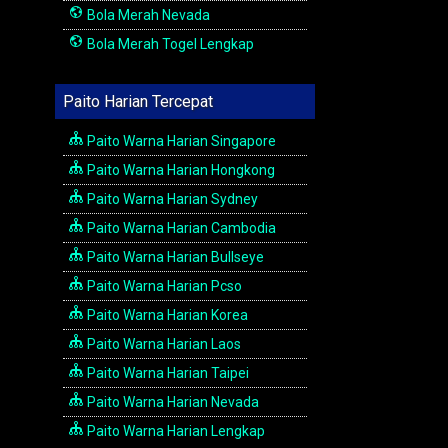
Bola Merah Nevada
Bola Merah Togel Lengkap
Paito Harian Tercepat
Paito Warna Harian Singapore
Paito Warna Harian Hongkong
Paito Warna Harian Sydney
Paito Warna Harian Cambodia
Paito Warna Harian Bullseye
Paito Warna Harian Pcso
Paito Warna Harian Korea
Paito Warna Harian Laos
Paito Warna Harian Taipei
Paito Warna Harian Nevada
Paito Warna Harian Lengkap