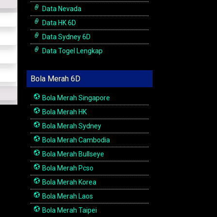
Data Nevada
Data HK 6D
Data Sydney 6D
Data Togel Lengkap
Bola Merah 6D
Bola Merah Singapore
Bola Merah HK
Bola Merah Sydney
Bola Merah Cambodia
Bola Merah Bullseye
Bola Merah Pcso
Bola Merah Korea
Bola Merah Laos
Bola Merah Taipei