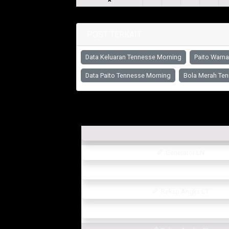
POST TERKAIT
Data Keluaran Tennesse Morning
Paito Warn
Data Paito Tennesse Morning
Bola Merah Te
Generator LN
Rekap Angka CT