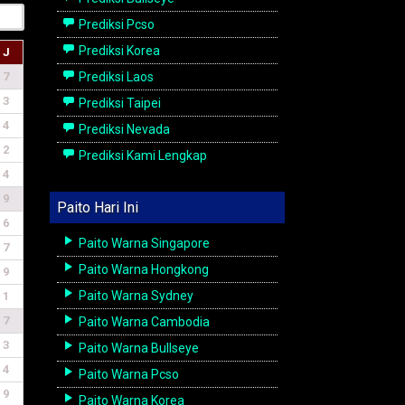
Prediksi Pcso
Prediksi Korea
J
7
Prediksi Laos
3
Prediksi Taipei
4
Prediksi Nevada
2
Prediksi Kami Lengkap
4
9
Paito Hari Ini
6
Paito Warna Singapore
7
Paito Warna Hongkong
9
Paito Warna Sydney
1
7
Paito Warna Cambodia
3
Paito Warna Bullseye
4
Paito Warna Pcso
9
Paito Warna Korea