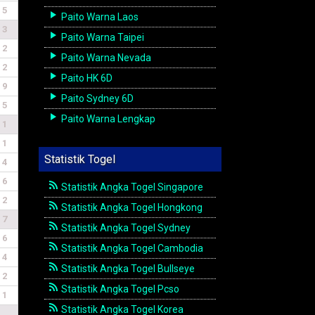
5
Paito Warna Laos
3
Paito Warna Taipei
2
Paito Warna Nevada
2
Paito HK 6D
9
Paito Sydney 6D
5
Paito Warna Lengkap
1
1
Statistik Togel
4
6
Statistik Angka Togel Singapore
2
Statistik Angka Togel Hongkong
7
Statistik Angka Togel Sydney
6
Statistik Angka Togel Cambodia
4
Statistik Angka Togel Bullseye
2
Statistik Angka Togel Pcso
1
Statistik Angka Togel Korea