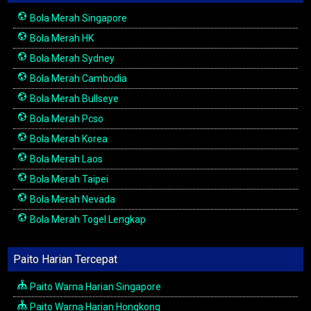
Bola Merah Singapore
Bola Merah HK
Bola Merah Sydney
Bola Merah Cambodia
Bola Merah Bullseye
Bola Merah Pcso
Bola Merah Korea
Bola Merah Laos
Bola Merah Taipei
Bola Merah Nevada
Bola Merah Togel Lengkap
Paito Harian Tercepat
Paito Warna Harian Singapore
Paito Warna Harian Hongkong