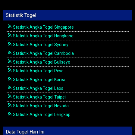
Statistik Togel
Statistik Angka Togel Singapore
Statistik Angka Togel Hongkong
Statistik Angka Togel Sydney
Statistik Angka Togel Cambodia
Statistik Angka Togel Bullseye
Statistik Angka Togel Pcso
Statistik Angka Togel Korea
Statistik Angka Togel Laos
Statistik Angka Togel Taipei
Statistik Angka Togel Nevada
Statistik Angka Togel Lengkap
Data Togel Hari Ini