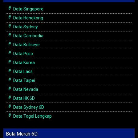
Data Singapore
Data Hongkong
Data Sydney
Data Cambodia
Data Bullseye
Data Pcso
Data Korea
Data Laos
Data Taipei
Data Nevada
Data HK 6D
Data Sydney 6D
Data Togel Lengkap
Bola Merah 6D