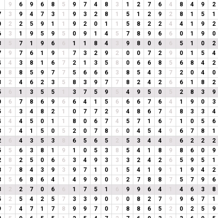
1
9
6
9
6
8
5
9
7
4
8
3
1
2
7
6
4
8
4
9
2
7
3
9
4
7
3
1
9
3
2
8
1
5
1
2
9
2
8
1
5
1
0
2
2
5
9
1
1
9
2
0
1
1
5
8
2
2
4
4
1
9
2
6
3
1
9
5
9
5
0
9
1
4
5
7
8
9
6
6
0
1
9
0
3
5
7
1
9
6
6
1
1
8
4
3
9
8
0
6
6
5
1
0
2
7
9
7
6
1
9
1
7
3
2
9
2
0
0
7
2
9
0
1
5
4
4
4
3
8
1
6
7
2
1
3
5
8
0
6
6
8
5
6
8
4
2
0
8
8
5
9
7
7
5
6
6
6
3
8
5
4
3
7
2
0
4
0
3
2
4
6
2
3
5
8
3
9
7
7
8
2
4
2
6
6
1
8
2
5
6
1
3
5
5
1
3
7
5
9
5
4
9
5
0
5
2
8
3
9
0
6
7
8
6
9
6
6
4
1
5
6
6
6
7
6
4
1
9
0
3
5
4
3
4
8
2
1
0
7
7
2
9
4
8
6
7
4
8
3
3
4
4
4
4
5
0
1
1
8
0
6
7
4
5
7
1
6
7
1
0
5
6
3
7
4
1
5
0
5
2
0
7
8
6
0
4
5
4
9
6
7
8
1
2
6
4
3
5
3
8
6
5
6
5
2
5
3
4
4
8
6
2
2
2
5
5
6
3
8
1
9
1
0
5
3
8
5
4
1
8
9
8
6
0
9
2
8
2
5
0
6
6
3
4
9
3
3
3
2
4
2
6
5
9
5
1
8
7
8
4
3
9
3
9
7
1
0
1
5
4
1
9
1
1
9
4
2
3
5
6
8
6
4
1
4
9
9
0
9
2
7
8
8
7
5
7
9
6
3
2
2
7
0
6
6
1
7
5
1
6
9
9
6
4
1
4
6
3
8
5
2
5
4
2
5
7
3
3
9
0
9
0
8
2
7
9
9
6
7
1
9
7
4
7
1
7
8
9
9
7
0
7
8
8
6
5
2
0
2
5
9