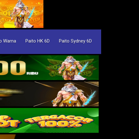
to Warna
Paito HK 6D
Paito Sydney 6D