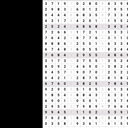
3
7
1
9
1
0
2
8
0
8
4
3
9
2
9
8
3
2
6
0
1
2
3
7
9
5
0
4
4
4
8
6
8
3
5
8
7
3
3
4
3
1
7
8
4
2
0
1
1
1
5
5
2
5
2
4
6
6
8
6
8
5
3
4
5
7
2
6
6
3
1
7
2
1
3
5
3
3
7
6
4
2
6
8
7
7
6
4
3
1
1
8
8
8
6
5
2
5
5
1
6
6
3
3
6
7
4
8
3
6
0
5
5
1
8
3
4
7
6
8
4
3
2
9
5
5
1
4
8
6
3
1
7
3
1
3
7
5
5
1
3
5
2
8
0
9
2
2
4
6
9
0
9
3
8
2
0
4
5
7
3
9
0
7
0
7
2
5
2
0
4
2
1
3
2
8
7
5
3
8
1
8
6
7
6
0
6
3
8
2
5
7
7
8
6
9
2
9
5
5
5
1
0
5
5
6
1
3
1
8
5
4
9
8
8
4
3
7
6
3
3
6
9
0
1
1
0
5
0
1
1
0
5
7
2
9
5
6
2
7
9
8
9
8
7
6
6
9
9
4
5
9
1
1
0
2
2
5
3
9
7
6
2
8
1
8
9
6
8
5
3
4
7
0
3
5
8
4
9
3
6
1
7
6
1
5