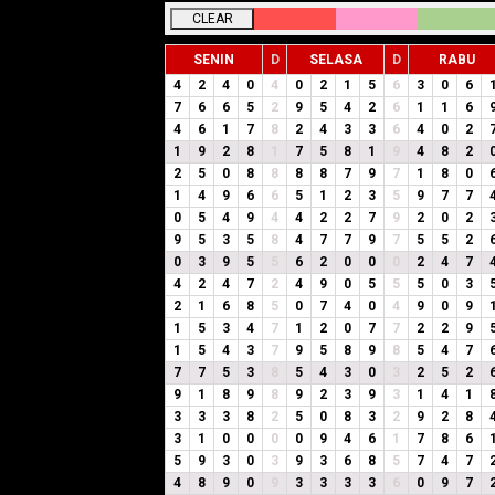
CLEAR
SENIN
D
SELASA
D
RABU
4
2
4
0
4
0
2
1
5
6
3
0
6
7
6
6
5
2
9
5
4
2
6
1
1
6
4
6
1
7
8
2
4
3
3
6
4
0
2
1
9
2
8
1
7
5
8
1
9
4
8
2
2
5
0
8
8
8
8
7
9
7
1
8
0
1
4
9
6
6
5
1
2
3
5
9
7
7
0
5
4
9
4
4
2
2
7
9
2
0
2
9
5
3
5
8
4
7
7
9
7
5
5
2
0
3
9
5
5
6
2
0
0
0
2
4
7
4
2
4
7
2
4
9
0
5
5
5
0
3
2
1
6
8
5
0
7
4
0
4
9
0
9
1
5
3
4
7
1
2
0
7
7
2
2
9
1
5
4
3
7
9
5
8
9
8
5
4
7
7
7
5
3
8
5
4
3
0
3
2
5
2
9
1
8
9
8
9
2
3
9
3
1
4
1
3
3
3
8
2
5
0
8
3
2
9
2
8
3
1
0
0
0
0
9
4
6
1
7
8
6
5
9
3
0
3
9
3
6
8
5
7
4
7
4
8
9
0
9
3
3
3
3
6
0
9
7