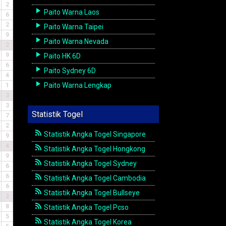
2
Paito Warna Laos
6
2
Paito Warna Taipei
9
Paito Warna Nevada
2
9
Paito HK 6D
6
Paito Sydney 6D
4
Paito Warna Lengkap
1
3
3
Statistik Togel
7
2
Statistik Angka Togel Singapore
9
4
Statistik Angka Togel Hongkong
9
Statistik Angka Togel Sydney
6
6
Statistik Angka Togel Cambodia
6
Statistik Angka Togel Bullseye
2
8
Statistik Angka Togel Pcso
5
Statistik Angka Togel Korea