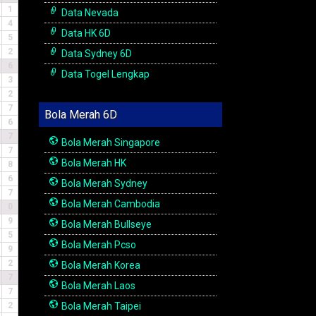
1
Data Nevada
4
Data HK 6D
5
2
Data Sydney 6D
6
Data Togel Lengkap
3
2
7
Bola Merah 6D
6
7
Bola Merah Singapore
7
Bola Merah HK
8
6
Bola Merah Sydney
7
Bola Merah Cambodia
0
9
Bola Merah Bullseye
5
Bola Merah Pcso
9
2
Bola Merah Korea
7
Bola Merah Laos
7
2
Bola Merah Taipei