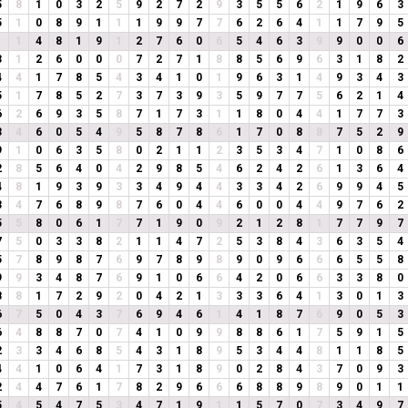
5
8
1
0
3
2
5
9
2
7
2
9
3
5
5
6
2
1
9
6
3
5
1
0
8
9
1
1
1
9
9
7
7
6
2
6
4
1
1
7
9
5
1
1
4
8
1
9
1
2
7
6
0
6
5
4
6
3
9
9
0
0
6
3
1
2
6
0
0
0
7
2
7
1
8
8
5
6
9
6
3
1
8
2
4
4
1
7
8
5
4
3
4
1
0
1
9
6
3
1
4
9
3
4
3
5
1
7
8
5
2
7
3
7
3
9
3
5
9
7
7
5
6
2
1
4
6
2
6
9
3
5
8
7
1
7
3
1
1
8
0
4
4
1
7
7
3
3
4
6
0
5
4
9
5
8
7
8
6
1
7
0
8
8
7
5
2
9
9
1
0
6
3
5
8
0
2
1
1
2
3
5
3
4
7
1
0
8
6
2
8
5
6
4
0
4
2
9
8
5
4
6
2
4
2
6
1
3
6
4
4
8
1
9
3
9
3
3
4
9
4
4
3
3
4
2
6
9
9
4
5
3
4
7
6
8
9
8
7
6
0
4
4
6
0
0
4
4
9
7
6
2
5
5
8
0
6
1
7
7
1
9
0
9
2
1
2
8
1
7
7
9
7
7
5
0
3
3
8
2
1
1
4
7
2
5
3
8
4
3
6
3
5
4
5
7
8
9
8
7
6
9
7
8
9
8
9
0
9
6
6
6
5
5
8
9
9
3
4
8
7
6
9
1
0
6
6
4
2
0
6
6
3
3
8
0
8
8
1
7
2
9
2
0
4
2
1
3
3
3
6
4
1
3
0
1
3
6
7
5
0
4
3
7
6
9
4
6
1
4
1
8
7
6
9
0
5
3
6
4
8
8
7
0
7
4
1
0
9
9
8
8
6
1
7
5
9
1
5
2
3
3
4
6
8
5
4
3
1
8
9
5
3
4
4
8
1
1
8
5
4
4
1
0
6
4
1
7
3
1
8
9
0
2
8
4
3
7
0
9
3
2
4
4
7
6
1
7
8
2
9
6
6
6
8
8
9
8
9
0
1
1
5
4
5
4
7
5
3
4
7
1
9
1
1
5
7
0
7
3
4
9
7