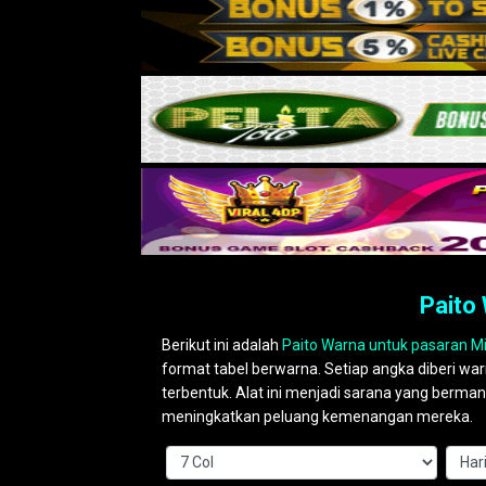
Paito
Berikut ini adalah
Paito Warna untuk pasaran M
format tabel berwarna. Setiap angka diberi 
terbentuk. Alat ini menjadi sarana yang berma
meningkatkan peluang kemenangan mereka.