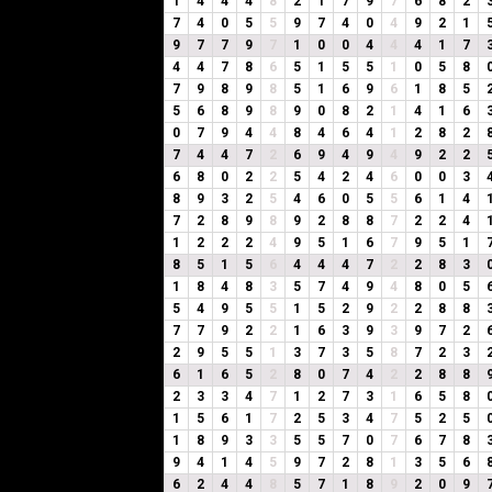
1
4
4
4
8
2
1
7
9
7
6
8
2
7
4
0
5
5
9
7
4
0
4
9
2
1
9
7
7
9
7
1
0
0
4
4
4
1
7
4
4
7
8
6
5
1
5
5
1
0
5
8
7
9
8
9
8
5
1
6
9
6
1
8
5
5
6
8
9
8
9
0
8
2
1
4
1
6
0
7
9
4
4
8
4
6
4
1
2
8
2
7
4
4
7
2
6
9
4
9
4
9
2
2
6
8
0
2
2
5
4
2
4
6
0
0
3
8
9
3
2
5
4
6
0
5
5
6
1
4
7
2
8
9
8
9
2
8
8
7
2
2
4
1
2
2
2
4
9
5
1
6
7
9
5
1
8
5
1
5
6
4
4
4
7
2
2
8
3
1
8
4
8
3
5
7
4
9
4
8
0
5
5
4
9
5
5
1
5
2
9
2
2
8
8
7
7
9
2
2
1
6
3
9
3
9
7
2
2
9
5
5
1
3
7
3
5
8
7
2
3
6
1
6
5
2
8
0
7
4
2
2
8
8
2
3
3
4
7
1
2
7
3
1
6
5
8
1
5
6
1
7
2
5
3
4
7
5
2
5
1
8
9
3
3
5
5
7
0
7
6
7
8
9
4
1
4
5
9
7
2
8
1
3
5
6
6
2
4
4
8
5
7
1
8
9
2
0
9