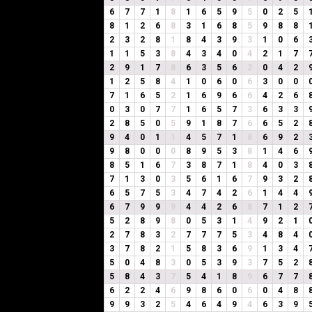
6
7
7
1
8
1
6
5
9
5
0
2
5
8
1
2
6
8
3
1
6
8
5
9
8
8
2
3
2
8
1
8
4
3
9
3
1
0
6
1
1
5
3
8
4
3
4
0
4
2
1
7
2
9
1
7
8
6
3
5
6
2
0
4
2
1
2
5
8
4
1
0
6
0
6
3
0
0
7
1
6
5
2
1
6
9
6
6
4
2
6
0
3
0
7
7
1
6
5
7
3
6
3
3
2
8
5
0
5
9
1
8
7
6
6
5
2
9
4
0
1
1
4
5
7
1
8
6
9
2
9
8
0
0
0
8
9
5
3
8
1
4
6
8
5
1
6
7
3
8
7
1
8
4
0
3
7
1
3
0
3
5
6
1
6
7
9
3
2
6
5
7
5
3
4
7
4
2
6
1
4
4
6
7
9
9
9
4
4
2
6
8
7
1
2
5
2
8
9
8
0
5
3
1
4
9
2
1
2
7
8
3
2
7
7
7
5
3
4
8
4
3
7
8
2
1
5
8
3
6
9
1
3
4
5
0
4
8
3
0
5
3
9
3
7
5
2
5
8
4
3
7
5
4
1
8
9
6
7
7
6
2
2
4
6
9
8
6
0
6
0
4
8
9
9
3
2
5
4
6
4
9
4
6
3
9