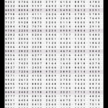
9
2
5
2
7
0
7
0
6
6
5
3
4
0
4
3
7
9
7
7
6
1
5
4
9
8
8
7
5
3
4
7
8
3
2
3
5
2
2
4
8
6
0
8
8
9
1
9
7
7
4
6
9
2
2
6
7
2
9
2
8
0
0
5
5
7
6
2
6
8
6
0
5
9
5
8
0
9
4
4
8
7
0
7
7
6
9
7
4
2
5
4
9
0
9
9
6
1
2
3
3
3
9
1
1
8
7
9
8
8
6
3
3
9
3
4
1
1
1
2
2
6
2
6
8
4
8
7
8
6
0
7
8
5
4
5
7
8
9
8
3
7
2
3
5
6
8
5
2
7
7
3
5
0
5
4
9
3
9
3
2
0
6
3
9
2
8
3
4
7
7
6
4
9
4
7
1
3
7
1
5
9
2
8
1
5
8
7
3
1
3
2
0
0
0
5
1
1
8
9
9
5
0
5
5
8
5
7
0
7
3
3
8
4
3
4
7
8
2
1
7
0
7
9
7
0
4
1
6
7
6
3
1
4
5
4
4
8
9
8
2
9
1
0
1
9
7
0
4
4
2
2
3
5
8
6
5
2
6
8
5
2
3
0
3
0
9
5
9
5
9
8
5
4
9
2
9
1
7
8
3
2
8
2
1
6
2
1
9
1
0
2
0
4
4
3
4
4
6
1
1
7
3
7
1
3
3
0
0
0
5
4
8
3
2
6
7
0
1
1
2
0
0
6
6
1
1
5
3
8
6
0
5
1
6
4
1
8
1
9
1
1
5
2
7
1
8
0
4
4
3
8
3
5
8
3
5
7
2
9
0
3
7
8
6
7
1
2
0
2
0
4
2
4
6
5
2
4
4
8
1
8
6
2
8
1
0
0
6
6
4
7
6
3
9
2
3
3
8
2
1
0
6
3
9
6
3
3
4
7
0
5
1
3
4
7
3
0
1
1
5
0
8
1
9
2
8
2
2
4
5
0
0
1
1
6
1
3
5
8
4
6
7
4
2
2
2
0
3
3
3
8
4
2
6
5
0
5
6
2
0
5
2
0
2
6
2
7
7
5
8
2
0
3
3
4
2
1
6
7
0
4
0
7
7
3
0
7
8
6
3
4
5
4
9
4
3
2
1
3
5
5
0
8
8
0
2
2
6
8
2
5
1
5
6
8
1
8
4
3
6
4
1
3
4
1
0
4
1
5
7
4
3
0
3
5
0
0
7
7
8
1
6
4
1
1
6
4
0
4
5
8
1
8
9
6
3
7
6
4
2
8
2
7
9
3
0
5
1
6
2
4
3
5
8
6
0
6
6
3
2
1
0
8
8
8
6
5
6
2
0
8
9
5
5
4
0
3
2
5
7
2
3
6
9
2
0
8
8
7
9
7
6
7
4
3
8
9
3
3
5
1
1
4
5
4
5
5
9
5
7
3
7
1
8
1
8
5
2
7
4
1
5
0
5
3
8
0
9
9
2
9
0
2
2
4
2
6
9
6
0
0
5
0
5
9
9
2
3
5
2
6
1
3
4
9
1
4
5
9
4
0
5
0
5
3
7
5
0
5
5
6
9
6
6
0
2
2
4
6
6
4
9
5
5
9
6
7
2
9
8
8
0
2
2
4
3
4
8
3
3
9
0
0
0
7
4
2
3
5
0
8
7
4
2
8
0
0
7
7
7
2
6
2
8
0
3
2
9
2
3
3
9
6
6
7
1
3
4
7
0
4
4
6
1
8
9
2
2
4
0
6
9
4
4
2
4
0
2
2
9
1
9
8
8
4
7
3
0
3
2
3
2
1
3
7
7
1
3
4
9
2
2
6
8
2
7
7
7
5
2
7
3
9
3
0
8
1
3
4
8
6
3
5
8
1
7
5
7
3
5
4
3
2
5
4
8
2
4
6
8
9
9
1
1
6
4
5
4
9
0
4
0
3
3
2
6
2
2
4
6
0
7
5
3
0
1
3
1
4
7
6
1
0
1
9
5
5
7
3
8
8
0
2
2
0
4
1
3
4
2
3
6
0
6
1
0
6
2
8
7
4
8
7
6
7
5
1
9
1