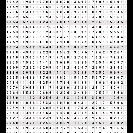
6
0
4
2
6
1
9
5
3
8
0
7
0
4
4
5
8
2
8
1
3
6
9
3
3
7
8
0
3
3
6
1
0
9
9
9
8
4
9
4
9
8
6
0
6
2
1
6
6
3
2
7
3
6
9
4
6
8
5
4
5
3
7
3
1
3
0
8
1
9
7
7
9
6
6
8
3
1
8
9
6
8
6
2
8
9
0
2
0
2
9
0
7
8
6
0
3
9
5
5
2
3
4
4
8
4
5
7
2
9
6
5
6
5
2
9
9
9
3
3
5
1
9
4
4
4
1
2
1
3
3
7
8
8
7
5
3
6
0
6
9
3
6
4
1
6
7
7
1
8
4
2
4
1
5
7
8
1
7
8
4
8
1
8
9
2
0
6
3
9
5
9
4
6
1
3
8
2
9
2
0
6
0
4
4
0
7
7
6
4
1
6
5
1
6
7
5
0
5
5
4
8
8
5
4
4
0
4
9
4
1
7
6
3
9
0
9
5
2
7
6
3
2
4
6
8
1
6
7
4
0
5
9
1
1
7
2
8
8
7
5
6
5
0
5
2
3
7
3
1
9
4
6
9
6
6
0
2
0
2
7
4
7
1
8
1
2
8
1
9
6
4
1
6
7
7
0
8
4
3
4
2
6
2
8
8
9
6
8
5
1
5
0
7
7
7
3
4
8
3
7
9
2
9
2
0
4
5
3
8
6
1
8
2
1
3
0
7
4
2
5
5
0
2
2
3
4
4
8
3
1
9
6
7
4
8
9
6
2
8
1
1
7
0
7
6
4
6
7
4
3
9
9
8
8
4
9
4
7
2
2
2
2
8
1
1
5
5
2
7
3
3
7
6
4
1
9
6
2
8
3
2
6
1
7
1
8
1
0
1
9
3
0
0
0
4
0
1
9
1
7
7
2
8
1
2
7
6
0
6
1
6
2
4
6
7
9
2
9
2
5
5
3
5
8
1
5
2
0
2
4
4
1
2
3
3
6
8
8
7
1
8
2
0
2
7
2
5
1
6
0
0
9
7
7
8
6
6
0
6
7
2
2
2
4
6
2
0
5
5
0
1
1
2
3
4
5
0
7
7
2
5
8
1
9
2
9
4
5
9
8
8
8
6
5
3
0
3
9
3
9
2
2
5
7
4
1
6
1
7
3
3
1
8
9
7
2
5
0
5
8
6
9
4
4
2
0
3
5
8
9
4
1
6
7
9
7
6
8
5
9
0
2
1
3
5
1
4
7
2
5
7
7
7
5
0
5
0
7
7
2
4
8
4
3
1
1
6
3
9
5
2
5
9
5
7
7
6
4
1
8
1
8
9
8
1
3
8
6
5
4
6
8
2
1
4
2
7
9
7
0
9
5
3
8
8
3
1
7
8
6
2
6
0
6
2
9
3
0
3
2
5
1
0
1
4
0
9
1
1
0
7
6
4
1
3
5
3
9
3
2
6
8
6
5
0
2
0
6
6
3
4
8
0
8
1
0
5
9
5
1
3
6
6
3
9
4
5
0
5
1
1
4
2
6
5
2
5
6
2
3
1
8
3
2
1
0
0
5
5
3
9
0
1
1
1
0
6
4
1
9
5
8
0
8
1
8
8
6
5
2
3
3
3
6
4
0
4
8
3
8
4
3
1
4
2
0
1
0
1
5
3
0
6
6
4
2
3
9
3
8
1
0
6
6
7
6
0
6
6
6
3
1
4
5
1
7
5
2
7
6
2
0
6
6
1
4
0
0
0
2
6
4
4
8
1
4
0
8
8
8
5
6
3
9
0
4
0
8
8
3
9
7
9
7
5
1
1
4
5
9
8
8
5
4
5
4
2
7
9
7
3
3
6
9
5
2
3
9
3
9
5
7
5
3
3
0
2
2
4
9
7
6
0
6
8
2
1
7
8
5
9
4
0
4
9
4
7
1
8
4
2
5
6
2
3
8
5
9
5
1
1
2
8
1
4
8
5
1
6
3
3
8
2
1
2
5
9
5
5
0
9
6
2
8
3
6
0
4
4
8
7
2
2
4
2
6
3
3
6
2
8
2
4
6
9
0
6
6
3