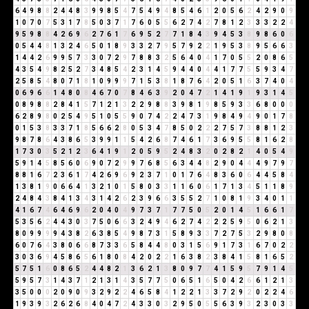
6
4
9
8
8
2
4
4
8
3
9
9
8
5
4
7
5
4
9
4
8
5
4
6
1
2
0
5
6
2
4
2
9
0
9
1
0
7
0
7
5
3
1
7
8
5
0
3
7
1
7
6
0
5
5
6
2
7
4
2
7
8
1
2
3
3
3
2
2
4
9
5
9
8
8
4
2
6
9
6
2
7
6
1
7
6
9
5
2
7
7
1
8
4
3
9
4
5
3
8
9
8
6
0
6
0
5
4
4
8
1
3
2
4
6
5
0
1
8
9
3
3
2
7
9
5
7
9
2
2
1
9
5
3
8
9
5
6
6
3
1
4
4
2
6
9
9
5
7
3
3
0
7
2
9
7
8
8
3
2
5
6
4
0
4
1
7
0
5
5
2
0
8
6
5
4
3
5
4
9
8
2
5
2
7
3
4
8
5
4
2
3
1
4
5
9
4
4
0
4
4
1
7
7
5
5
9
3
4
7
2
5
8
5
4
8
0
7
1
8
1
0
9
9
9
7
1
5
3
8
1
8
7
6
4
2
0
5
1
6
3
7
4
0
4
0
6
9
6
6
1
4
8
0
8
4
6
7
0
7
8
4
6
3
9
2
0
4
7
2
1
4
1
9
1
9
3
1
4
5
0
8
9
8
8
2
8
4
1
5
7
1
2
1
3
2
2
9
8
8
3
9
8
1
9
8
5
9
3
3
6
8
0
0
0
6
2
8
9
8
0
2
5
4
9
5
1
0
5
5
9
0
7
4
2
2
4
7
3
1
9
8
4
9
4
9
0
1
7
8
0
1
5
3
8
3
3
7
1
8
5
6
6
2
8
0
5
3
4
7
8
5
0
2
2
2
7
5
7
3
8
8
1
2
3
9
8
7
8
6
4
3
8
6
5
3
9
9
1
1
5
4
2
6
8
7
4
6
1
7
3
6
9
5
5
8
1
6
2
8
1
7
3
0
3
5
2
1
2
3
6
4
1
9
1
2
0
5
9
5
2
4
8
3
2
0
2
8
2
1
4
0
5
4
9
5
9
1
4
5
8
5
6
0
6
9
0
7
2
9
9
7
6
8
5
6
3
4
4
8
2
9
0
4
4
4
9
7
9
7
8
8
1
6
7
2
3
6
1
7
4
2
6
9
6
9
2
3
7
1
0
1
7
6
4
8
3
6
0
6
4
4
5
8
4
1
3
8
1
9
0
6
6
4
1
3
2
1
0
1
5
8
0
3
3
1
1
6
0
6
1
7
1
3
4
5
1
1
8
9
2
4
8
4
3
8
4
1
3
4
3
1
4
2
6
2
3
9
6
6
3
5
5
2
7
1
0
8
1
9
3
4
0
1
1
4
1
6
7
4
6
4
6
9
6
2
0
4
0
4
9
7
3
7
1
7
7
5
0
5
2
0
1
4
5
1
6
6
1
7
5
3
5
6
2
4
4
3
0
3
7
5
0
6
6
3
2
4
9
4
6
2
7
4
2
2
2
5
9
5
0
6
2
1
3
8
0
9
9
9
9
4
3
8
2
6
3
8
5
4
9
8
7
3
1
5
8
9
3
3
7
2
7
5
3
2
9
8
0
8
6
0
7
6
4
3
8
0
6
6
8
7
3
3
6
5
8
4
4
8
0
3
1
5
6
9
1
7
3
1
6
7
0
2
2
3
0
3
6
9
4
5
8
6
5
6
1
8
0
8
4
2
0
2
2
1
6
3
8
2
3
8
4
1
5
8
1
6
5
2
5
7
5
1
6
0
8
6
5
2
4
4
8
2
1
3
6
2
1
3
8
0
9
7
7
4
1
5
9
5
7
9
1
4
5
5
9
5
7
3
1
4
3
7
1
2
1
3
1
4
3
5
7
7
5
0
6
5
1
6
5
0
4
2
6
6
1
2
1
3
3
5
0
0
0
2
0
9
0
9
3
2
9
2
2
4
6
5
8
4
1
2
2
1
3
3
7
2
9
2
0
2
2
4
6
1
9
3
9
3
2
6
2
6
8
4
0
4
7
2
4
3
3
0
3
2
9
5
0
5
5
6
3
9
3
2
3
0
3
3