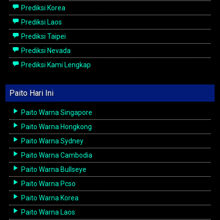
Prediksi Korea
Prediksi Laos
Prediksi Taipei
Prediksi Nevada
Prediksi Kami Lengkap
Paito Hari Ini
Paito Warna Singapore
Paito Warna Hongkong
Paito Warna Sydney
Paito Warna Cambodia
Paito Warna Bullseye
Paito Warna Pcso
Paito Warna Korea
Paito Warna Laos