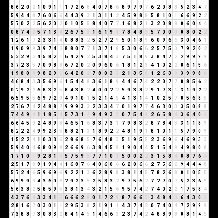
8
6
2
0
2
1
0
9
1
1
1
7
2
6
8
4
0
7
8
6
8
9
7
9
7
6
2
0
8
8
5
2
3
4
7
5
9
4
4
8
7
6
0
6
6
4
4
3
9
3
1
3
1
1
2
4
5
9
8
8
5
8
1
0
1
6
6
9
2
2
5
7
0
2
2
5
6
2
0
2
0
1
0
5
5
8
4
0
7
7
1
6
8
2
1
3
2
0
8
8
0
6
0
4
4
0
8
7
4
2
5
7
1
3
4
2
6
7
5
3
1
6
1
9
1
7
8
4
8
3
5
7
0
0
0
0
8
0
2
2
1
2
6
1
7
2
3
3
1
4
0
8
8
3
2
5
2
7
2
9
5
0
1
8
9
6
0
9
6
6
3
0
4
6
1
1
9
0
9
9
3
9
7
4
2
8
8
0
7
7
1
3
7
1
8
5
3
0
6
6
2
5
7
5
3
7
9
2
0
2
5
2
2
9
2
4
5
8
2
1
6
4
2
9
2
5
3
8
4
3
7
5
1
8
9
3
8
4
7
2
2
9
9
9
9
3
7
2
3
5
7
0
9
8
8
6
7
2
0
2
0
9
6
0
6
1
8
1
2
3
4
1
0
2
2
8
6
1
5
6
1
9
8
0
8
9
8
2
9
2
6
4
2
0
2
7
8
0
3
3
2
1
3
5
8
1
2
6
3
9
3
9
9
8
8
4
6
8
4
3
3
5
6
9
6
1
5
4
4
8
3
6
1
8
9
4
4
6
7
4
2
2
0
7
7
8
8
5
6
2
0
2
9
2
2
6
8
3
2
5
8
4
3
8
2
4
0
0
2
2
5
9
3
8
2
9
1
7
3
1
3
1
9
2
2
6
5
9
5
5
6
9
7
2
9
4
9
1
0
1
5
2
1
4
5
4
1
3
1
4
1
0
2
5
7
8
5
6
8
5
2
7
6
7
4
2
4
8
8
7
9
9
9
3
3
2
3
3
4
7
0
1
9
7
7
4
6
3
0
3
3
5
0
8
8
7
4
4
9
4
1
1
8
5
4
5
7
3
1
4
9
4
9
3
3
0
7
5
4
9
2
6
5
8
4
3
6
4
0
4
6
6
4
5
9
2
4
8
9
8
4
6
5
1
6
8
3
7
3
1
7
9
8
3
2
8
7
8
4
3
3
1
1
8
9
8
2
2
2
4
9
9
2
3
5
8
8
2
1
3
1
8
9
2
2
4
8
1
9
1
8
1
0
1
1
5
7
9
0
9
1
5
2
2
4
1
0
3
3
6
2
8
6
8
5
7
6
4
8
3
5
1
9
5
5
2
3
6
9
6
4
6
9
3
3
5
9
4
0
4
6
8
0
9
9
2
6
6
9
6
3
8
4
5
9
1
9
0
4
4
5
1
5
4
9
4
9
8
0
8
1
7
1
0
1
9
2
8
1
9
5
7
5
9
5
7
7
1
0
1
5
0
0
2
2
3
1
5
8
4
8
8
7
6
4
2
5
1
7
8
9
1
9
4
4
1
6
8
7
6
4
0
6
0
6
6
2
0
6
6
2
7
5
6
2
9
4
4
4
8
5
7
2
4
6
5
9
6
9
6
9
2
2
1
3
6
2
8
9
8
3
8
1
4
5
7
8
2
6
8
0
1
0
5
5
6
9
9
9
9
4
3
6
0
6
2
9
2
3
5
2
5
8
3
2
9
7
5
6
2
7
2
7
0
7
5
2
3
6
9
5
6
3
8
2
5
8
5
9
5
3
8
1
3
4
3
2
1
5
6
9
5
7
4
2
7
4
0
2
2
1
7
5
8
4
4
3
7
6
4
3
3
4
1
5
6
6
6
2
8
0
1
7
2
9
8
7
6
6
3
3
4
8
4
3
6
4
3
0
3
2
8
1
6
7
0
3
0
1
1
2
9
5
3
8
2
1
9
1
1
4
3
7
4
2
0
7
4
0
4
7
2
9
9
9
7
3
8
8
7
3
0
8
3
2
8
4
1
4
5
1
4
6
6
3
2
3
7
4
2
4
8
8
9
8
0
8
1
4
5