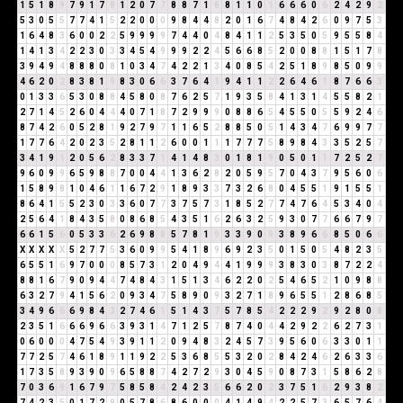
1
5
1
8
9
7
9
1
7
8
1
2
0
7
7
8
8
7
1
8
8
1
1
0
1
6
6
6
0
6
2
4
2
9
2
5
3
0
5
5
7
7
4
1
5
2
2
0
0
0
9
8
4
4
8
2
0
1
6
7
4
8
4
2
6
0
9
7
5
3
1
6
4
8
3
6
0
0
2
2
5
9
9
9
9
7
4
4
0
4
8
4
1
1
2
5
3
5
0
5
9
5
5
8
4
1
4
1
3
4
2
2
3
0
3
3
4
5
4
9
9
9
2
2
4
5
6
6
8
5
2
0
0
8
8
1
5
1
7
8
3
9
4
9
4
8
8
8
0
8
1
0
3
4
7
4
2
2
1
3
4
0
8
5
4
2
5
1
8
9
8
5
0
9
9
4
6
2
0
2
8
3
8
1
9
8
3
0
6
6
3
7
6
4
1
9
4
1
1
2
2
6
4
6
1
8
7
6
6
3
0
1
3
3
6
5
3
0
8
8
4
5
8
0
8
7
6
2
5
7
1
9
3
5
8
4
1
3
1
4
5
5
8
2
1
2
7
1
4
5
2
6
0
4
4
4
0
7
1
8
7
2
9
9
9
0
8
8
6
5
4
5
5
0
5
5
9
2
4
6
8
7
4
2
6
0
5
2
8
1
9
2
7
9
7
1
1
6
5
2
8
8
5
0
5
1
4
3
4
7
6
9
9
7
7
1
7
7
6
4
2
0
2
3
5
2
8
1
1
2
6
0
0
1
1
1
7
7
7
5
8
9
8
4
3
3
5
2
5
7
3
4
1
9
1
2
0
5
6
2
8
3
3
7
1
4
1
4
8
3
0
1
8
1
9
0
5
0
1
1
7
2
5
2
7
9
6
0
9
9
6
5
9
8
8
7
0
0
4
4
1
3
6
2
8
2
0
5
9
5
7
0
4
3
7
9
5
6
0
6
1
5
8
9
8
1
0
4
6
1
1
6
7
2
9
1
8
9
3
3
7
3
2
6
8
0
4
5
5
1
9
1
5
5
1
8
6
4
1
5
5
2
3
0
3
3
6
0
7
7
3
7
5
7
3
1
8
5
2
7
7
4
7
6
4
5
3
4
0
4
2
5
6
4
1
8
4
3
5
8
0
8
6
8
5
4
3
5
1
6
2
6
3
2
5
9
3
0
7
7
6
6
7
9
7
6
6
1
5
6
0
5
3
3
6
2
6
9
8
8
5
7
8
1
9
3
3
9
0
9
3
8
9
6
6
8
5
0
6
6
X
X
X
X
X
5
2
7
7
5
3
6
0
9
9
5
4
1
8
9
6
9
2
3
5
0
1
5
0
5
4
8
2
3
5
6
5
5
1
6
9
7
0
0
0
8
5
7
3
1
2
0
4
9
4
4
1
9
9
9
3
8
3
0
3
8
7
2
2
4
8
8
1
6
7
9
0
9
4
4
7
4
8
4
3
1
5
1
3
4
6
2
2
0
2
5
4
6
5
2
1
0
9
8
8
6
3
2
7
9
4
1
5
6
2
0
9
3
4
7
5
8
9
0
9
3
2
7
1
8
9
6
5
5
1
2
8
6
8
5
3
4
9
6
6
6
9
8
4
3
2
7
4
6
1
5
1
4
3
7
5
7
8
5
4
2
2
2
9
2
9
2
8
0
8
2
3
5
1
6
6
6
9
6
6
3
9
3
1
4
7
1
2
5
7
8
7
4
0
4
4
2
9
2
2
6
2
7
3
1
0
6
0
0
0
4
7
5
4
9
3
9
1
1
2
0
9
4
8
3
2
4
5
7
3
9
5
6
0
6
3
3
0
1
1
7
7
2
5
7
4
6
1
8
9
1
1
9
2
2
5
3
6
8
5
5
3
2
0
2
8
4
2
4
6
2
6
3
3
6
1
7
3
5
8
9
3
9
0
9
6
5
8
8
7
4
2
7
2
9
3
0
4
5
9
0
8
7
3
1
5
8
6
2
8
7
0
3
6
9
1
6
7
9
7
5
8
5
8
4
2
4
2
3
5
6
6
2
0
2
3
7
5
1
6
2
9
3
8
2
7
4
2
3
5
0
1
7
2
9
0
5
7
8
6
8
6
0
0
0
4
1
4
9
4
2
2
5
7
3
6
5
7
6
4