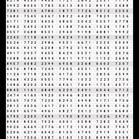
8
2
1
4
5
4
3
5
3
8
9
4
0
5
5
7
7
2
1
3
2
6
9
2
2
2
3
3
7
1
1
1
1
9
1
3
9
9
2
2
8
0
0
0
0
5
7
8
3
2
0
0
1
3
4
8
5
1
2
3
8
9
1
4
5
3
4
8
8
7
7
2
8
1
9
5
0
1
9
1
4
7
8
0
8
1
8
7
7
5
7
7
2
6
8
8
3
1
2
3
2
3
5
0
5
1
6
8
0
8
7
5
4
5
9
6
3
6
7
4
5
8
3
2
5
4
4
2
8
1
7
8
2
9
2
3
1
3
6
9
6
1
7
1
8
7
8
2
3
5
4
4
3
6
9
4
8
6
5
2
3
0
4
2
6
5
3
5
7
3
6
7
7
8
6
5
9
8
2
1
5
4
9
2
2
0
3
9
1
1
4
1
8
8
7
7
6
0
6
6
1
0
2
8
1
1
7
8
7
6
0
5
5
7
3
3
6
8
8
7
8
5
3
1
4
2
9
4
0
4
9
1
9
8
8
4
8
8
1
9
9
9
9
2
2
2
2
4
3
7
7
1
1
8
9
6
4
1
9
1
9
4
2
4
6
7
1
0
3
3
8
3
9
5
5
2
4
3
7
1
5
5
2
6
8
7
7
2
2
4
2
9
8
6
5
9
5
5
1
6
6
6
7
1
8
3
3
3
0
3
0
0
4
9
4
0
4
0
6
6
9
3
1
9
1
6
2
0
8
8
6
7
9
2
2
3
1
9
4
4
7
8
4
5
9
5
2
0
3
3
4
9
1
7
8
3
9
3
7
1
9
4
5
5
1
8
4
2
9
2
5
5
3
1
4
5
5
3
8
2
2
0
7
6
4
1
0
8
8
7
6
4
4
0
4
8
9
9
4
4
9
4
1
1
2
9
7
1
5
6
1
1
3
2
5
2
6
0
0
0
8
9
5
7
3
4
0
8
2
1
2
3
9
9
9
6
9
5
8
4
3
3
6
8
5
0
4
0
3
3
7
3
0
7
7
6
4
7
6
4
8
7
8
0
8
7
2
4
9
4
7
3
0
5
5
4
5
3
1
4
2
9
9
5
5
1
0
2
2
4
1
1
2
4
6
9
7
1
8
9
2
6
3
6
9
4
1
7
6
4
7
3
6
9
6
2
8
3
6
9
4
5
9
9
9
9
4
6
8
5
4
3
2
6
8
5
0
5
1
6
7
7
9
6
6
1
0
3
2
5
1
2
2
3
5
2
7
3
6
9
1
4
8
6
5
8
2
0
2
2
5
9
4
6
1
6
9
6
1
7
7
6
0
9
9
1
7
5
4
9
4
0
7
1
8
8
8
4
5
9
1
1
6
1
7
6
8
4
9
4
6
2
2
9
2
3
4
9
1
1
6
0
4
4
8
6
7
1
2
3
2
4
7
4
2
4
1
6
0
6
9
9
2
0
2
0
9
4
6
1
8
2
8
0
8
2
3
8
1
9
1
0
0
7
7
6
5
6
5
2
7
0
7
0
7
7
2
3
0
3
8
2
9
3
3
4
9
9
8
8
9
1
7
1
8
8
7
3
6
9
2
8
1
3
4
4
0
3
6
9
1
6
1
7
8
2
0
1
1
2
8
0
9
0
9
6
0
9
6
6
5
1
6
2
8
0
4
0
9
9
6
5
7
9
7
4
9
6
1
7
0
8
2
7
9
2
0
1
2
3
2
9
8
9
8
8
6
8
0
8
6
7
9
5
5
2
2
0
3
3
7
4
9
9
9
1
1
9
5
5
8
7
0
0
0
1
4
2
6
8
2
9
7
6
4
8
9
8
0
8
8
4
3
6
9
7
0
2
4
6
4
0
0
1
1
0
5
8
8
7
7
2
8
2
1
5
4
4
9
4
9
0
2
0
2
6
4
6
9
6
2
7
7
6
4
0
1
7
2
9
1
5
0
2
2
8
5
6
3
9
7
9
6
7
4
5
2
0
6
6
6
2
1
8
9
6
0
4
2
6
8
1
0
5
5
4
7
4
5
9
2
9
1
9
1
5
5
5
1
6
1
9
9
8
8
7
0
0
6
6
9
3
8
7
6
6
1
4
3
7
1
5
3
0
3
8
4
9
9
9
8
3
0
8
8