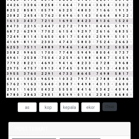
4
4
2
6
8
3
3
0
6
6
8
2
5
8
4
1
4
6
4
1
7
0
0
4
4
3
6
0
4
4
3
0
3
2
5
8
2
5
2
7
8
5
8
1
9
0
5
7
9
7
6
3
2
5
7
4
8
0
3
3
7
1
6
6
3
1
9
1
3
4
2
0
8
2
1
2
4
5
4
9
5
7
6
2
8
0
4
9
6
6
0
1
4
3
7
0
6
6
4
1
8
9
2
2
4
1
6
1
3
4
3
4
3
7
1
7
2
1
0
1
1
6
9
0
9
8
4
2
3
5
8
1
3
6
9
1
5
2
0
2
8
4
7
3
1
2
2
1
5
6
3
4
4
7
2
0
2
7
2
9
7
9
9
1
1
0
4
4
6
1
5
1
9
1
1
6
8
7
2
9
6
2
9
9
9
7
7
0
2
2
6
1
5
4
9
9
2
9
7
7
2
6
1
6
7
6
8
3
5
8
7
2
4
9
4
8
1
1
4
5
5
6
5
0
5
6
0
1
7
8
5
4
4
0
4
2
5
9
9
9
5
1
0
1
1
4
1
6
9
6
8
1
1
0
1
2
3
0
3
3
4
7
4
3
7
5
8
0
3
3
7
5
2
4
6
2
6
6
3
9
6
2
5
3
8
7
5
1
1
2
4
9
8
9
8
7
9
4
6
1
1
4
4
2
6
9
9
1
2
3
5
0
5
8
4
3
0
8
2
1
9
9
6
5
2
1
7
0
0
0
7
7
4
8
3
5
9
4
9
4
8
0
0
4
4
0
7
3
7
1
4
9
6
1
7
2
5
3
8
2
7
5
0
4
4
2
2
5
9
5
6
1
8
8
7
6
8
4
7
2
5
4
5
9
5
7
7
9
2
2
8
2
2
1
3
4
6
9
3
3
9
4
1
6
7
8
2
3
3
6
0
7
2
8
1
3
9
6
8
5
2
9
7
5
3
4
7
5
7
3
0
9
1
3
4
4
7
4
5
9
5
9
0
9
9
6
3
1
3
4
4
8
0
5
5
3
9
5
5
1
3
7
6
0
6
2
2
9
1
1
4
7
3
3
6
8
6
4
5
9
7
4
9
8
8
5
8
1
7
8
4
0
1
4
5
1
0
5
3
8
9
6
5
9
5
1
0
3
2
5
7
9
7
1
8
2
7
8
8
7
4
3
8
6
5
5
7
6
2
8
9
1
6
3
9
5
6
4
0
4
3
3
8
7
6
9
4
9
8
8
4
3
1
3
4
2
6
0
0
0
2
9
0
1
1
1
6
3
0
3
0
4
3
2
5
5
5
5
0
5
8
4
1
6
7
5
3
4
2
6
4
0
9
4
4
8
7
8
0
8
2
8
6
3
9
2
9
0
1
1
8
5
9
9
9
0
1
1
4
5
2
3
4
2
6
8
6
8
0
8
Clear
POST TERKAIT