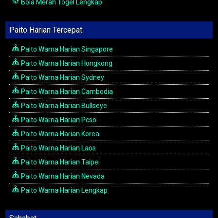
Bola Merah Togel Lengkap
Paito Harian Tercepat
Paito Warna Harian Singapore
Paito Warna Harian Hongkong
Paito Warna Harian Sydney
Paito Warna Harian Cambodia
Paito Warna Harian Bullseye
Paito Warna Harian Pcso
Paito Warna Harian Korea
Paito Warna Harian Laos
Paito Warna Harian Taipei
Paito Warna Harian Nevada
Paito Warna Harian Lengkap