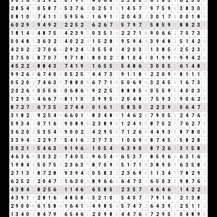
9
0
7
6
4
3
3
9
2
2
0
1
9
1
1
4
0
6
8
5
3
3
8
0
8
6
7
8
5
4
6
2
5
0
5
2
8
5
4
9
0
5
8
7
6
5
3
7
6
4
0
2
5
1
6
1
4
5
7
3
9
7
5
9
5
3
8
3
0
3
0
8
1
0
1
7
4
1
1
2
5
9
5
6
2
1
6
9
1
1
2
0
4
3
7
3
0
1
7
8
0
0
1
8
9
6
0
2
9
2
9
4
9
2
2
2
2
5
2
7
6
2
6
7
4
5
7
9
7
7
5
8
5
9
5
8
8
2
3
5
1
8
1
4
5
4
8
7
5
3
4
2
3
9
3
0
3
5
1
6
2
2
7
1
8
9
0
6
6
3
7
0
7
3
1
0
0
4
8
3
3
6
3
2
5
4
0
2
2
4
1
5
2
8
1
9
5
9
4
4
3
9
4
8
3
5
1
4
2
6
4
2
0
2
2
2
7
0
6
6
2
9
2
4
6
3
5
5
0
5
4
2
0
3
3
1
3
8
5
4
2
5
2
3
5
3
7
5
0
5
8
7
0
7
7
9
7
1
8
9
8
0
0
2
2
8
1
0
4
4
0
1
9
9
9
9
9
4
2
6
4
5
2
2
4
8
8
4
3
7
7
4
1
9
1
1
6
5
5
1
5
4
8
6
5
3
0
0
5
5
6
1
4
8
3
9
9
2
6
8
6
7
4
0
4
0
5
2
5
7
4
4
7
3
1
9
1
1
8
9
2
2
0
9
9
8
1
1
1
2
0
5
2
0
2
7
4
6
3
9
7
8
8
0
8
6
7
7
1
8
5
0
6
9
6
3
2
4
5
9
1
6
7
3
1
2
0
2
6
8
0
5
5
6
2
0
6
8
6
5
9
2
2
5
7
8
8
8
5
4
0
5
5
9
5
4
0
0
3
3
1
2
9
3
3
4
6
6
7
4
8
1
1
0
1
3
9
9
5
5
2
0
4
8
3
7
5
9
3
3
9
0
6
2
8
8
7
2
7
9
6
7
3
5
8
2
7
4
4
8
0
1
6
1
7
5
8
5
0
5
2
2
3
9
3
0
6
4
7
2
3
1
8
2
1
9
2
5
4
9
6
6
0
1
1
8
3
4
8
3
1
4
6
2
8
7
9
0
5
5
2
4
7
6
4
5
9
3
4
7
0
7
1
6
7
9
0
8
9
8
2
3
8
9
8
1
2
4
1
5
8
7
5
2
7
7
6
2
7
9
3
6
2
0
2
5
3
5
4
9
9
0
0
2
2
4
2
9
5
5
7
1
2
6
8
4
4
9
3
3
8
7
8
0
8
3
3
9
4
4
2
2
9
7
7
5
4
1
6
7
2
7
7
3
1
1
0
6
9
6
8
7
4
5
9
5
8
2
8
1
3
0
2
1
3
5
4
6
3
9
9
1
9
6
6
1
0
5
4
9
6
3
9
0
9
8
7
2
6
8
3
1
5
8
4
4
6
3
6
9
3
0
3
2
5
7
4
0
5
5
9
6
5
4
9
6
5
3
7
1
8
5
9
6
6
6
3
1
6
7
1
9
8
4
3
5
0
7
5
3
2
3
6
3
9
8
7
0
9
9
5
1
7
1
8
3
8
9
0
9
6
3
5
8
4
2
7
1
3
4
8
7
2
8
1
9
3
9
4
4
0
5
8
3
2
2
3
6
9
6
1
1
3
4
7
7
8
2
9
2
6
2
5
2
7
2
0
4
7
2
1
6
3
0
3
8
9
6
6
3
6
4
7
3
1
6
5
0
3
3
9
8
7
6
4
4
3
8
4
3
8
2
5
6
2
1
1
4
6
1
6
5
8
5
4
2
3
5
7
3
4
6
4
6
1
1
4
2
2
4
4
3
9
1
1
2
8
1
6
7
4
8
5
8
4
3
2
1
0
1
5
4
0
7
7
7
9
1
6
7
2
1
3
8
2
2
9
0
0
0
6
1
5
8
4
1
6
4
1
5
4
9
8
5
4
5
7
4
7
2
6
4
3
9
3
2
5
1
1
2
1
3
4
0
4
8
4
7
9
7
6
5
4
6
1
2
0
9
8
8
4
4
7
6
4
7
2
9
5
5
0
4
8
9
8