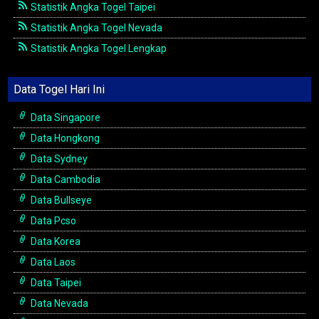
Statistik Angka Togel Taipei
Statistik Angka Togel Nevada
Statistik Angka Togel Lengkap
Data Togel Hari Ini
Data Singapore
Data Hongkong
Data Sydney
Data Cambodia
Data Bullseye
Data Pcso
Data Korea
Data Laos
Data Taipei
Data Nevada