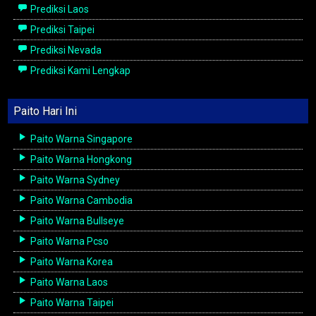
Prediksi Laos
Prediksi Taipei
Prediksi Nevada
Prediksi Kami Lengkap
Paito Hari Ini
Paito Warna Singapore
Paito Warna Hongkong
Paito Warna Sydney
Paito Warna Cambodia
Paito Warna Bullseye
Paito Warna Pcso
Paito Warna Korea
Paito Warna Laos
Paito Warna Taipei