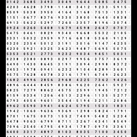
0
1
4
2
6
3
6
8
5
4
3
4
9
3
3
3
0
4
9
4
9
6
4
4
8
5
0
8
5
4
0
4
7
5
3
4
2
0
3
3
4
6
2
8
1
3
7
9
8
8
1
1
4
8
3
3
4
1
2
3
9
2
3
3
6
5
9
1
5
6
8
5
0
9
9
5
0
3
8
2
3
9
5
0
5
4
1
6
4
1
3
1
6
8
5
7
5
1
3
4
1
3
3
1
4
1
1
5
1
6
0
6
7
7
5
8
3
7
6
4
9
3
3
0
3
3
8
0
0
0
9
6
4
0
4
0
8
3
8
2
6
9
1
3
4
5
6
2
2
4
5
2
9
7
7
7
2
6
0
6
3
3
5
7
3
8
1
9
6
6
3
0
7
4
2
0
9
2
4
6
0
2
6
0
6
5
4
0
8
8
1
6
7
9
7
4
5
9
8
8
2
6
4
7
2
0
7
0
7
7
5
4
7
5
3
0
4
6
1
7
0
8
2
9
2
9
3
4
0
4
9
6
6
8
5
5
5
3
2
5
2
1
0
5
5
3
3
3
1
4
5
0
3
2
5
2
9
5
9
5
9
7
1
6
7
6
8
1
8
9
5
3
6
0
6
9
1
2
9
2
0
3
2
0
2
2
3
5
4
9
5
0
1
2
3
3
1
9
1
1
3
0
1
6
7
9
1
4
7
2
4
2
3
5
8
4
2
3
0
3
5
9
2
1
3
0
3
2
5
7
3
6
2
3
5
9
4
8
7
6
5
6
9
5
5
5
0
7
5
3
5
3
5
3
8
0
5
2
1
3
2
7
7
3
1
9
2
3
2
5
9
0
3
4
7
9
4
5
1
6
5
0
3
1
4
0
2
3
8
2
2
3
8
0
8
0
8
9
3
3
0
2
9
7
7
9
9
5
6
2
3
7
5
7
3
3
6
1
9
1
6
4
9
0
9
1
4
3
0
3
8
6
4
5
9
3
1
9
1
1
3
0
9
4
4
2
9
9
8
8
8
3
7
2
9
2
4
5
3
8
1
9
7
8
6
0
9
4
1
5
6
2
3
2
5
9
1
0
4
4
8
2
8
9
8
3
6
0
1
1
9
5
7
5
3
7
6
2
8
1
4
0
7
8
6
3
2
1
6
7
1
7
9
1
1
6
7
4
9
4
2
6
2
3
5
1
6
8
2
1
4
9
9
6
6
2
8
5
6
2
2
9
6
8
5
4
2
2
5
7
7
3
6
2
8
9
4
2
6
8
4
8
9
6
6
6
4
4
4
8
8
4
5
9
5
8
3
8
6
5
9
6
2
0
2
2
6
4
1
5
5
9
2
7
9
5
8
2
5
7
7
2
7
9
7
8
8
6
2
8
4
5
7
5
3
2
5
9
9
9
1
9
4
5
9
7
2
1
2
3
8
1
5
9
5
0
3
3
4
7
1
2
0
6
6
4
5
1
3
4
2
2
9
6
6
1
1
3
5
8
5
2
7
7
5
6
7
9
3
3
4
0
5
4
9
9
6
0
1
1
3
5
4
4
8
5
1
9
4
4
3
2
1
1
2
2
0
8
6
5
8
9
6
2
8
5
5
9
0
9
3
9
4
1
5
4
6
2
4
6
5
7
9
5
5
1
5
3
3
6
1
8
3
1
4
1
9
4
2
6
1
0
6
0
6
9
6
3
6
9
9
3
6
9
6
1
2
9
8
8
5
8
2
4
6
1
7
9
1
1
8
7
0
1
1
1
6
7
5
3
0
0
7
3
1
1
5
5
2
7
7
4
0
9
9
5
4
8
2
1
5
2
3
4
7
6
4
7
8
6
9
0
6
3
9
6
7
9
9
9
8
7
1
1
2
3
2
6
7
4
4
3
4
1
5
8
5
4
9
4
7
0
9
6
6
2
5
4
0
4
4
7
9
5
5
4
9
3
4
7
1
7
8
7
6
0
9
7
0
7
3
3
6
1
7
6
4
0
0
0
3
3
1
7
8
4
8
9
7
7
8
1
0
3
3
8
0
3
5
8
7
1
0
0
0
3
4
5
0
5