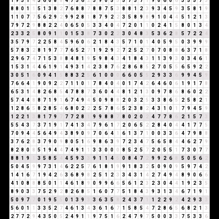
1
9
3
1
4
3
6
0
8
8
4
7
5
6
2
3
9
0
5
5
5
7
3
7
1
9
0
6
0
6
3
5
5
7
3
8
8
0
1
1
5
1
3
8
2
7
6
8
8
7
8
8
7
5
3
8
8
1
2
3
9
3
4
5
9
3
5
8
1
9
1
1
0
7
7
5
6
2
9
2
9
9
2
8
1
8
7
9
2
2
3
5
8
9
8
9
1
0
4
4
5
1
2
1
3
7
9
7
2
9
8
8
2
2
4
0
6
5
0
5
3
3
4
0
4
7
2
0
1
1
0
2
4
1
5
8
0
1
3
4
2
3
3
2
5
8
0
9
1
1
0
1
5
3
8
7
3
0
2
2
3
0
4
8
3
5
3
6
2
8
5
7
2
2
4
3
5
7
9
7
2
2
5
8
4
5
9
6
0
6
2
1
8
4
3
5
7
1
0
1
4
0
5
9
5
0
3
9
9
9
5
7
8
3
2
8
1
9
7
7
7
6
5
2
7
1
9
2
9
2
7
2
5
2
7
0
7
0
8
8
6
3
7
1
8
2
9
6
7
4
7
1
5
3
8
8
4
8
1
9
5
9
8
4
3
4
1
8
4
3
1
1
3
9
3
0
3
4
6
1
1
5
3
1
4
4
6
1
9
1
4
9
3
1
4
2
3
8
7
6
2
8
6
8
5
2
7
0
5
5
6
5
9
2
2
3
0
5
1
6
0
9
4
1
5
8
8
3
2
5
6
1
0
0
0
6
6
0
5
5
2
9
3
3
6
9
9
4
5
9
7
6
6
4
1
9
0
9
2
2
7
1
1
0
1
7
8
4
0
4
0
1
7
4
2
6
4
6
0
6
1
9
1
7
8
6
5
3
1
4
8
2
6
8
5
4
7
8
8
7
3
6
0
4
4
8
1
2
1
3
0
9
7
8
6
8
6
0
2
2
5
7
4
4
8
8
7
1
9
1
6
7
4
9
4
5
0
9
8
8
2
0
3
2
5
3
3
8
6
5
2
5
8
2
1
1
2
8
6
5
8
2
8
5
4
6
8
0
2
2
2
5
7
8
6
5
2
3
8
2
4
3
1
0
1
7
9
4
5
9
1
2
2
1
3
8
1
7
9
7
7
7
2
8
1
9
9
8
8
7
8
0
2
0
2
4
7
7
8
6
2
1
5
7
3
5
5
4
3
7
3
7
1
9
1
7
4
1
3
4
7
9
6
1
7
2
0
6
5
2
2
8
4
0
4
4
1
7
7
5
7
0
9
4
4
5
6
4
9
4
3
8
9
0
9
7
0
6
4
1
6
1
3
7
1
0
0
3
3
6
4
7
9
8
8
3
7
6
2
8
3
7
9
0
9
8
0
5
1
6
9
8
6
3
9
7
2
3
4
7
5
6
5
8
4
4
6
2
7
9
8
2
8
0
8
5
1
9
4
4
7
4
9
1
1
3
3
0
0
0
8
5
2
5
7
2
0
5
5
1
7
3
0
7
7
8
8
1
9
1
3
5
8
5
4
4
5
9
3
3
9
1
1
4
5
0
8
4
7
2
9
9
2
6
8
5
0
5
6
2
5
0
4
5
9
9
7
3
1
4
6
2
2
5
7
6
1
8
1
9
9
1
8
3
2
5
0
9
0
9
5
9
7
4
2
1
4
1
6
7
1
9
4
2
6
3
6
8
9
8
2
5
1
2
3
3
4
3
1
4
2
7
4
9
4
8
9
0
6
6
4
1
0
8
8
8
5
0
1
1
4
6
1
8
9
0
9
9
6
6
5
6
1
2
3
2
3
0
4
4
1
9
2
3
5
8
9
0
3
3
7
5
2
9
2
8
2
6
8
5
1
6
0
7
7
5
1
8
4
3
9
3
1
3
4
6
7
1
9
1
5
0
9
7
7
0
1
9
5
5
0
1
3
9
3
3
6
3
5
8
2
4
3
7
1
1
2
2
9
2
4
2
9
3
3
5
6
0
1
1
3
3
5
2
7
4
6
1
3
4
3
6
1
6
7
1
5
8
5
4
7
2
8
6
5
6
8
2
1
3
2
7
7
2
9
4
3
5
0
5
2
4
9
1
1
9
7
5
1
6
2
4
7
9
7
5
0
0
3
3
7
5
3
3
6