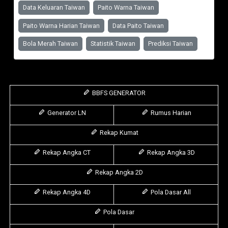
Data Keluaran Taiwan
Paito Warna Taiwan
Paito Warna Harian Taiwan
Data Paito Taiwan
Bola Merah Taiwan
Statistik Taiwan
Prediksi Taiwan
BBFS GENERATOR
Generator LN
Rumus Harian
Rekap Kumat
Rekap Angka CT
Rekap Angka 3D
Rekap Angka 2D
Rekap Angka 4D
Pola Dasar All
Pola Dasar