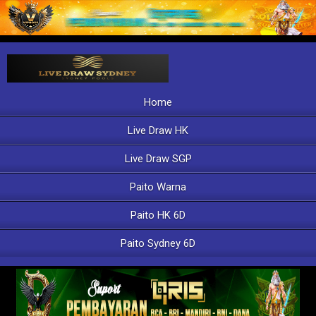
Home
Live Draw HK
Live Draw SGP
Paito Warna
Paito HK 6D
Paito Sydney 6D