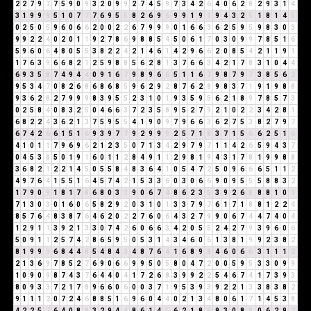
2
2
7
9
7
7
5
9
0
9
3
2
0
9
9
2
7
4
5
9
7
3
4
2
6
4
0
6
2
8
2
9
3
1
4
3
1
9
9
9
5
1
0
7
7
7
6
9
5
5
8
2
6
9
6
9
9
1
9
1
9
4
3
2
5
1
8
1
4
5
0
2
5
0
5
9
6
0
6
6
2
0
0
2
2
6
7
9
9
9
0
1
6
6
3
6
2
5
9
5
9
8
3
0
3
9
9
2
2
4
0
2
0
1
1
9
2
7
8
6
9
8
8
5
4
5
0
6
1
7
0
3
0
9
9
7
8
5
1
6
5
9
6
0
6
4
8
0
5
5
3
8
2
2
4
2
1
4
6
1
4
2
9
6
6
2
0
8
5
4
2
1
1
9
1
1
7
6
3
9
6
6
8
2
1
2
5
9
8
8
5
6
2
8
1
3
7
6
6
3
4
2
1
7
8
3
1
0
4
4
6
9
3
5
8
7
4
9
4
4
0
9
1
6
7
9
8
9
6
6
5
1
1
6
7
9
8
7
9
7
3
8
5
6
2
9
5
3
4
7
0
8
2
6
8
6
8
6
8
5
9
6
2
9
2
8
7
6
2
8
9
8
3
7
1
9
1
9
8
8
9
3
6
2
8
2
7
9
9
9
8
3
9
5
5
2
3
1
0
1
9
3
5
9
5
6
2
1
8
9
7
8
5
7
3
0
2
5
8
4
0
8
3
2
5
0
4
6
6
3
7
2
3
5
8
9
5
2
7
9
2
1
0
2
2
3
4
2
8
1
6
8
2
2
4
3
6
2
1
3
7
5
9
5
5
4
1
9
0
9
7
9
6
6
3
6
2
7
5
3
8
2
7
9
7
6
7
4
2
6
6
1
5
1
6
9
3
9
7
7
9
2
9
9
9
2
5
7
1
8
3
7
1
5
6
6
2
5
1
6
4
1
0
1
1
7
9
6
9
6
2
1
2
3
5
0
7
1
3
4
2
9
7
9
7
1
1
4
2
6
5
9
4
3
7
0
4
5
3
8
5
0
1
9
1
6
0
1
1
2
8
4
9
1
1
2
9
8
1
9
4
3
1
7
8
1
9
9
8
8
3
6
8
2
1
2
2
1
4
5
0
5
5
8
4
8
3
6
4
1
0
5
4
7
2
5
0
9
6
6
6
5
1
1
2
4
9
7
6
4
1
5
5
1
6
4
5
7
4
2
1
5
3
3
6
0
3
0
6
6
9
0
9
5
5
5
8
8
3
2
1
7
9
0
9
1
8
1
7
8
6
8
0
3
3
9
0
6
7
4
8
6
2
3
5
3
9
2
6
8
8
8
1
0
1
7
1
3
0
3
0
1
6
0
6
5
8
2
9
2
0
3
1
0
1
3
3
7
9
7
6
1
7
1
8
8
1
2
2
4
8
5
7
6
4
8
3
8
7
6
4
6
2
0
2
2
7
6
0
6
4
3
2
7
9
9
0
6
7
4
4
7
4
0
4
1
2
9
1
1
3
9
2
1
3
3
0
7
4
2
6
0
6
6
3
4
2
0
5
5
2
4
2
7
9
3
9
6
0
6
5
0
9
1
1
2
5
7
4
2
8
6
5
9
5
0
5
3
1
4
3
4
6
0
6
1
3
8
1
9
9
2
3
8
2
8
1
9
9
9
6
8
4
4
8
5
4
8
4
3
4
8
7
6
4
1
6
8
9
8
4
6
0
6
6
3
1
1
1
2
2
1
3
6
9
7
8
5
2
7
6
9
0
6
6
9
9
5
0
5
8
0
4
7
2
0
0
5
9
5
3
3
0
9
9
1
0
9
0
9
8
7
4
3
7
6
4
4
0
4
1
7
2
6
8
3
9
9
2
2
5
4
6
7
4
1
7
3
9
3
8
0
9
3
3
7
2
1
7
8
9
6
6
0
6
0
0
3
7
1
9
5
3
9
3
9
2
2
1
3
3
8
3
8
2
9
1
1
1
2
0
7
2
4
6
8
8
5
1
6
9
6
0
4
4
0
2
1
3
4
8
0
6
1
7
1
4
5
3
8
4
2
2
5
7
6
4
0
8
8
3
2
9
4
4
8
6
1
4
5
6
2
1
8
9
9
3
0
8
8
0
6
2
9
2