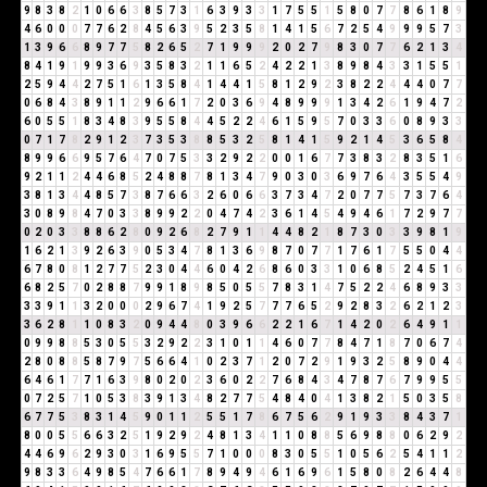
9
8
3
8
2
1
0
6
6
3
8
5
7
3
1
6
3
9
3
3
1
7
5
5
1
5
8
0
7
7
8
6
1
8
9
4
6
0
0
0
7
7
6
2
8
4
5
6
3
9
5
2
3
5
8
1
4
1
5
6
7
2
5
4
9
9
9
5
7
3
1
3
9
6
6
8
9
7
7
5
8
2
6
5
2
7
1
9
9
9
2
0
2
7
9
8
3
0
7
7
6
2
1
3
4
8
4
1
9
1
9
9
3
6
9
3
5
8
3
2
1
1
6
5
2
4
2
2
1
3
8
9
8
4
3
3
1
5
5
1
2
5
9
4
4
2
7
5
1
6
1
3
5
8
4
1
4
4
1
5
8
1
2
9
2
3
8
2
2
4
4
4
0
7
7
0
6
8
4
3
8
9
1
1
2
9
6
6
1
7
2
0
3
6
9
4
8
9
9
9
1
3
4
2
6
1
9
4
7
2
6
0
5
5
1
8
3
4
8
3
9
5
5
8
4
4
5
2
2
4
6
1
5
9
5
7
0
3
3
6
0
8
9
3
3
0
7
1
7
8
2
9
1
2
3
7
3
5
3
8
8
5
3
2
5
8
1
4
1
5
9
2
1
4
5
3
6
5
8
4
8
9
9
6
6
9
5
7
6
4
7
0
7
5
3
3
2
9
2
2
0
0
1
6
7
7
3
8
3
2
8
3
5
1
6
9
2
1
1
2
4
4
6
8
5
2
4
8
8
7
8
1
3
4
7
9
0
3
0
3
6
9
7
6
4
3
5
5
4
9
3
8
1
3
4
4
8
5
7
3
8
7
6
6
3
2
6
0
6
6
3
7
3
4
7
2
0
7
7
5
7
3
7
6
4
3
0
8
9
8
4
7
0
3
3
8
9
9
2
2
0
4
7
4
2
3
6
1
4
5
4
9
4
6
1
7
2
9
7
7
0
2
0
3
3
8
8
6
2
8
0
9
2
6
8
2
7
9
1
1
4
4
8
2
1
8
7
3
0
3
3
9
8
1
9
1
6
2
1
3
9
2
6
3
9
0
5
3
4
7
8
1
3
6
9
8
7
0
7
7
1
7
6
1
7
5
5
0
4
4
6
7
8
0
8
1
2
7
7
5
2
3
0
4
4
6
0
4
2
6
8
6
0
3
3
1
0
6
8
5
2
4
5
1
6
6
8
2
5
7
0
2
8
8
7
9
9
1
8
9
8
5
0
5
5
7
8
3
1
4
7
5
2
2
4
6
8
9
3
3
3
3
9
1
1
3
2
0
0
0
2
9
6
7
4
1
9
2
5
7
7
7
6
5
2
9
2
8
3
2
6
2
1
2
3
3
6
2
8
1
1
0
8
3
2
0
9
4
4
8
0
3
9
6
6
2
2
1
6
7
1
4
2
0
2
6
4
9
1
1
0
9
9
8
8
5
3
0
5
5
3
2
9
2
2
3
1
0
1
1
4
6
0
7
7
8
4
7
1
8
7
0
6
7
4
2
8
0
8
8
5
8
7
9
7
5
6
6
4
1
0
2
3
7
1
2
0
7
2
9
1
9
3
2
5
8
9
0
4
4
6
4
6
1
7
7
1
6
3
9
8
0
2
0
2
3
6
0
2
2
7
6
8
4
3
4
7
8
7
6
7
9
9
5
5
0
7
2
5
7
1
0
5
3
8
3
9
1
3
4
8
2
7
7
5
4
8
4
0
4
1
3
8
2
1
5
0
3
5
8
6
7
7
5
3
8
3
1
4
5
9
0
1
1
2
5
5
1
7
8
6
7
5
6
2
9
1
9
3
3
8
4
3
7
1
8
0
0
5
5
6
6
3
2
5
1
9
2
9
2
4
8
1
3
4
1
1
0
8
8
5
6
9
8
8
0
6
2
9
2
4
4
6
9
6
2
9
3
0
3
1
6
9
5
5
7
1
0
0
0
8
3
0
5
5
1
0
5
6
2
5
4
1
1
2
9
8
3
3
6
4
9
8
5
4
7
6
6
1
7
8
9
4
9
4
6
1
6
9
6
1
5
8
0
8
2
6
4
4
8