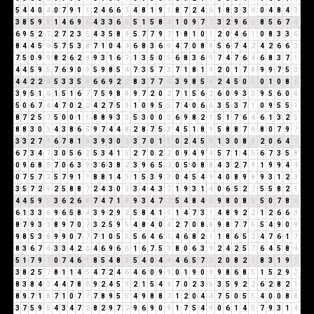
5
4
4
0
4
0
7
9
1
1
2
4
6
6
3
4
8
1
9
1
8
7
2
4
6
1
8
3
3
6
0
4
8
4
3
3
8
5
9
5
1
4
6
9
6
4
3
3
6
9
5
1
5
8
4
1
0
9
7
7
3
2
9
6
6
8
5
6
7
4
6
9
5
2
7
2
7
2
3
5
4
3
5
8
4
5
7
7
9
7
1
8
1
0
1
2
0
4
6
1
0
8
3
3
6
8
4
4
5
9
5
7
5
3
8
7
1
0
4
4
6
8
3
6
9
4
7
0
8
8
5
6
7
4
2
4
2
6
6
3
7
5
0
9
9
8
2
6
2
8
9
3
1
6
7
1
3
5
0
5
6
8
3
6
9
7
4
7
6
4
6
8
3
7
1
4
4
5
9
5
7
6
9
0
9
5
9
8
5
4
7
3
5
7
3
7
1
8
1
9
2
0
1
7
8
9
9
7
5
3
4
4
2
2
4
5
3
3
5
8
6
6
9
2
2
8
3
7
7
5
3
9
8
5
4
2
4
5
0
5
0
1
0
8
8
3
9
5
1
6
1
5
1
6
7
7
5
9
8
8
9
7
2
0
2
7
1
5
6
2
6
0
9
3
3
9
5
6
0
6
5
0
6
7
4
4
7
0
2
2
4
2
7
5
3
1
0
9
5
5
7
4
0
6
6
3
5
3
7
1
0
9
5
5
1
8
7
2
5
7
5
0
0
1
1
8
8
9
3
3
5
3
0
0
0
6
9
8
2
1
5
1
7
6
4
6
1
3
2
5
8
8
3
0
3
4
3
8
6
5
9
7
4
4
8
2
8
7
5
3
4
5
1
8
9
5
8
8
7
6
8
0
7
9
7
3
3
2
7
9
6
7
8
1
9
3
9
3
0
3
3
7
0
1
1
0
2
4
5
9
1
3
0
8
8
2
0
6
4
1
6
7
3
4
7
3
0
5
6
2
5
3
4
1
5
2
7
0
2
2
0
9
4
9
4
5
7
1
4
5
6
7
3
5
8
0
9
6
8
5
7
0
6
3
9
3
6
3
8
2
3
9
6
5
2
0
5
0
8
8
4
3
2
7
9
1
9
9
4
4
0
7
5
7
3
5
7
9
1
1
8
8
1
4
5
1
5
3
9
3
0
4
5
4
9
4
0
8
9
8
9
3
1
2
3
3
5
7
2
9
2
5
8
8
7
2
4
3
0
3
3
4
4
3
7
1
9
3
1
4
0
6
5
2
7
5
5
8
2
1
4
4
5
9
5
3
6
2
6
8
7
4
7
1
8
9
3
4
7
2
5
4
8
4
3
9
8
0
8
8
5
0
7
8
6
6
1
3
3
6
9
6
5
8
4
3
9
2
9
2
5
8
4
1
5
1
4
7
3
1
4
8
9
2
2
1
2
6
6
3
8
7
9
3
3
8
9
7
0
7
3
2
5
9
5
4
8
4
0
4
2
7
0
8
8
9
8
7
7
5
5
4
9
0
9
9
8
5
3
8
9
9
0
7
7
7
1
0
5
5
5
6
4
6
1
4
6
8
2
1
1
8
6
5
2
4
7
6
1
7
8
3
6
7
4
3
3
4
2
6
4
6
9
6
6
1
6
7
5
3
8
0
6
3
9
2
4
2
5
7
6
4
5
8
4
5
1
7
9
7
0
7
4
6
1
8
5
4
8
3
5
4
0
4
4
4
6
5
7
3
2
0
8
2
1
8
3
1
9
1
3
8
2
5
7
8
1
1
4
5
4
7
2
4
6
4
6
0
9
9
0
1
9
0
9
9
8
6
8
5
1
5
2
9
2
8
3
8
4
3
4
4
7
8
6
9
2
4
5
9
2
1
5
4
9
7
0
2
3
5
3
5
9
2
2
6
2
8
2
1
8
9
7
1
8
7
1
0
7
7
7
8
9
5
5
4
9
8
8
7
1
2
0
4
4
7
5
0
5
5
4
0
0
8
8
3
7
5
9
5
4
3
4
7
2
8
2
9
7
7
9
6
9
0
9
1
7
5
4
9
0
6
1
4
5
7
9
3
1
4