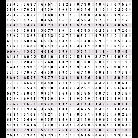
5
8
0
7
7
3
6
8
7
6
6
7
6
1
7
0
2
2
8
1
0
7
3
8
2
4
8
4
5
9
6
7
6
2
8
0
3
6
4
1
7
8
2
8
1
4
4
0
9
9
9
0
8
9
8
0
0
4
6
1
8
1
0
1
1
2
2
0
0
0
2
7
4
7
2
7
8
4
0
4
1
1
6
8
5
1
0
7
4
2
1
8
5
8
4
3
5
6
1
7
9
9
0
2
2
1
7
5
0
5
8
7
2
5
7
8
4
6
6
3
3
6
1
1
2
4
6
5
4
9
9
7
5
6
2
1
1
8
2
1
3
8
0
3
3
0
4
2
8
1
0
8
7
7
5
3
9
9
6
6
5
1
0
3
3
4
3
9
9
9
8
0
6
3
9
4
4
8
5
4
3
8
1
8
9
3
6
7
7
5
8
0
1
0
1
4
5
5
3
8
6
2
3
6
9
8
7
2
6
8
9
5
9
2
2
1
3
6
3
9
4
4
9
3
3
2
3
7
9
7
0
5
7
1
8
9
7
8
9
8
2
1
1
5
6
4
9
2
1
3
6
8
8
4
3
6
5
0
6
6
3
3
5
6
2
1
9
4
0
4
5
9
5
3
8
8
5
0
4
4
1
8
5
5
1
3
6
6
4
1
8
7
0
7
7
5
6
9
6
6
4
9
1
1
2
0
8
3
3
6
5
1
4
7
2
6
6
0
4
4
1
3
0
0
0
4
0
8
6
5
0
5
0
1
1
3
3
4
1
5
8
1
9
4
4
7
5
4
5
9
6
1
8
9
8
6
0
2
2
4
5
5
1
0
1
9
6
3
2
5
5
8
1
9
1
3
2
7
3
1
9
0
3
0
3
4
1
1
3
4
2
8
4
9
4
1
2
4
8
3
1
0
2
6
8
8
3
0
0
0
5
8
1
8
9
9
1
3
9
3
5
4
4
1
5
1
9
3
3
6
1
8
0
8
8
7
8
5
1
6
3
3
4
1
5
9
7
1
4
5
3
0
7
9
7
5
5
1
0
1
7
0
7
7
5
4
7
0
8
8
3
8
3
7
1
6
7
4
0
4
0
0
8
6
5
4
7
5
8
4
3
6
0
0
0
6
5
7
5
3
7
9
7
7
5
0
3
8
1
9
8
8
4
6
1
7
8
1
1
2
3
8
9
4
4
1
5
1
3
4
6
6
5
8
4
2
3
4
8
3
9
2
5
4
9
1
3
5
2
7
3
3
7
6
4
4
8
6
1
7
7
0
0
8
8
0
5
4
8
3
0
9
0
0
0
9
3
8
2
1
4
2
5
1
6
3
0
3
4
7
5
6
4
4
8
6
8
3
2
5
8
8
0
1
1
9
9
0
7
7
3
6
0
8
8
5
3
5
5
1
0
8
7
0
7
1
3
3
5
8
8
0
8
4
3
6
9
9
5
5
7
3
9
0
9
1
9
1
5
6
9
0
7
9
7
4
4
3
9
3
8
9
1
3
4
9
5
5
0
5
8
6
6
1
7
2
9
0
2
2
1
4
9
0
9
3
8
4
4
8
1
3
9
3
3
5
8
8
1
9
2
0
9
1
1
0
9
3
4
7
3
7
6
6
3
1
8
0
3
3
4
4
7
5
3
8
4
0
6
6
1
6
2
4
6
4
8
2
1
3
0
1
0
8
8
1
8
2
1
3
0
2
7
9
7
8
0
7
1
8
9
8
0
0
0
7
8
2
2
4
6
5
7
0
7
0
6
6
4
1
8
7
9
5
5
1
6
9
3
3
2
1
7
8
6
8
8
6
9
6
0
8
1
3
4
4
1
0
6
6
3
3
1
6
7
1
7
9
0
9
4
8
2
8
1
2
2
0
6
6
0
6
6
3
9
1
0
6
8
5
8
9
0
0
0
7
9
1
9
1
5
5
1
7
8
7
6
0
2
2
5
8
8
3
2
5
0
3
2
5
1
1
0
8
8
2
6
4
1
5
3
3
0
1
1
5
9
7
2
9
4
1
3
0
3
7
6
1
5
6
0
6
8
5
4
3
2
5
8
4