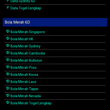
Data Sydney 6D
Data Togel Lengkap
Bola Merah 6D
Bola Merah Singapore
Bola Merah HK
Bola Merah Sydney
Bola Merah Cambodia
Bola Merah Bullseye
Bola Merah Pcso
Bola Merah Korea
Bola Merah Laos
Bola Merah Taipei
Bola Merah Nevada
Bola Merah Togel Lengkap