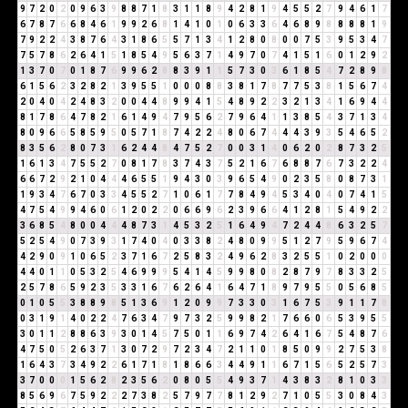
9
7
2
0
2
0
9
6
3
9
8
8
7
1
8
3
1
1
8
9
4
2
8
1
9
4
5
5
2
7
9
4
6
1
7
6
7
8
7
6
6
8
4
6
1
9
9
2
6
8
1
4
1
0
1
0
6
3
3
6
4
6
8
9
8
8
8
8
1
9
7
9
2
2
4
3
8
7
6
4
3
1
8
6
5
5
7
1
3
4
1
2
8
0
8
0
0
7
5
3
9
5
3
4
7
7
5
7
8
6
2
6
4
1
5
1
8
5
4
9
5
6
3
7
1
4
9
7
0
7
4
1
5
1
6
0
1
2
9
2
1
3
7
0
7
0
1
8
7
6
9
9
6
2
8
8
3
9
1
1
5
7
3
0
3
6
1
8
5
4
7
2
8
9
8
6
1
5
6
2
3
2
8
2
1
3
9
5
5
1
0
0
0
8
8
3
8
1
7
8
7
7
5
3
8
1
5
6
7
4
2
0
4
0
4
2
4
8
3
2
0
0
4
4
8
9
9
4
1
5
4
8
9
2
2
3
2
1
3
4
1
6
9
4
4
8
1
7
8
6
4
7
8
2
1
6
1
4
9
4
7
9
5
6
2
7
9
6
4
1
1
3
8
5
4
3
7
1
3
4
8
0
9
6
6
5
8
5
9
5
0
5
7
1
8
7
4
2
2
4
8
0
6
7
4
4
4
3
9
3
5
4
6
5
2
8
3
5
6
2
8
0
7
3
1
6
2
4
4
8
4
7
5
2
7
0
0
3
1
4
0
6
2
0
2
8
7
3
2
5
1
6
1
3
4
7
5
5
2
7
0
8
1
7
8
3
7
4
3
7
5
2
1
6
7
6
8
8
7
6
7
3
2
2
4
6
6
7
2
9
2
1
0
4
4
4
6
5
5
1
9
4
3
0
3
9
6
5
4
9
0
2
3
5
8
0
8
7
3
1
1
9
3
4
7
6
7
0
3
3
4
5
5
2
7
1
0
6
1
7
7
8
4
9
4
5
3
4
0
4
0
7
4
1
5
4
7
5
4
9
9
4
6
0
6
1
2
0
2
2
0
6
6
9
6
2
3
9
6
6
4
1
2
8
1
5
4
9
2
2
3
6
8
5
4
8
0
0
4
4
4
8
7
3
1
4
5
3
2
5
1
6
4
9
4
7
2
4
4
8
6
3
2
5
7
5
2
5
4
9
0
7
3
9
3
1
7
4
0
4
0
3
3
8
2
4
8
0
9
9
5
1
2
7
9
5
9
6
7
4
4
2
9
0
9
1
0
6
5
2
3
7
1
6
7
2
5
8
3
2
4
9
6
2
8
3
2
5
5
1
0
2
0
0
0
4
4
0
1
1
0
5
3
2
5
4
6
9
9
9
5
4
1
4
5
9
9
8
0
8
2
8
7
9
7
8
3
3
2
5
2
5
7
8
6
5
9
2
3
5
3
3
1
6
7
6
2
6
4
1
6
4
7
1
8
9
7
9
5
5
0
5
6
8
5
0
1
0
5
5
3
8
8
9
8
5
1
3
6
9
1
2
0
9
9
7
3
3
0
3
1
6
7
5
3
9
1
1
7
8
0
3
1
9
1
4
0
2
2
4
7
6
3
4
7
9
7
3
2
5
9
9
8
2
1
7
6
6
0
6
5
3
9
5
5
3
0
1
1
2
8
8
6
3
9
3
0
1
4
5
7
5
0
1
1
6
9
7
4
2
6
4
1
6
7
5
4
8
7
6
4
7
5
0
5
2
6
3
7
1
3
0
7
2
9
7
2
3
4
7
2
1
1
0
1
8
5
0
9
9
2
7
5
3
8
1
6
4
3
7
3
4
9
2
2
6
1
7
1
8
1
8
6
6
3
4
4
9
1
1
6
7
1
5
6
5
2
5
7
3
3
7
0
0
0
1
5
6
2
8
2
3
5
6
2
0
8
0
5
5
4
9
3
7
1
4
3
8
3
2
8
1
0
3
3
8
5
6
9
6
7
5
9
2
2
2
7
3
8
2
5
7
9
7
7
8
1
2
9
2
7
1
0
5
5
3
0
8
4
3