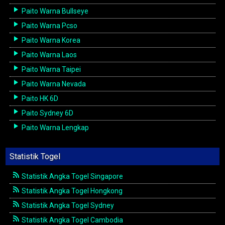
Paito Warna Bullseye
Paito Warna Pcso
Paito Warna Korea
Paito Warna Laos
Paito Warna Taipei
Paito Warna Nevada
Paito HK 6D
Paito Sydney 6D
Paito Warna Lengkap
Statistik Togel
Statistik Angka Togel Singapore
Statistik Angka Togel Hongkong
Statistik Angka Togel Sydney
Statistik Angka Togel Cambodia