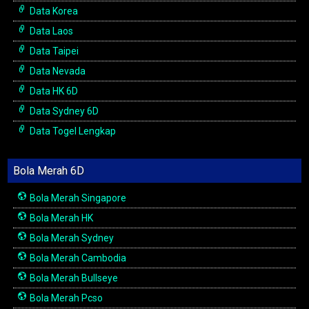
Data Korea
Data Laos
Data Taipei
Data Nevada
Data HK 6D
Data Sydney 6D
Data Togel Lengkap
Bola Merah 6D
Bola Merah Singapore
Bola Merah HK
Bola Merah Sydney
Bola Merah Cambodia
Bola Merah Bullseye
Bola Merah Pcso