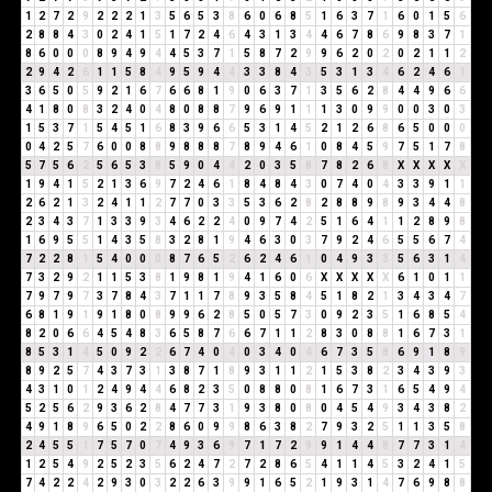
1
2
7
2
9
2
2
2
1
3
5
6
5
3
8
6
0
6
8
5
1
6
3
7
1
6
0
1
5
6
2
8
8
4
3
0
2
4
1
5
1
7
2
4
6
4
3
1
3
4
4
6
7
8
6
9
8
3
7
1
8
6
0
0
0
8
9
4
9
4
4
5
3
7
1
5
8
7
2
9
9
6
2
0
2
0
2
1
1
2
2
9
4
2
6
1
1
5
8
4
9
5
9
4
4
3
3
8
4
3
5
3
1
3
4
6
2
4
6
1
3
6
5
0
5
9
2
1
6
7
6
6
8
1
9
0
6
3
7
1
3
5
6
2
8
4
4
9
6
6
4
1
8
0
8
3
2
4
0
4
8
0
8
8
7
9
6
9
1
1
1
3
0
9
9
0
0
3
0
3
1
5
3
7
1
5
4
5
1
6
8
3
9
6
6
5
3
1
4
5
2
1
2
6
8
6
5
0
0
0
0
4
2
5
7
6
0
0
8
8
9
8
8
8
7
8
9
4
6
1
0
8
4
5
9
7
5
1
7
8
5
7
5
6
2
5
6
5
3
8
5
9
0
4
4
2
0
3
5
8
7
8
2
6
8
X
X
X
X
X
1
9
4
1
5
2
1
3
6
9
7
2
4
6
1
8
4
8
4
3
0
7
4
0
4
3
3
9
1
1
2
6
2
1
3
2
4
1
1
2
7
7
0
3
3
5
3
6
2
8
2
8
8
9
8
9
3
4
4
8
2
3
4
3
7
1
3
3
9
3
4
6
2
2
4
0
9
7
4
2
5
1
6
4
1
1
2
8
9
8
1
6
9
5
5
1
4
3
5
8
3
2
8
1
9
4
6
3
0
3
7
9
2
4
6
5
5
6
7
4
7
2
2
8
1
5
4
0
0
0
8
7
6
5
2
6
2
4
6
1
0
4
9
3
3
5
6
3
1
4
7
3
2
9
2
1
1
5
3
8
1
9
8
1
9
4
1
6
0
6
X
X
X
X
X
6
1
0
1
1
7
9
7
9
7
3
7
8
4
3
7
1
1
7
8
9
3
5
8
4
5
1
8
2
1
3
4
3
4
7
6
8
1
9
1
9
1
8
0
8
9
9
6
2
8
5
0
5
7
3
0
9
2
3
5
1
6
8
5
4
8
2
0
6
6
4
5
4
8
3
6
5
8
7
6
6
7
1
1
2
8
3
0
8
8
1
6
7
3
1
8
5
3
1
4
5
0
9
2
2
6
7
4
0
4
0
3
4
0
4
6
7
3
5
8
6
9
1
8
9
8
9
2
5
7
4
3
7
3
1
3
8
7
1
8
9
3
1
1
2
1
5
3
8
2
3
4
3
9
3
4
3
1
0
1
2
4
9
4
4
6
8
2
3
5
0
8
8
0
8
1
6
7
3
1
6
5
4
9
4
5
2
5
6
2
9
3
6
2
8
4
7
7
3
1
9
3
8
0
8
0
4
5
4
9
3
4
3
8
2
4
9
1
8
9
6
5
0
2
2
8
6
0
9
9
8
6
3
8
2
7
9
3
2
5
1
1
3
5
8
2
4
5
5
1
7
5
7
0
7
4
9
3
6
9
7
1
7
2
9
9
1
4
4
8
7
7
3
1
4
1
2
5
4
9
2
5
2
3
5
6
2
4
7
2
7
2
8
6
5
4
1
1
4
5
3
2
4
1
5
7
4
2
2
4
2
9
3
0
3
2
2
6
3
9
9
1
6
5
2
1
9
3
1
4
7
6
9
8
8