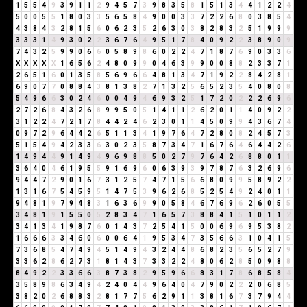
1
5
5
4
9
3
9
1
1
2
9
4
5
7
3
9
8
3
5
8
1
5
1
3
4
4
1
2
2
4
5
0
0
5
5
1
8
0
3
3
5
6
5
8
4
9
0
0
3
3
7
2
2
6
8
0
3
8
5
4
4
3
8
4
3
2
8
1
5
6
0
6
2
3
5
2
6
3
0
3
8
2
8
3
2
5
1
9
9
9
3
3
3
1
4
9
3
0
2
2
3
6
7
6
4
9
5
1
7
8
4
0
9
2
2
3
8
9
0
9
7
4
3
2
5
9
9
0
6
6
0
5
8
9
8
6
0
2
2
4
7
1
8
7
6
9
0
3
3
6
X
X
X
X
X
1
6
5
6
2
4
8
0
9
9
0
4
6
3
9
9
0
0
8
8
2
3
3
7
1
2
6
5
1
6
0
1
3
5
8
5
6
9
6
6
4
8
1
3
4
7
1
9
2
2
8
4
2
8
1
6
9
0
7
7
0
8
8
4
3
8
1
3
8
2
7
1
3
2
5
6
5
2
3
5
4
0
8
0
8
5
4
9
6
6
3
0
2
4
6
0
0
4
9
4
6
9
3
2
5
1
7
2
0
2
2
2
6
9
6
2
7
2
6
8
4
3
2
6
8
9
9
5
0
5
1
4
1
1
2
6
2
0
1
1
4
0
9
2
2
3
1
2
2
4
7
2
1
7
8
4
4
2
4
6
2
3
0
1
1
4
5
0
9
9
4
3
6
7
4
0
9
7
2
9
6
4
4
2
6
5
1
1
3
4
1
9
7
6
4
7
2
8
0
8
2
4
5
7
3
5
1
5
4
9
4
2
3
3
6
3
0
2
3
5
8
7
3
4
7
1
6
7
6
4
6
4
4
2
6
1
4
9
4
4
9
1
4
9
4
9
6
9
8
8
5
0
2
7
9
7
6
4
2
6
8
8
0
1
1
3
6
4
0
4
6
1
9
5
5
9
1
6
9
6
0
6
3
9
3
9
7
8
7
6
3
2
6
9
6
9
4
4
7
2
9
0
1
6
7
3
1
2
5
7
4
7
1
5
6
6
8
0
9
9
5
8
9
2
2
1
3
1
6
7
5
4
5
9
5
1
4
7
5
3
9
6
2
6
8
5
2
5
4
9
2
4
0
1
1
9
4
8
1
9
7
9
4
8
3
1
6
3
6
9
9
0
5
8
4
6
7
6
9
6
2
6
0
5
5
3
4
8
1
9
1
5
5
0
5
2
8
3
4
7
1
6
5
7
3
8
8
4
1
5
1
0
1
1
2
3
4
1
3
4
1
9
8
7
6
0
1
4
3
7
2
5
4
1
5
0
0
6
9
6
9
5
3
8
2
1
6
6
6
3
3
4
6
0
6
0
0
6
4
1
9
5
3
4
7
3
5
6
6
3
1
0
4
1
5
7
3
6
8
5
4
7
4
9
4
5
1
4
9
4
3
2
4
4
8
6
8
2
3
5
6
5
2
7
9
3
3
6
2
8
6
2
7
3
1
8
1
4
3
7
3
3
2
2
4
8
0
6
2
8
5
0
9
8
8
8
4
9
2
2
3
3
6
6
3
8
7
3
8
2
9
5
9
6
6
8
3
1
7
8
6
8
5
8
4
3
5
8
9
8
6
3
4
9
4
2
4
0
4
4
9
6
4
0
4
7
9
0
2
2
2
0
6
8
5
3
8
2
0
2
6
8
8
3
2
8
1
7
7
5
6
2
9
1
1
3
8
1
6
7
3
7
9
4
4