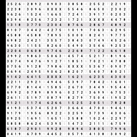
2
5
2
6
8
2
8
9
2
2
0
9
0
3
3
3
8
5
8
4
2
5
5
2
7
2
2
1
9
1
2
2
3
8
2
3
0
9
6
6
X
X
X
X
X
5
5
4
6
1
8
6
5
0
5
2
3
0
2
2
9
6
2
6
8
1
5
2
4
6
1
6
6
5
2
7
2
4
1
5
3
9
1
7
8
0
2
0
3
3
8
3
9
4
4
8
2
5
6
2
7
2
3
2
5
1
7
2
1
3
X
X
X
X
X
4
4
7
8
6
1
3
1
8
9
3
7
7
0
7
2
3
0
4
4
8
7
6
6
3
2
8
6
7
4
4
8
9
2
2
8
1
0
7
7
3
4
4
2
6
4
2
7
5
3
1
0
1
9
1
7
0
6
3
9
6
2
9
5
5
4
5
8
8
7
4
5
8
8
7
7
8
9
5
5
5
0
0
0
0
8
2
4
1
5
9
7
7
5
3
6
9
8
2
1
2
4
2
1
3
3
5
5
7
3
3
8
4
3
7
0
7
4
9
4
4
5
2
6
8
9
6
3
0
3
1
1
5
5
1
8
2
6
0
6
5
4
9
0
9
3
5
4
6
1
9
2
5
3
8
2
2
0
4
4
0
6
0
8
8
9
7
4
6
1
2
2
6
8
5
7
1
2
2
4
6
6
1
8
9
2
9
9
2
2
9
8
6
3
9
5
0
6
3
9
4
5
7
4
2
5
2
1
7
8
8
1
9
6
6
3
0
7
4
2
9
4
7
6
4
9
1
2
7
9
1
8
5
1
6
7
0
2
1
3
4
7
8
8
7
0
7
5
6
2
9
1
2
8
1
7
9
8
6
5
X
X
X
X
X
5
3
6
7
4
0
9
0
7
7
0
6
9
4
4
2
4
9
5
5
9
0
6
2
8
8
2
0
7
7
5
4
0
7
7
8
0
2
1
3
9
1
4
2
6
6
4
1
5
6
X
X
X
X
X
1
6
2
1
3
6
2
3
5
8
4
3
0
0
0
2
2
1
1
2
2
9
2
1
3
4
9
4
6
1
5
3
9
7
7
7
8
4
2
6
1
6
0
1
1
0
7
7
0
7
8
1
4
4
8
1
5
8
5
4
2
6
7
0
7
3
4
4
9
4
9
5
4
4
8
6
9
9
2
2
0
7
8
9
8
8
9
9
6
6
0
2
7
2
9
3
6
9
9
9
6
7
5
3
8
2
6
1
1
2
5
1
9
7
7
0
8
7
9
7
8
2
7
9
7
7
5
0
4
4
1
9
5
2
7
9
1
2
1
3
1
1
7
4
2
6
2
6
6
3
1
5
2
5
7
2
0
5
1
6
7
8
2
8
1
4
1
9
3
3
5
3
7
4
2
5
2
0
7
7
3
6
6
4
1
4
7
0
0
0
9
4
6
1
7
9
1
7
9
7
1
9
5
6
2
8
9
2
2
4
3
2
5
9
5
3
7
3
9
3
4
3
0
6
6
0
9
2
5
7
1
6
9
1
1
1
6
5
1
6
3
5
8
8
7
1
0
2
4
6
2
2
9
7
7
5
8
5
8
4
8
6
2
4
6
5
3
9
5
5
1
4
7
3
1
2
1
1
1
2
6
7
5
9
5
6
1
8
7
6
2
9
0
1
1
9
9
2
8
1
9
8
9
4
4
3
8
0
5
5
7
9
9
6
6
0
4
1
9
1
6
7
0
9
9
4
4
5
2
7
0
5
7
9
7
4
1
3
8
2
3
0
9
2
2