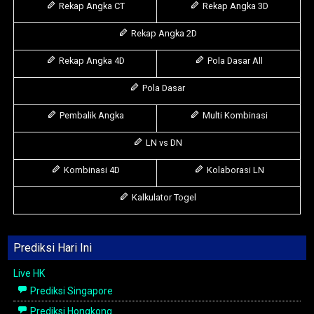
Rekap Angka CT
Rekap Angka 3D
Rekap Angka 2D
Rekap Angka 4D
Pola Dasar All
Pola Dasar
Pembalik Angka
Multi Kombinasi
LN vs DN
Kombinasi 4D
Kolaborasi LN
Kalkulator Togel
Prediksi Hari Ini
Live HK
Prediksi Singapore
Prediksi Hongkong