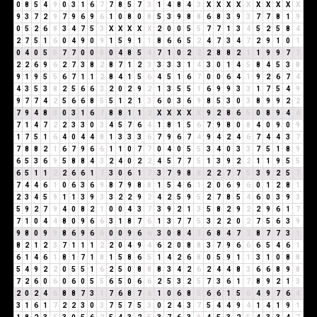
0
8
5
4
9
0
3
1
6
7
7
8
5
7
3
1
4
8
4
3
X
X
X
X
X
X
X
X
X
X
9
3
7
2
9
7
9
6
9
6
1
0
8
0
8
5
3
9
8
8
6
8
3
9
3
7
7
8
1
9
0
5
2
6
8
3
4
7
5
3
X
X
X
X
X
2
0
0
5
5
7
7
1
3
4
5
2
5
8
4
2
7
5
1
6
0
4
9
0
9
1
5
9
1
1
8
6
6
5
2
4
7
3
4
7
2
9
1
0
1
0
4
0
5
5
7
7
0
0
0
0
4
8
5
4
7
1
0
2
2
2
8
8
2
1
1
9
9
7
7
2
2
6
9
6
2
7
3
8
2
8
7
1
2
3
3
3
3
1
4
3
0
1
4
5
8
4
5
3
8
9
1
9
5
5
6
7
1
1
2
8
4
1
5
6
4
5
1
6
7
0
0
6
4
1
9
2
6
7
4
4
3
5
3
8
2
5
6
6
3
2
0
2
9
2
1
3
5
5
1
6
9
9
3
3
1
7
5
4
9
9
7
7
4
2
5
6
6
8
5
5
1
2
1
3
6
0
3
6
9
8
5
3
0
3
8
9
9
2
2
7
9
4
8
3
0
3
1
6
7
8
8
1
1
2
X
X
X
X
X
9
2
8
6
5
0
8
9
4
4
7
1
4
7
2
2
3
3
0
3
4
5
7
6
4
1
8
1
5
6
7
9
8
0
8
4
0
9
0
9
1
7
5
1
6
4
0
4
4
8
1
3
3
3
6
7
9
6
7
4
9
4
2
4
6
7
4
4
3
7
7
8
8
2
1
6
7
9
6
6
1
1
0
7
7
0
4
0
5
5
3
4
0
3
3
7
5
1
8
9
6
5
3
6
9
5
8
8
4
3
2
4
0
2
2
4
5
7
7
5
1
3
9
2
2
1
1
9
5
5
6
5
1
1
2
2
6
6
1
7
3
0
6
1
7
3
7
9
8
8
2
2
7
7
5
3
9
2
5
7
7
4
4
6
1
0
6
3
6
9
8
7
9
8
8
1
5
4
6
1
2
0
6
9
6
0
1
2
8
1
2
3
4
5
9
1
1
3
9
3
3
2
2
9
2
4
2
5
9
5
2
7
8
5
4
6
0
3
9
3
5
9
2
7
9
4
0
8
2
1
0
0
4
3
7
3
9
2
1
3
5
8
2
9
2
2
9
6
1
7
7
1
0
4
4
8
0
9
6
6
3
1
8
7
6
1
3
7
7
5
3
2
2
0
2
7
5
6
3
9
9
8
0
9
9
8
6
9
6
6
0
0
9
6
6
3
0
8
4
3
6
8
4
7
2
8
7
7
3
1
8
2
1
2
3
7
1
1
1
2
2
0
4
9
4
6
2
0
8
8
3
7
9
6
6
6
5
4
6
1
6
1
4
6
1
8
1
7
1
8
1
5
8
6
5
1
4
2
6
8
0
5
9
1
1
3
1
0
8
8
5
4
9
2
2
0
5
5
1
6
2
5
0
8
8
8
3
4
2
6
2
4
4
8
3
6
6
8
9
8
7
2
6
0
6
0
6
0
5
5
6
5
0
6
6
2
5
3
2
5
7
3
6
1
7
8
9
2
1
3
2
0
2
4
6
8
8
7
3
1
7
6
8
7
6
1
0
6
8
5
6
6
1
5
6
4
9
7
6
4
3
1
6
1
7
2
2
3
0
3
7
5
7
5
3
0
2
4
3
7
5
4
4
9
4
1
4
1
9
1