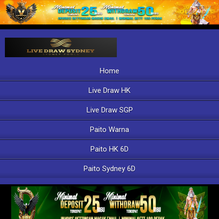
Home
Live Draw HK
Live Draw SGP
Paito Warna
Paito HK 6D
Paito Sydney 6D