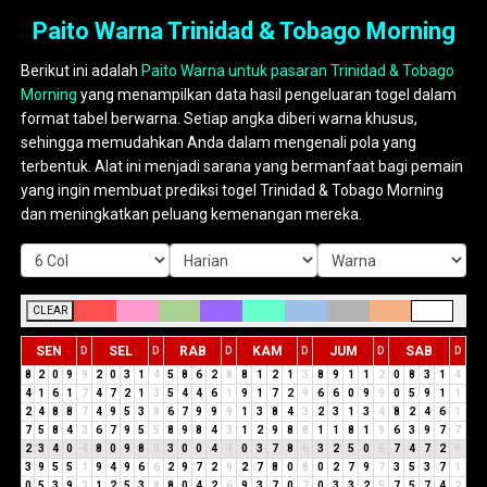
Paito Warna Trinidad & Tobago Morning
Berikut ini adalah
Paito Warna untuk pasaran Trinidad & Tobago
Morning
yang menampilkan data hasil pengeluaran togel dalam
format tabel berwarna. Setiap angka diberi warna khusus,
sehingga memudahkan Anda dalam mengenali pola yang
terbentuk. Alat ini menjadi sarana yang bermanfaat bagi pemain
yang ingin membuat prediksi togel Trinidad & Tobago Morning
dan meningkatkan peluang kemenangan mereka.
CLEAR
SEN
SEL
RAB
KAM
JUM
SAB
D
D
D
D
D
D
8
2
0
9
9
2
0
3
1
4
5
8
6
2
8
8
1
2
1
3
8
9
1
1
2
0
8
3
1
4
4
1
6
1
7
4
7
2
1
3
5
4
4
6
1
9
1
7
2
9
6
6
0
9
9
0
5
9
1
1
2
4
8
8
7
4
9
5
3
8
6
7
9
9
9
1
3
8
4
3
2
3
1
3
4
8
2
4
6
1
7
5
8
4
3
6
7
9
5
5
8
9
8
4
3
1
2
9
8
8
1
1
8
1
9
6
3
9
7
7
2
3
4
0
4
8
0
9
8
8
3
0
0
4
4
0
3
7
8
6
3
2
5
0
5
7
4
7
2
9
3
9
5
5
1
9
4
9
6
6
2
9
7
2
9
2
7
8
0
8
0
2
7
9
7
3
5
3
7
1
0
5
3
9
3
1
2
5
3
8
8
0
4
2
6
9
3
7
0
7
0
3
3
2
5
7
5
7
4
2