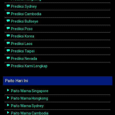
Prediksi Sydney
Prediksi Cambodia
Prediksi Bullseye
Prediksi Pcso
Prediksi Korea
Prediksi Laos
Prediksi Taipei
Prediksi Nevada
Prediksi Kami Lengkap
Paito Hari Ini
Paito Warna Singapore
Paito Warna Hongkong
Paito Warna Sydney
Paito Warna Cambodia