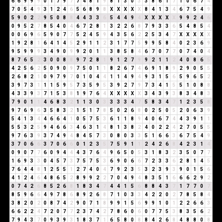
6
6
9
9
9
0
1
7
9
7
7
4
8
1
9
8
1
3
0
3
3
8
6
1
7
1
0
6
7
4
7
0
5
4
9
3
1
2
4
6
5
6
8
9
8
X
X
X
X
X
8
4
1
3
4
6
7
5
4
9
5
9
0
2
2
9
5
0
8
8
4
4
3
3
6
5
4
4
9
4
X
X
X
X
X
9
9
2
4
6
0
9
5
2
7
8
5
4
0
4
6
7
2
8
1
3
2
2
6
8
7
9
3
3
6
5
4
8
5
4
0
0
6
9
6
5
9
0
7
7
5
2
4
5
9
4
3
5
6
2
2
5
3
4
7
X
X
X
X
X
1
9
2
8
1
6
4
1
4
5
2
9
1
1
2
3
1
7
7
5
9
9
5
8
4
0
2
3
6
9
9
5
9
9
9
3
4
9
0
9
9
2
0
1
1
3
8
5
8
4
6
7
0
7
7
0
7
4
0
4
8
7
6
5
2
3
0
0
8
8
9
7
2
8
1
9
1
2
7
9
9
2
1
1
2
4
0
8
6
5
4
2
5
6
2
5
0
9
0
9
7
5
0
1
1
8
2
6
7
4
6
9
1
8
9
2
9
0
5
5
2
6
8
2
1
0
9
7
9
7
0
1
0
4
4
1
1
4
9
4
9
3
1
5
6
5
9
6
5
2
3
9
7
3
1
1
1
5
9
5
7
3
5
9
5
3
9
2
7
9
7
3
4
1
5
5
1
0
8
8
4
3
3
9
3
7
1
5
3
8
1
9
7
6
4
X
X
X
X
X
3
4
3
9
3
8
3
4
8
3
7
9
0
1
1
4
6
8
3
2
1
1
3
0
3
3
3
3
4
7
5
8
3
4
7
1
2
3
5
8
9
7
6
9
6
3
5
8
3
2
1
5
1
7
8
5
0
2
6
8
0
2
5
0
5
2
0
6
3
9
5
4
1
3
4
4
6
6
4
1
0
5
7
5
3
6
1
1
8
9
4
0
6
7
4
4
3
9
1
1
5
5
3
2
5
9
4
6
6
3
4
6
3
1
4
8
1
3
8
2
4
0
2
2
4
2
7
0
5
5
9
7
6
3
9
3
7
4
9
4
8
4
5
7
3
0
8
0
3
3
5
1
6
6
3
6
7
5
4
9
3
7
0
6
6
3
7
0
6
6
0
1
2
3
5
7
5
9
1
1
2
4
2
6
8
4
2
3
1
4
0
9
0
7
7
6
0
9
4
4
4
3
7
6
4
9
6
5
0
5
3
1
8
3
2
3
5
0
7
7
1
6
9
3
3
0
4
5
7
3
7
5
7
5
3
6
9
0
6
6
7
2
3
3
6
2
8
1
4
5
7
6
4
4
8
1
2
5
5
1
2
7
4
0
4
7
9
2
3
5
3
2
3
9
3
9
0
1
5
6
4
1
2
4
6
4
8
6
5
2
8
9
9
2
2
7
0
4
9
4
8
3
5
1
6
6
6
2
9
2
0
7
4
2
6
8
5
2
6
8
1
8
3
4
7
4
4
1
5
6
8
8
4
3
7
1
7
7
0
7
8
5
9
6
6
4
9
7
8
6
8
9
2
6
8
7
1
0
3
3
4
2
2
0
2
7
8
5
8
4
3
8
2
0
2
0
8
7
4
2
9
0
7
1
8
9
9
1
5
6
9
9
1
0
1
2
2
6
6
3
6
6
2
2
4
7
2
0
7
7
2
3
7
4
2
7
8
6
0
6
0
7
7
5
3
8
3
5
6
2
7
9
4
3
7
0
9
3
9
3
1
8
3
7
1
6
5
8
0
8
8
4
2
6
8
4
8
8
0
8