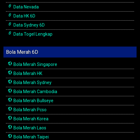
Data Nevada
Data HK 6D
Data Sydney 6D
Data Togel Lengkap
Bola Merah 6D
Bola Merah Singapore
Bola Merah HK
Bola Merah Sydney
Bola Merah Cambodia
Bola Merah Bullseye
Bola Merah Pcso
Bola Merah Korea
Bola Merah Laos
Bola Merah Taipei