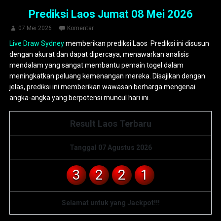
Prediksi Laos Jumat 08 Mei 2026
07 Mei 2026
Komentar
Live Draw Sydney
memberikan prediksi Laos Prediksi ini disusun
dengan akurat dan dapat dipercaya, menawarkan analisis
mendalam yang sangat membantu pemain togel dalam
meningkatkan peluang kemenangan mereka. Disajikan dengan
jelas, prediksi ini memberikan wawasan berharga mengenai
angka-angka yang berpotensi muncul hari ini.
Result Laos Terbaru
Tanggal 07 Agustus 2026
3
2
2
1
Selamat untuk yang Jackpot!!!