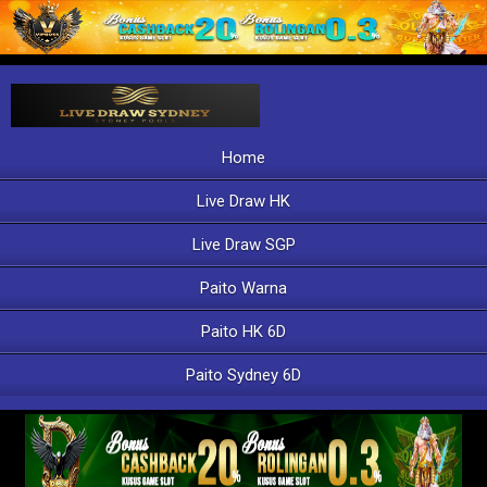
Home
Live Draw HK
Live Draw SGP
Paito Warna
Paito HK 6D
Paito Sydney 6D