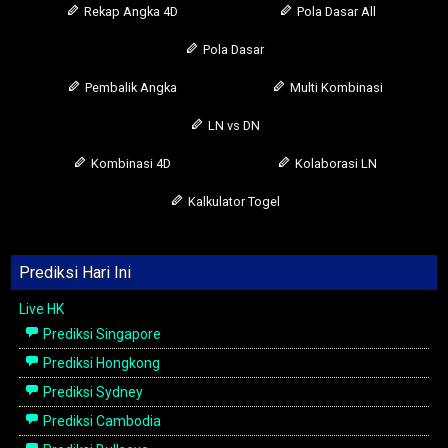
Rekap Angka 4D
Pola Dasar All
Pola Dasar
Pembalik Angka
Multi Kombinasi
LN vs DN
Kombinasi 4D
Kolaborasi LN
Kalkulator Togel
Prediksi Hari Ini
Live HK
Prediksi Singapore
Prediksi Hongkong
Prediksi Sydney
Prediksi Cambodia