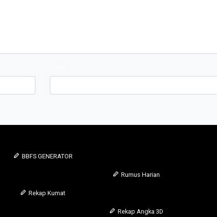
Email
BBFS GENERATOR
Rumus Harian
Rekap Kumat
Rekap Angka 3D