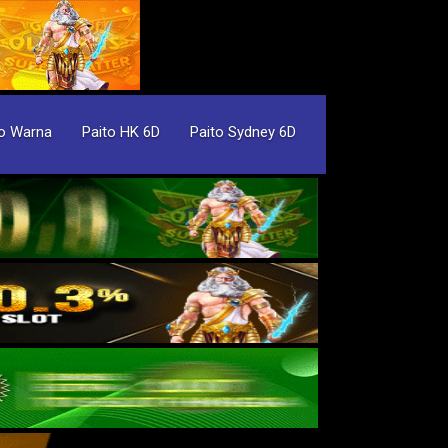
to Warna
Paito HK 6D
Paito Sydney 6D