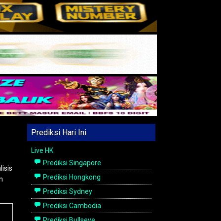
Prediksi Hari Ini
Live HK
Prediksi Singapore
isis
Prediksi Hongkong
n
Prediksi Sydney
Prediksi Cambodia
Prediksi Bullseye