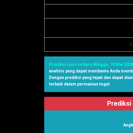
S
Prediksi Laos terbaru Minggu, 10 Mei 202
analisis yang dapat membantu Anda memb
Dengan prediksi yang tepat dan dapat dia
terbaik dalam permainan togel.
Prediksi
Angk