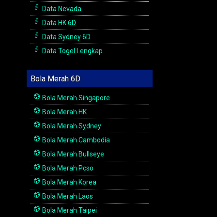
Data Nevada
Data HK 6D
Data Sydney 6D
Data Togel Lengkap
Bola Merah 6D
Bola Merah Singapore
Bola Merah HK
Bola Merah Sydney
Bola Merah Cambodia
Bola Merah Bullseye
Bola Merah Pcso
Bola Merah Korea
Bola Merah Laos
Bola Merah Taipei