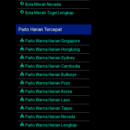
Bola Merah Nevada
Bola Merah Togel Lengkap
Paito Harian Tercepat
Paito Warna Harian Singapore
Paito Warna Harian Hongkong
Paito Warna Harian Sydney
Paito Warna Harian Cambodia
Paito Warna Harian Bullseye
Paito Warna Harian Pcso
Paito Warna Harian Korea
Paito Warna Harian Laos
Paito Warna Harian Taipei
Paito Warna Harian Nevada
Paito Warna Harian Lengkap