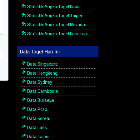
Statistik Angka Togel Laos
Statistik Angka Togel Taipei
Statistik Angka Togel Nevada
Statistik Angka Togel Lengkap
Data Togel Hari Ini
Data Singapore
Data Hongkong
Data Sydney
Data Cambodia
Data Bullseye
Data Pcso
Data Korea
Data Laos
Data Taipei