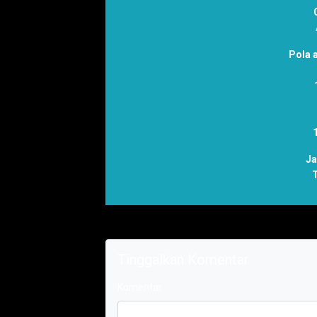
Pola 
Ja
T
Tinggalkan Komentar
Komentar