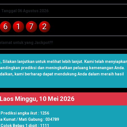
Tanggal 06 Agustus 2026
6
1
7
2
elamat untuk yang Jackpot!!!
6
,
Silakan lanjutkan untuk melihat lebih lanjut. Kami telah menyiapka
andingkan prediksi dan meningkatkan peluang kemenangan Anda.
ndalkan, kami berharap dapat mendukung Anda dalam meraih hasil
 Laos Minggu, 10 Mei 2026
Prediksi angka ikut :
1256
a Kumat / Mati Gabung :
034789
Colok Bebas 1 digit :
1111