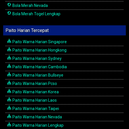
Bola Merah Nevada
Bola Merah Togel Lengkap
Paito Harian Tercepat
Paito Warna Harian Singapore
Paito Warna Harian Hongkong
Paito Warna Harian Sydney
Paito Warna Harian Cambodia
Paito Warna Harian Bullseye
Paito Warna Harian Pcso
Paito Warna Harian Korea
Paito Warna Harian Laos
Paito Warna Harian Taipei
Paito Warna Harian Nevada
Paito Warna Harian Lengkap