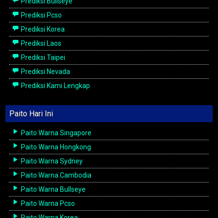
Prediksi Bullseye
Prediksi Pcso
Prediksi Korea
Prediksi Laos
Prediksi Taipei
Prediksi Nevada
Prediksi Kami Lengkap
Paito Hari Ini
Paito Warna Singapore
Paito Warna Hongkong
Paito Warna Sydney
Paito Warna Cambodia
Paito Warna Bullseye
Paito Warna Pcso
Paito Warna Korea