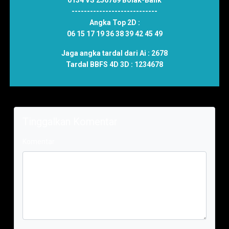
0134
VS
256789 Bolak-Balik
----------------------------
Angka Top 2D :
06 15 17 19 36 38 39 42 45 49
Jaga angka tardal dari Ai :
2678
Tardal BBFS 4D 3D :
1234678
Tinggalkan Komentar
Komentar