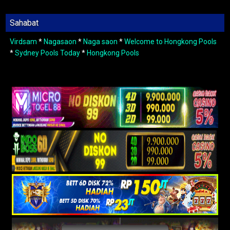
Sahabat
Virdsam
*
Nagasaon
*
Naga saon
*
Welcome to Hongkong Pools
*
Sydney Pools Today
*
Hongkong Pools