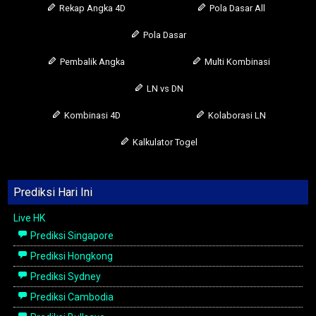
Rekap Angka 4D
Pola Dasar All
Pola Dasar
Pembalik Angka
Multi Kombinasi
LN vs DN
Kombinasi 4D
Kolaborasi LN
Kalkulator Togel
Prediksi Hari Ini
Live HK
Prediksi Singapore
Prediksi Hongkong
Prediksi Sydney
Prediksi Cambodia