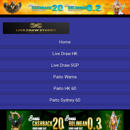
Home
Live Draw HK
Live Draw SGP
Paito Warna
Paito HK 6D
Paito Sydney 6D