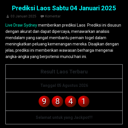
Prediksi Laos Sabtu 04 Januari 2025
03 Januari 2025
Komentar
Live Draw Sydney
memberikan prediksi Laos Prediksi ini disusun
dengan akurat dan dapat dipercaya, menawarkan analisis
mendalam yang sangat membantu pemain togel dalam
meningkatkan peluang kemenangan mereka. Disajikan dengan
jelas, prediksi ini memberikan wawasan berharga mengenai
angka-angka yang berpotensi muncul hari ini.
Result Laos Terbaru
Tanggal 05 Agustus 2026
9
8
4
1
Selamat untuk yang Jackpot!!!