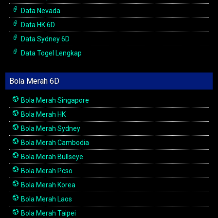
Data Nevada
Data HK 6D
Data Sydney 6D
Data Togel Lengkap
Bola Merah 6D
Bola Merah Singapore
Bola Merah HK
Bola Merah Sydney
Bola Merah Cambodia
Bola Merah Bullseye
Bola Merah Pcso
Bola Merah Korea
Bola Merah Laos
Bola Merah Taipei