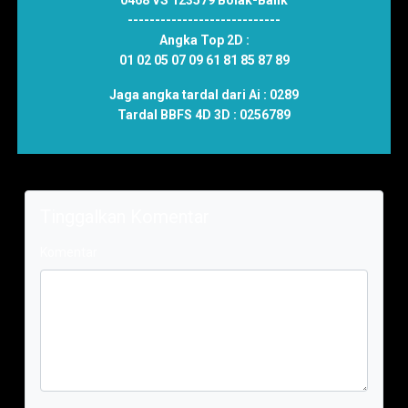
0468
VS
123579 Bolak-Balik
----------------------------
Angka Top 2D :
01 02 05 07 09 61 81 85 87 89
Jaga angka tardal dari Ai :
0289
Tardal BBFS 4D 3D :
0256789
Tinggalkan Komentar
Komentar