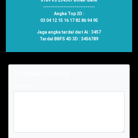
0189
VS
234567 Bolak-Balik
----------------------------
Angka Top 2D :
03 04 12 15 16 17 82 86 94 95
Jaga angka tardal dari Ai :
3457
Tardal BBFS 4D 3D :
3456789
Tinggalkan Komentar
Komentar