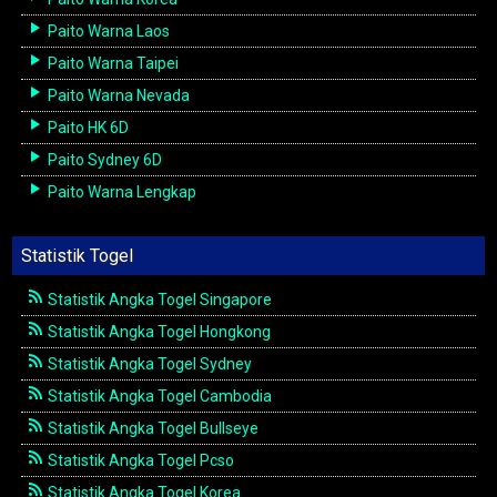
Paito Warna Laos
Paito Warna Taipei
Paito Warna Nevada
Paito HK 6D
Paito Sydney 6D
Paito Warna Lengkap
Statistik Togel
Statistik Angka Togel Singapore
Statistik Angka Togel Hongkong
Statistik Angka Togel Sydney
Statistik Angka Togel Cambodia
Statistik Angka Togel Bullseye
Statistik Angka Togel Pcso
Statistik Angka Togel Korea