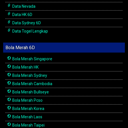
Data Nevada
Data HK 6D
Data Sydney 6D
Data Togel Lengkap
Bola Merah 6D
Bola Merah Singapore
Bola Merah HK
Bola Merah Sydney
Bola Merah Cambodia
Bola Merah Bullseye
Bola Merah Pcso
Bola Merah Korea
Bola Merah Laos
Bola Merah Taipei