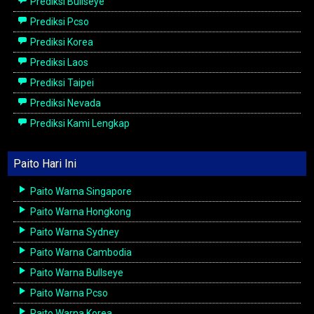
Prediksi Bullseye
Prediksi Pcso
Prediksi Korea
Prediksi Laos
Prediksi Taipei
Prediksi Nevada
Prediksi Kami Lengkap
Paito Hari Ini
Paito Warna Singapore
Paito Warna Hongkong
Paito Warna Sydney
Paito Warna Cambodia
Paito Warna Bullseye
Paito Warna Pcso
Paito Warna Korea