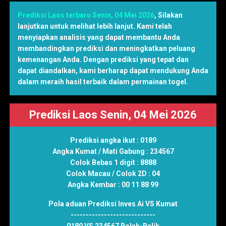
Prediksi Laos terbaru Senin, 04 Mei 2026
,
Silakan
lanjutkan untuk melihat lebih lanjut. Kami telah
menyiapkan analisis yang dapat membantu Anda
membandingkan prediksi dan meningkatkan peluang
kemenangan Anda. Dengan prediksi yang tepat dan
dapat diandalkan, kami berharap dapat mendukung Anda
dalam meraih hasil terbaik dalam permainan togel.
Prediksi Laos Senin, 04 Mei 2026
Prediksi angka ikut :
0189
Angka Kumat / Mati Gabung :
234567
Colok Bebas 1 digit :
8888
Colok Macau / Colok 2D :
04
Angka Kembar :
00 11 88 99
Pola aduan Prediksi Inves Ai VS Kumat
----------------------------