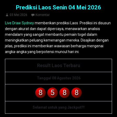
Prediksi Laos Senin 04 Mei 2026
03 Mei 2026
Komentar
Live Draw Sydney
memberikan prediksi Laos Prediksi ini disusun
dengan akurat dan dapat dipercaya, menawarkan analisis
mendalam yang sangat membantu pemain togel dalam
meningkatkan peluang kemenangan mereka. Disajikan dengan
jelas, prediksi ini memberikan wawasan berharga mengenai
angka-angka yang berpotensi muncul hari ini.
Result Laos Terbaru
Tanggal 08 Agustus 2026
8
5
8
8
Selamat untuk yang Jackpot!!!