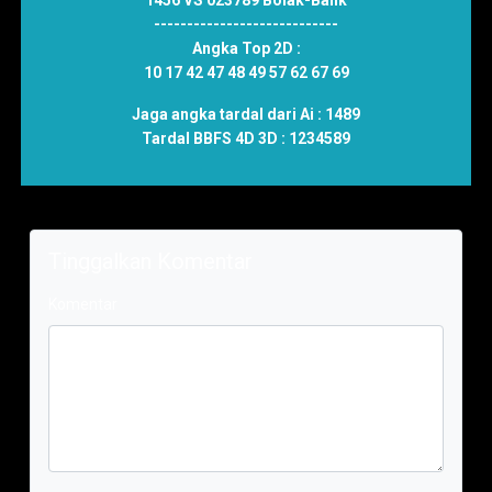
1456
VS
023789 Bolak-Balik
----------------------------
Angka Top 2D :
10 17 42 47 48 49 57 62 67 69
Jaga angka tardal dari Ai :
1489
Tardal BBFS 4D 3D :
1234589
Tinggalkan Komentar
Komentar