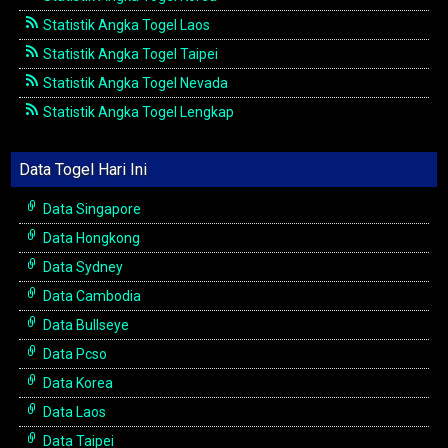
Statistik Angka Togel Laos
Statistik Angka Togel Taipei
Statistik Angka Togel Nevada
Statistik Angka Togel Lengkap
Data Togel Hari Ini
Data Singapore
Data Hongkong
Data Sydney
Data Cambodia
Data Bullseye
Data Pcso
Data Korea
Data Laos
Data Taipei