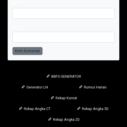
Nama
Email
Kirim Komentar
BBFS GENERATOR
Generator LN
Rumus Harian
Rekap Kumat
Rekap Angka CT
Rekap Angka 3D
Rekap Angka 2D