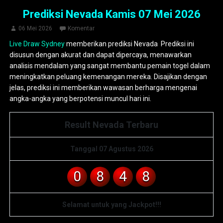
Prediksi Nevada Kamis 07 Mei 2026
06 Mei 2026
Komentar
Live Draw Sydney
memberikan prediksi Nevada Prediksi ini
disusun dengan akurat dan dapat dipercaya, menawarkan
analisis mendalam yang sangat membantu pemain togel dalam
meningkatkan peluang kemenangan mereka. Disajikan dengan
jelas, prediksi ini memberikan wawasan berharga mengenai
angka-angka yang berpotensi muncul hari ini.
Result Nevada Terbaru
Tanggal 07 Agustus 2026
0
8
4
8
Selamat untuk yang Jackpot!!!