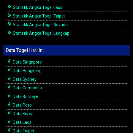
Statistik Angka Togel Laos
Statistik Angka Togel Taipei
Statistik Angka Togel Nevada
Statistik Angka Togel Lengkap
Data Togel Hari Ini
Data Singapore
Data Hongkong
Data Sydney
Data Cambodia
Data Bullseye
Data Pcso
Data Korea
Data Laos
Data Taipei