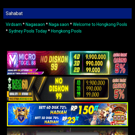
Sahabat
Virdsam
*
Nagasaon
*
Naga saon
*
Welcome to Hongkong Pools
*
Sydney Pools Today
*
Hongkong Pools