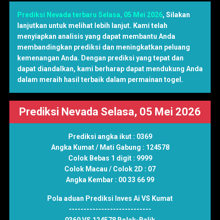
Prediksi Nevada terbaru Selasa, 05 Mei 2026
,
Silakan
lanjutkan untuk melihat lebih lanjut. Kami telah
menyiapkan analisis yang dapat membantu Anda
membandingkan prediksi dan meningkatkan peluang
kemenangan Anda. Dengan prediksi yang tepat dan
dapat diandalkan, kami berharap dapat mendukung Anda
dalam meraih hasil terbaik dalam permainan togel.
Prediksi Nevada Selasa, 05 Mei 2026
Prediksi angka ikut :
0369
Angka Kumat / Mati Gabung :
124578
Colok Bebas 1 digit :
9999
Colok Macau / Colok 2D :
07
Angka Kembar :
00 33 66 99
Pola aduan Prediksi Inves Ai VS Kumat
----------------------------