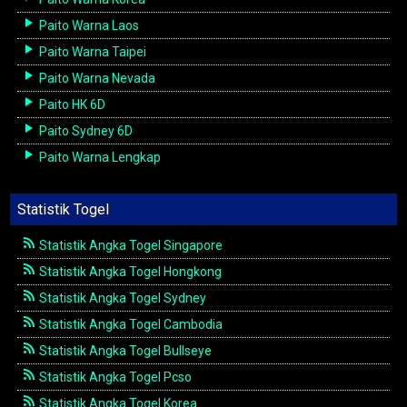
Paito Warna Laos
Paito Warna Taipei
Paito Warna Nevada
Paito HK 6D
Paito Sydney 6D
Paito Warna Lengkap
Statistik Togel
Statistik Angka Togel Singapore
Statistik Angka Togel Hongkong
Statistik Angka Togel Sydney
Statistik Angka Togel Cambodia
Statistik Angka Togel Bullseye
Statistik Angka Togel Pcso
Statistik Angka Togel Korea