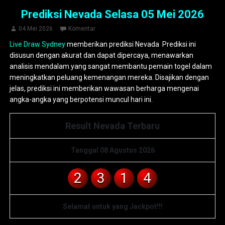
Prediksi Nevada Selasa 05 Mei 2026
04 Mei 2026
Komentar
Live Draw Sydney
memberikan prediksi Nevada Prediksi ini
disusun dengan akurat dan dapat dipercaya, menawarkan
analisis mendalam yang sangat membantu pemain togel dalam
meningkatkan peluang kemenangan mereka. Disajikan dengan
jelas, prediksi ini memberikan wawasan berharga mengenai
angka-angka yang berpotensi muncul hari ini.
Result Nevada Terbaru
Tanggal 08 Agustus 2026
2
3
1
4
Selamat untuk yang Jackpot!!!