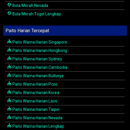
Bola Merah Nevada
Bola Merah Togel Lengkap
Paito Harian Tercepat
Paito Warna Harian Singapore
Paito Warna Harian Hongkong
Paito Warna Harian Sydney
Paito Warna Harian Cambodia
Paito Warna Harian Bullseye
Paito Warna Harian Pcso
Paito Warna Harian Korea
Paito Warna Harian Laos
Paito Warna Harian Taipei
Paito Warna Harian Nevada
Paito Warna Harian Lengkap