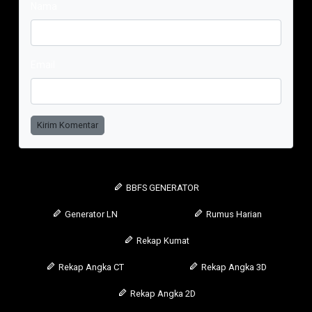
Nama
Email
Kirim Komentar
BBFS GENERATOR
Generator LN
Rumus Harian
Rekap Kumat
Rekap Angka CT
Rekap Angka 3D
Rekap Angka 2D