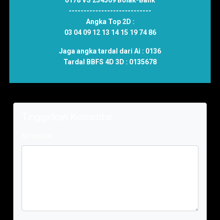
0178
VS
234569 Bolak-Balik
----------------------------
Angka Top 2D :
03 04 09 12 13 14 15 19 74 86
Jaga angka tardal dari Ai :
0136
Tardal BBFS 4D 3D :
0135678
Tinggalkan Komentar
Komentar