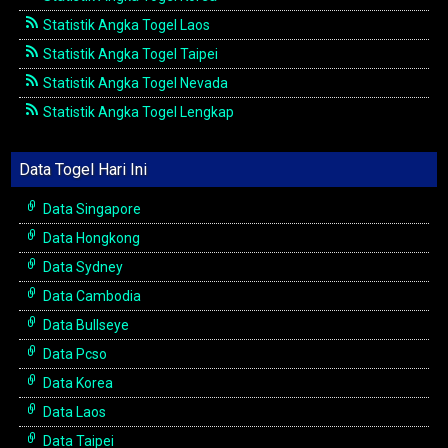
Statistik Angka Togel Laos
Statistik Angka Togel Taipei
Statistik Angka Togel Nevada
Statistik Angka Togel Lengkap
Data Togel Hari Ini
Data Singapore
Data Hongkong
Data Sydney
Data Cambodia
Data Bullseye
Data Pcso
Data Korea
Data Laos
Data Taipei