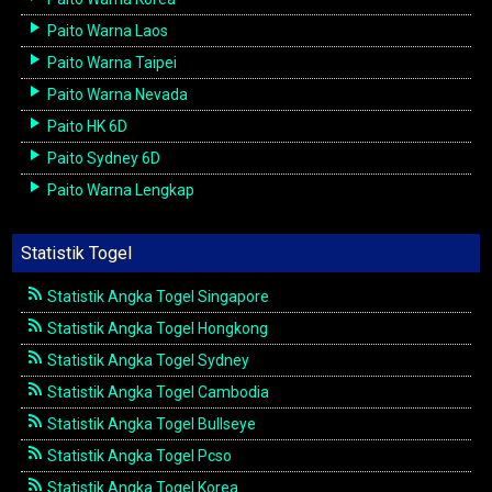
Paito Warna Laos
Paito Warna Taipei
Paito Warna Nevada
Paito HK 6D
Paito Sydney 6D
Paito Warna Lengkap
Statistik Togel
Statistik Angka Togel Singapore
Statistik Angka Togel Hongkong
Statistik Angka Togel Sydney
Statistik Angka Togel Cambodia
Statistik Angka Togel Bullseye
Statistik Angka Togel Pcso
Statistik Angka Togel Korea