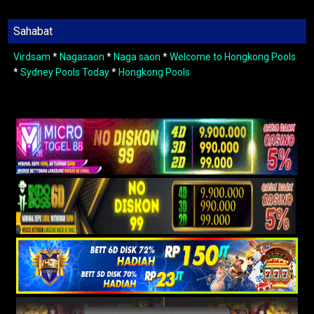
Sahabat
Virdsam
*
Nagasaon
*
Naga saon
*
Welcome to Hongkong Pools
*
Sydney Pools Today
*
Hongkong Pools