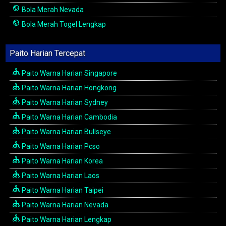
Bola Merah Nevada
Bola Merah Togel Lengkap
Paito Harian Tercepat
Paito Warna Harian Singapore
Paito Warna Harian Hongkong
Paito Warna Harian Sydney
Paito Warna Harian Cambodia
Paito Warna Harian Bullseye
Paito Warna Harian Pcso
Paito Warna Harian Korea
Paito Warna Harian Laos
Paito Warna Harian Taipei
Paito Warna Harian Nevada
Paito Warna Harian Lengkap