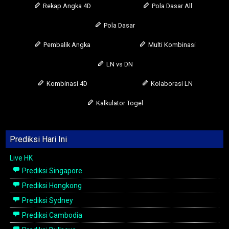
Rekap Angka 4D
Pola Dasar All
Pola Dasar
Pembalik Angka
Multi Kombinasi
LN vs DN
Kombinasi 4D
Kolaborasi LN
Kalkulator Togel
Prediksi Hari Ini
Live HK
Prediksi Singapore
Prediksi Hongkong
Prediksi Sydney
Prediksi Cambodia