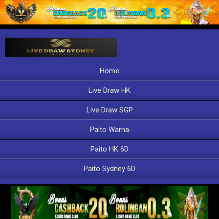
Home
Live Draw HK
Live Draw SGP
Paito Warna
Paito HK 6D
Paito Sydney 6D