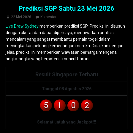
Prediksi SGP Sabtu 23 Mei 2026
22 Mei 2026
Komentar
Live Draw Sydney
memberikan prediksi SGP Prediksi ini disusun
dengan akurat dan dapat dipercaya, menawarkan analisis
mendalam yang sangat membantu pemain togel dalam
meningkatkan peluang kemenangan mereka. Disajikan dengan
jelas, prediksi ini memberikan wawasan berharga mengenai
angka-angka yang berpotensi muncul hari ini.
Result Singapore Terbaru
Tanggal 08 Agustus 2026
5
1
0
2
Selamat untuk yang Jackpot!!!