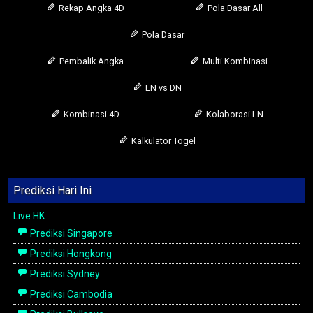
Rekap Angka 4D
Pola Dasar All
Pola Dasar
Pembalik Angka
Multi Kombinasi
LN vs DN
Kombinasi 4D
Kolaborasi LN
Kalkulator Togel
Prediksi Hari Ini
Live HK
Prediksi Singapore
Prediksi Hongkong
Prediksi Sydney
Prediksi Cambodia