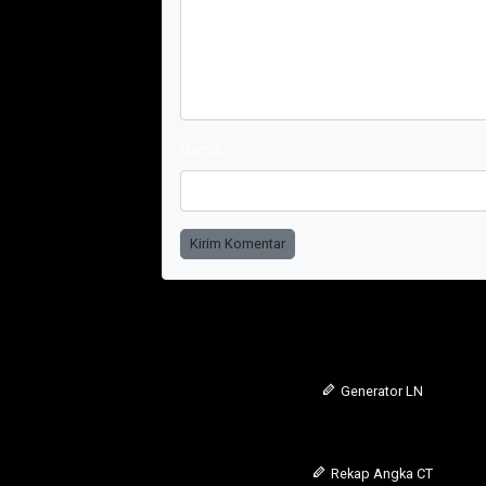
Nama
Kirim Komentar
Generator LN
Rekap Angka CT