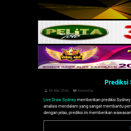
Prediksi
06 Mei 2026
Komentar
Live Draw Sydney
memberikan prediksi Sydney 
analisis mendalam yang sangat membantu pem
dengan jelas, prediksi ini memberikan wawasan