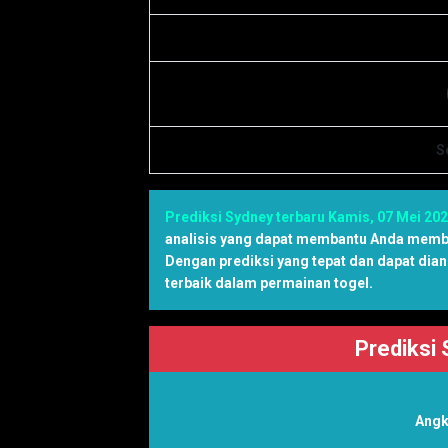
S
Prediksi Sydney terbaru Kamis, 07 Mei 20
analisis yang dapat membantu Anda memb
Dengan prediksi yang tepat dan dapat dia
terbaik dalam permainan togel.
Prediksi
Angk