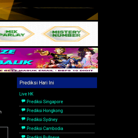
Prediksi Hari Ini
Live HK
Prediksi Singapore
Prediksi Hongkong
n
Prediksi Sydney
Prediksi Cambodia
Prediksi Bullseye