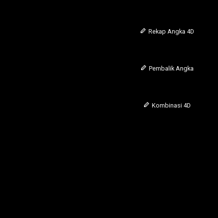
Rekap Angka 4D
Pembalik Angka
Kombinasi 4D