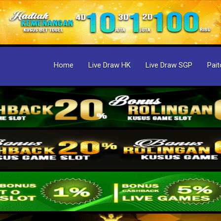
Home
Live Draw HK
Live Draw SGP
Pai