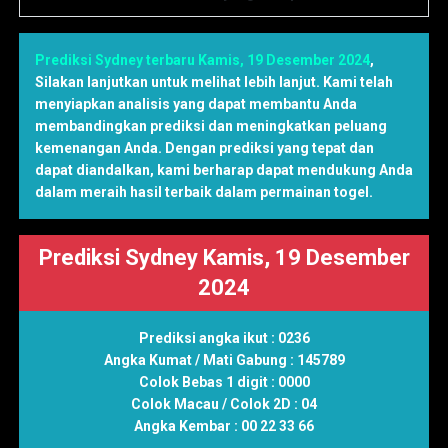
Prediksi Sydney terbaru Kamis, 19 Desember 2024
,
Silakan lanjutkan untuk melihat lebih lanjut. Kami telah
menyiapkan analisis yang dapat membantu Anda
membandingkan prediksi dan meningkatkan peluang
kemenangan Anda. Dengan prediksi yang tepat dan
dapat diandalkan, kami berharap dapat mendukung Anda
dalam meraih hasil terbaik dalam permainan togel.
Prediksi Sydney Kamis, 19 Desember
2024
Prediksi angka ikut :
0236
Angka Kumat / Mati Gabung :
145789
Colok Bebas 1 digit :
0000
Colok Macau / Colok 2D :
04
Angka Kembar :
00 22 33 66