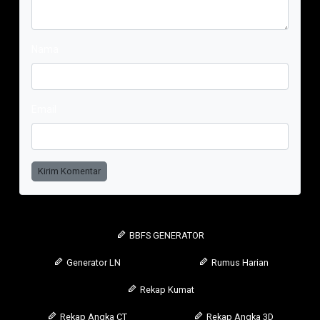
Nama
Email
Kirim Komentar
BBFS GENERATOR
Generator LN
Rumus Harian
Rekap Kumat
Rekap Angka CT
Rekap Angka 3D