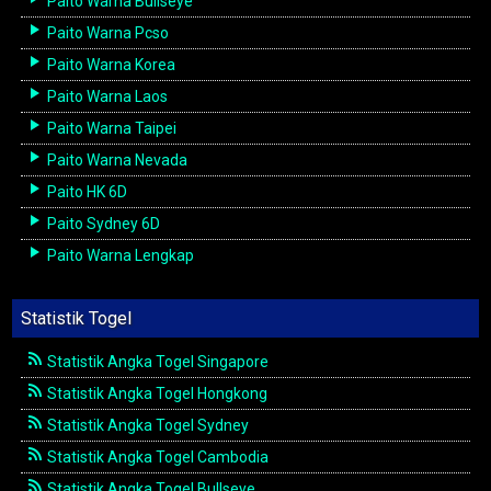
Paito Warna Bullseye
Paito Warna Pcso
Paito Warna Korea
Paito Warna Laos
Paito Warna Taipei
Paito Warna Nevada
Paito HK 6D
Paito Sydney 6D
Paito Warna Lengkap
Statistik Togel
Statistik Angka Togel Singapore
Statistik Angka Togel Hongkong
Statistik Angka Togel Sydney
Statistik Angka Togel Cambodia
Statistik Angka Togel Bullseye