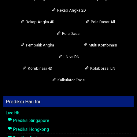
Rekap Angka 2D
Rekap Angka 4D
Pola Dasar All
Pola Dasar
Pembalik Angka
Multi Kombinasi
LN vs DN
Kombinasi 4D
Kolaborasi LN
Kalkulator Togel
Prediksi Hari Ini
Live HK
Prediksi Singapore
Prediksi Hongkong