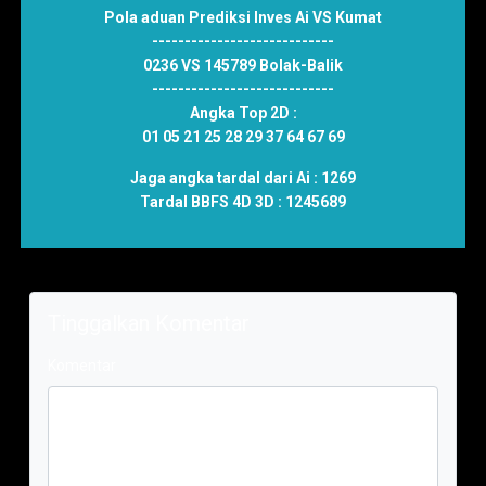
Pola aduan Prediksi Inves Ai VS Kumat
----------------------------
0236
VS
145789 Bolak-Balik
----------------------------
Angka Top 2D :
01 05 21 25 28 29 37 64 67 69
Jaga angka tardal dari Ai :
1269
Tardal BBFS 4D 3D :
1245689
Tinggalkan Komentar
Komentar