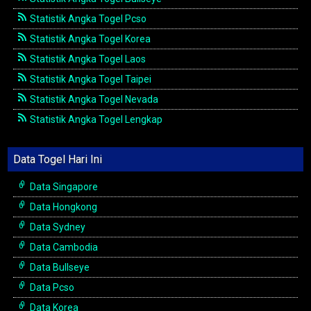
Statistik Angka Togel Pcso
Statistik Angka Togel Korea
Statistik Angka Togel Laos
Statistik Angka Togel Taipei
Statistik Angka Togel Nevada
Statistik Angka Togel Lengkap
Data Togel Hari Ini
Data Singapore
Data Hongkong
Data Sydney
Data Cambodia
Data Bullseye
Data Pcso
Data Korea