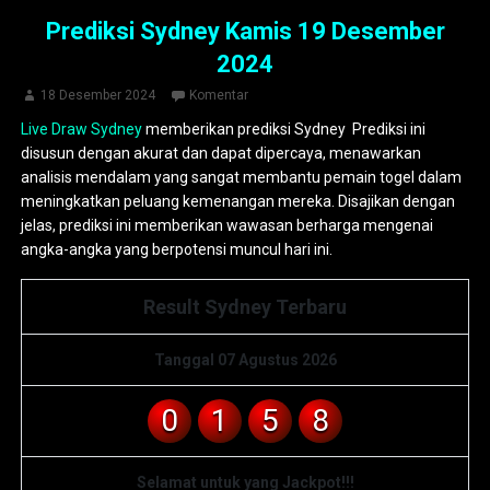
Prediksi Sydney Kamis 19 Desember
2024
18 Desember 2024
Komentar
Live Draw Sydney
memberikan prediksi Sydney Prediksi ini
disusun dengan akurat dan dapat dipercaya, menawarkan
analisis mendalam yang sangat membantu pemain togel dalam
meningkatkan peluang kemenangan mereka. Disajikan dengan
jelas, prediksi ini memberikan wawasan berharga mengenai
angka-angka yang berpotensi muncul hari ini.
Result Sydney Terbaru
Tanggal 07 Agustus 2026
0
1
5
8
Selamat untuk yang Jackpot!!!