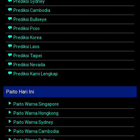
Prediksi Sydney
Prediksi Cambodia
Prediksi Bullseye
Prediksi Pcso
Prediksi Korea
Prediksi Laos
Prediksi Taipei
Prediksi Nevada
Prediksi Kami Lengkap
Paito Hari Ini
Paito Warna Singapore
Paito Warna Hongkong
Paito Warna Sydney
Paito Warna Cambodia