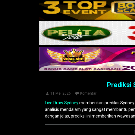
Prediksi
11 Mei 2026
Komentar
Live Draw Sydney
memberikan prediksi Sydney 
analisis mendalam yang sangat membantu pem
dengan jelas, prediksi ini memberikan wawasan