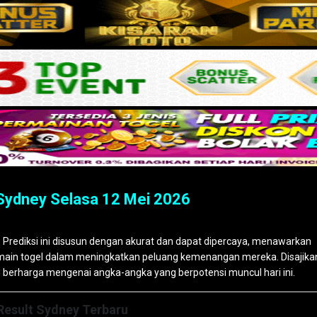
 Sydney Selasa 12 Mei 2026
Prediksi ini disusun dengan akurat dan dapat dipercaya, menawarkan
ain togel dalam meningkatkan peluang kemenangan mereka. Disajika
 berharga mengenai angka-angka yang berpotensi muncul hari ini.
Result Sydney Terbaru