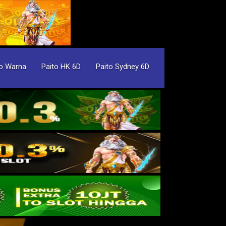
to Warna
Paito HK 6D
Paito Sydney 6D