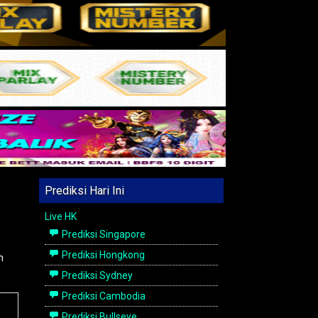
Prediksi Hari Ini
Live HK
Prediksi Singapore
Prediksi Hongkong
n
Prediksi Sydney
Prediksi Cambodia
Prediksi Bullseye