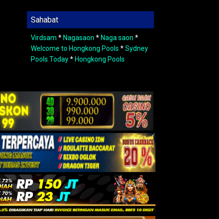
Sahabat
Virdsam
*
Nagasaon
*
Naga saon
*
Welcome to Hongkong Pools
*
Sydney
Pools Today
*
Hongkong Pools