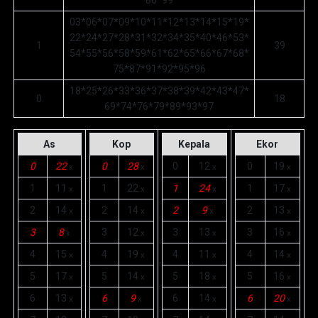
86*99
03*06*07*09*10*11*12*13*14*15*19*
22*24*27*28*31*32*34*35*40*46*53*
1
39
54*55*56*58*59*61*62*65*66*67*68*
75*87*91*92*95*96
18*25*26*33*36*37*38*39*42*43*47*
0
18
69*74*76*79*89*93*97
As
Kop
Kepala
Ekor
0
22
0
28
0
12
0
19
x
x
x
x
1
11
1
22
1
24
1
17
x
x
x
x
2
14
2
14
2
9
2
13
x
x
x
x
3
8
3
12
3
13
3
16
x
x
x
x
4
15
4
19
4
11
4
14
x
x
x
x
5
17
5
14
5
18
5
16
x
x
x
x
6
13
6
9
6
14
6
20
x
x
x
x