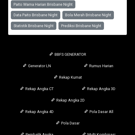
Paito Warna Harian Brisbane Night
Data Paito Brisbane Night
Bola Merah Brisbane Night
Statistik Brisbane Night
Prediksi Brisbane Night
BBFS GENERATOR
Generator LN
Rumus Harian
Rekap Kumat
Rekap Angka CT
Rekap Angka 3D
Rekap Angka 2D
Rekap Angka 4D
Pola Dasar All
Pola Dasar
Pembalik Angka
Multi Kombinasi