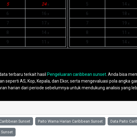
5
24
5
14
x
x
6
16
6
18
x
x
7
17
7
19
x
x
8
14
8
11
x
x
9
11
9
14
x
x
ta terbaru terkait hasil
Pengeluaran caribbean sunset
. Anda bisa memp
seperti AS, Kop, Kepala, dan Ekor, serta mengevaluasi pola angka ganjil
ran harian dari periode sebelumnya untuk mendukung analisis yang le
 Caribbean Sunset
Paito Warna Harian Caribbean Sunset
Data Paito Car
n Sunset