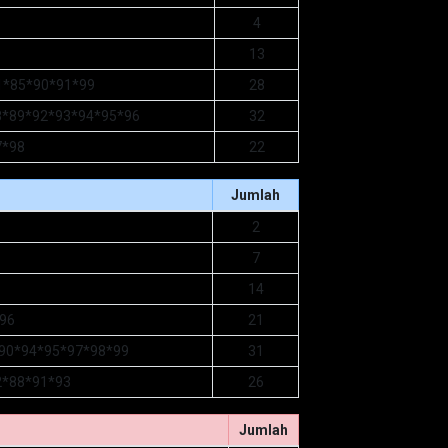
4
13
1*85*90*91*99
28
8*89*92*93*94*95*96
32
7*98
22
Jumlah
2
7
14
96
21
90*94*95*97*98*99
31
2*88*91*93
26
Jumlah