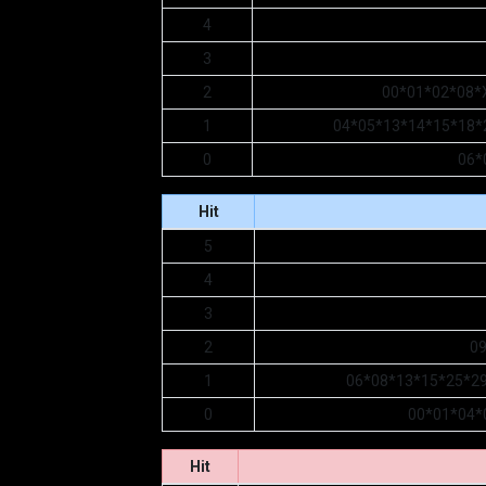
4
3
2
00*01*02*08*
1
04*05*13*14*15*18*
0
06*
Hit
5
4
3
2
09
1
06*08*13*15*25*2
0
00*01*04*
Hit