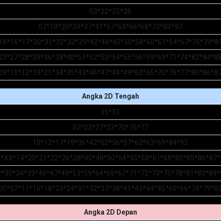
03*22*25*26
07*10*20*24*37*41*57*63*66*68*73*83*97
XX*16*17*30*31*32*33*39*42*44*45*50*58*60*61*64*67*75*79*8
23*27*28*29*36*38*40*51*52*53*54*55*56*59*69*71*74*82*84*8
09*11*12*19*21*34*35*43*46*47*48*49*62*65*70*76*77*80*86*8
Angka 2D Tengah
35*51
02*03*27*33*70*76*77
10*12*17*19*36*42*52*56*57*62*63*69*84*92
*XX*14*20*21*22*26*28*40*48*50*54*55*58*61*68*80*85*86*87*
9*30*34*39*46*47*49*53*59*64*65*67*71*72*73*75*78*81*83*89*
05*07*11*16*18*23*24*31*32*37*38*41*43*44*45*60*66*74*79*8
Angka 2D Depan