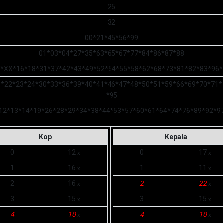
25
32
00*21*45*56*99
01*03*04*27*35*63*65*67*77*84*86*87*88
6*XX*16*18*31*37*42*43*49*52*54*55*58*62*68*73*81*82*83*96*
0*22*23*24*30*33*36*39*40*41*46*47*48*50*51*59*66*69*70*71*
*95
12*13*14*19*26*28*29*34*38*44*53*57*60*61*64*74*76*89*92*9
Kop
Kepala
0
12
0
17
x
x
1
16
1
11
x
x
2
16
2
22
x
x
3
15
3
15
x
x
4
10
4
10
x
x