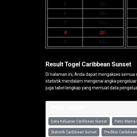
5
15
x
6
15
x
7
11
x
8
20
x
9
13
x
Result Togel Caribbean Sunset
Di halaman ini, Anda dapat mengakses semua da
statistik mendalam mengenai angka pengeluaran 
juga tabel lengkap yang memuat data pengelua
POST TERKAIT
Data Keluaran Caribbean Sunset
Paito Warna
Statistik Caribbean Sunset
Prediksi Caribbea