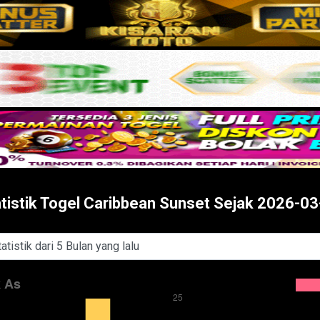
tistik Togel Caribbean Sunset Sejak 2026-0