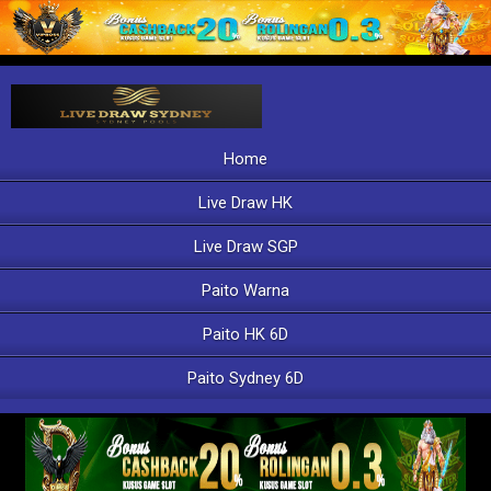
Home
Live Draw HK
Live Draw SGP
Paito Warna
Paito HK 6D
Paito Sydney 6D