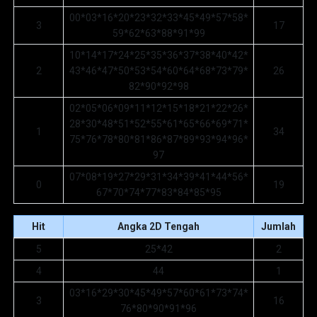
00*03*16*20*23*32*33*45*49*57*58*
3
17
59*62*63*88*91*99
10*14*17*24*25*35*36*37*38*40*42*
2
43*46*47*50*53*54*60*64*68*73*79*
26
82*90*92*98
02*05*06*09*11*12*15*18*21*22*26*
28*30*48*51*52*55*61*65*66*69*71*
1
34
75*76*78*80*81*86*87*89*93*94*96*
97
07*08*19*27*29*31*34*39*41*44*56*
0
19
67*70*74*77*83*84*85*95
Hit
Angka 2D Tengah
Jumlah
5
25*42
2
4
44
1
03*16*29*30*45*49*57*60*61*73*74*
3
16
76*80*90*91*96