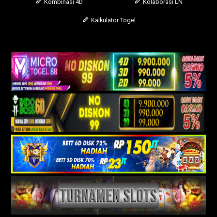
Kombinasi 4D
Kolaborasi LN
Kalkulator Togel