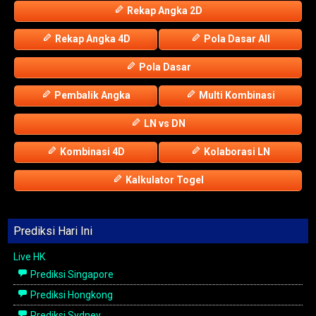
Rekap Angka 2D
Rekap Angka 4D
Pola Dasar All
Pola Dasar
Pembalik Angka
Multi Kombinasi
LN vs DN
Kombinasi 4D
Kolaborasi LN
Kalkulator Togel
Prediksi Hari Ini
Live HK
Prediksi Singapore
Prediksi Hongkong
Prediksi Sydney