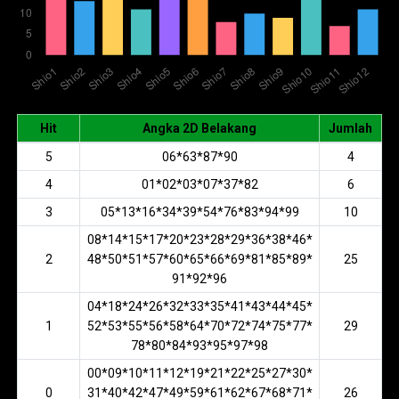
Hit
Angka 2D Belakang
Jumlah
5
06*63*87*90
4
4
01*02*03*07*37*82
6
3
05*13*16*34*39*54*76*83*94*99
10
08*14*15*17*20*23*28*29*36*38*46*
2
48*50*51*57*60*65*66*69*81*85*89*
25
91*92*96
04*18*24*26*32*33*35*41*43*44*45*
1
52*53*55*56*58*64*70*72*74*75*77*
29
78*80*84*93*95*97*98
00*09*10*11*12*19*21*22*25*27*30*
0
31*40*42*47*49*59*61*62*67*68*71*
26