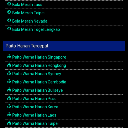
Bola Merah Laos
Bola Merah Taipei
Bola Merah Nevada
Bola Merah Togel Lengkap
Paito Harian Tercepat
Paito Warna Harian Singapore
Paito Warna Harian Hongkong
Paito Warna Harian Sydney
Paito Warna Harian Cambodia
Paito Warna Harian Bullseye
Paito Warna Harian Pcso
Paito Warna Harian Korea
Paito Warna Harian Laos
Paito Warna Harian Taipei