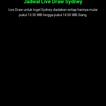
Jadwal Live Draw Sydney
Live Draw untuk togel Sydney diadakan setiap harinya mulai
pukul 13.30 WIB hingga pukul 14.00 WIB Siang.