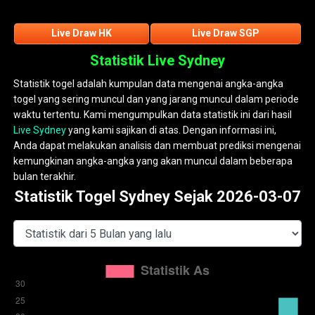
Live Draw HK
Live Draw SGP
Statistik Live Sydney
Statistik togel adalah kumpulan data mengenai angka-angka
togel yang sering muncul dan yang jarang muncul dalam periode
waktu tertentu. Kami mengumpulkan data statistik ini dari hasil
Live Sydney
yang kami sajikan di atas. Dengan informasi ini,
Anda dapat melakukan analisis dan membuat prediksi mengenai
kemungkinan angka-angka yang akan muncul dalam beberapa
bulan terakhir.
Statistik Togel Sydney Sejak 2026-03-07