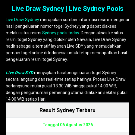
Live Draw Sydney | Live Sydney Pools
Live Draw Sydney
merupakan sumber informasi resmi mengenai
hasil pengeluaran nomor togel Sydney yang dapat diakses
melalui situs resmi
Sydney pools today
. Dengan akses ke situs
resmi togel Sydney yang diblokir oleh Nawala, Live Draw Sydney
hadir sebagai alternatif layanan Live SDY yang memudahkan
pemain togel online di Indonesia untuk tetap mendapatkan hasil
pengeluaran resmi togel Sydney.
Live Draw SYD
menyajikan hasil pengeluaran togel Sydney
secara langsung dan real-time setiap harinya. Proses Live Draw
berlangsung mulai pukul 13.30 WIB hingga pukul 14.00 WIB,
dengan pengumuman pemenang utama dilakukan sekitar pukul
14.00 WIB setiap Hari.
Result Sydney Terbaru
Tanggal 06 Agustus 2026