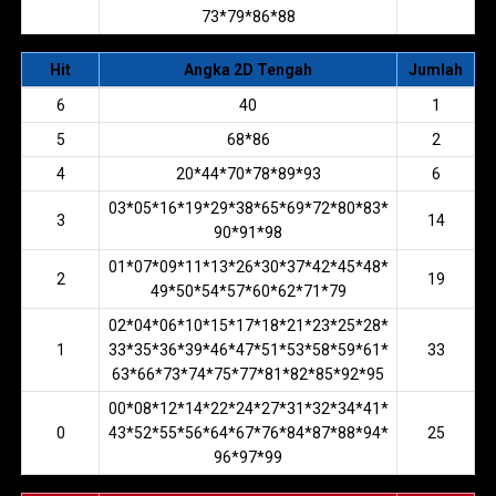
73*79*86*88
Hit
Angka 2D Tengah
Jumlah
6
40
1
5
68*86
2
4
20*44*70*78*89*93
6
03*05*16*19*29*38*65*69*72*80*83*
3
14
90*91*98
01*07*09*11*13*26*30*37*42*45*48*
2
19
49*50*54*57*60*62*71*79
02*04*06*10*15*17*18*21*23*25*28*
1
33*35*36*39*46*47*51*53*58*59*61*
33
63*66*73*74*75*77*81*82*85*92*95
00*08*12*14*22*24*27*31*32*34*41*
0
43*52*55*56*64*67*76*84*87*88*94*
25
96*97*99