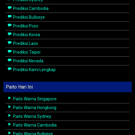
Prediksi Cambodia
Prediksi Bullseye
Prediksi Pcso
Prediksi Korea
Prediksi Laos
Prediksi Taipei
Prediksi Nevada
Prediksi Kami Lengkap
Paito Hari Ini
Paito Warna Singapore
Paito Warna Hongkong
Paito Warna Sydney
Paito Warna Cambodia
Paito Warna Bullseye