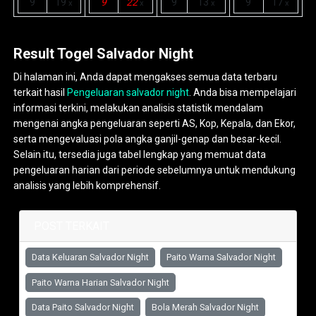
9
19
9
22
9
13
9
17
x
x
x
x
Result Togel Salvador Night
Di halaman ini, Anda dapat mengakses semua data terbaru
terkait hasil
Pengeluaran salvador night
. Anda bisa mempelajari
informasi terkini, melakukan analisis statistik mendalam
mengenai angka pengeluaran seperti AS, Kop, Kepala, dan Ekor,
serta mengevaluasi pola angka ganjil-genap dan besar-kecil.
Selain itu, tersedia juga tabel lengkap yang memuat data
pengeluaran harian dari periode sebelumnya untuk mendukung
analisis yang lebih komprehensif.
POST TERKAIT
Data Keluaran Salvador Night
Paito Warna Salvador Night
Paito Warna Harian Salvador Night
Data Paito Salvador Night
Bola Merah Salvador Night