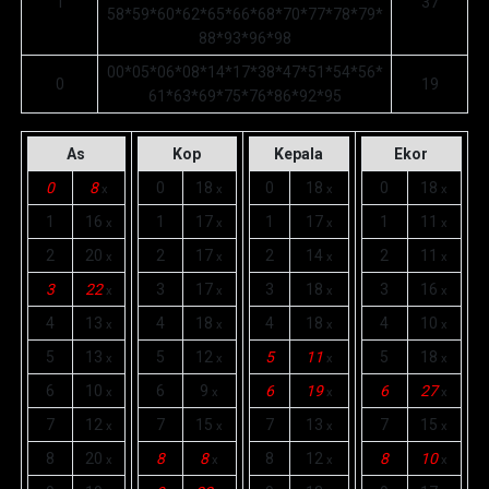
1
37
58*59*60*62*65*66*68*70*77*78*79*
88*93*96*98
00*05*06*08*14*17*38*47*51*54*56*
0
19
61*63*69*75*76*86*92*95
As
Kop
Kepala
Ekor
0
8
0
18
0
18
0
18
x
x
x
x
1
16
1
17
1
17
1
11
x
x
x
x
2
20
2
17
2
14
2
11
x
x
x
x
3
22
3
17
3
18
3
16
x
x
x
x
4
13
4
18
4
18
4
10
x
x
x
x
5
13
5
12
5
11
5
18
x
x
x
x
6
10
6
9
6
19
6
27
x
x
x
x
7
12
7
15
7
13
7
15
x
x
x
x
8
20
8
8
8
12
8
10
x
x
x
x