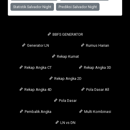
Statistik Salvador Night
Prediksi Salvador Night
BBFS GENERATOR
Generator LN
Rumus Harian
Rekap Kumat
Rekap Angka CT
Rekap Angka 3D
Rekap Angka 2D
Rekap Angka 4D
Pola Dasar All
Pola Dasar
Pembalik Angka
Multi Kombinasi
LN vs DN