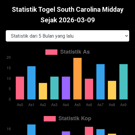
Statistik Togel South Carolina Midday
Sejak 2026-03-09