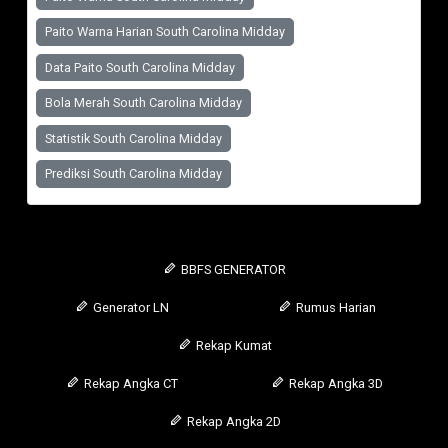
Paito Warna Harian South Carolina Midday
Data Paito South Carolina Midday
Bola Merah South Carolina Midday
Statistik South Carolina Midday
Prediksi South Carolina Midday
BBFS GENERATOR
Generator LN
Rumus Harian
Rekap Kumat
Rekap Angka CT
Rekap Angka 3D
Rekap Angka 2D