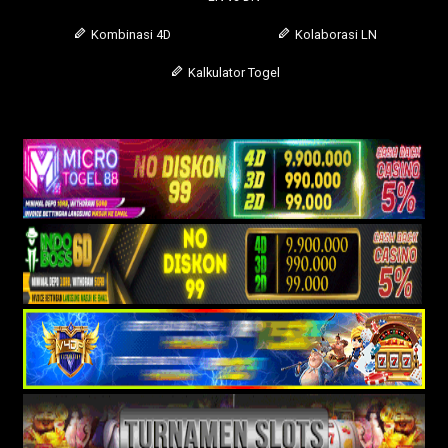
Kombinasi 4D
Kolaborasi LN
Kalkulator Togel