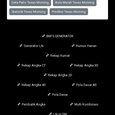
Data Paito Texas Morning
Bola Merah Texas Morning
Statistik Texas Morning
Prediksi Texas Morning
BBFS GENERATOR
Generator LN
Rumus Harian
Rekap Kumat
Rekap Angka CT
Rekap Angka 3D
Rekap Angka 2D
Rekap Angka 4D
Pola Dasar All
Pola Dasar
Pembalik Angka
Multi Kombinasi
LN vs DN