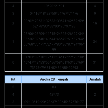
4
19*20*21*91
4
3
04*16*18*28*50*54*67*74*76
9
00*02*23*31*32*33*39*41*42*52*59*
2
19
62*78*83*88*90*95*97*98
05*06*08*09*11*15*24*25*26*27*34*
35*36*37*40*43*44*45*49*51*57*64*
1
34
66*68*70*71*72*77*80*86*87*94*96*
99
01*03*07*10*12*13*14*17*22*29*38*
0
46*47*48*53*55*56*58*61*63*65*69*
31
73*75*79*81*82*84*85*92*93
Hit
Angka 2D Tengah
Jumlah
5
83
1
4
42*73
2
3
09*13*19*20*28*37*39*45*52*76*77
11