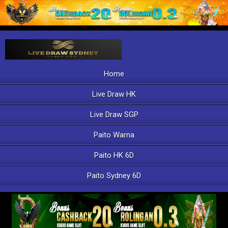
Home
Live Draw HK
Live Draw SGP
Paito Warna
Paito HK 6D
Paito Sydney 6D