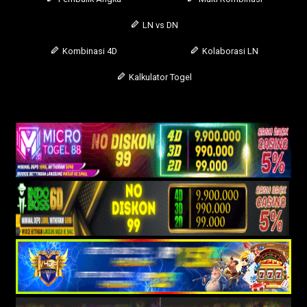
LN vs DN
Kombinasi 4D
Kolaborasi LN
Kalkulator Togel