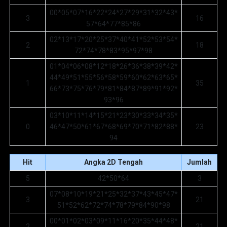
00*05*07*16*22*24*27*29*31*32*43*
3
16
57*64*77*85*86
02*13*17*20*25*37*40*41*52*53*54*
2
18
72*74*78*83*95*97*98
01*04*06*08*12*18*26*36*38*39*42*
44*49*51*55*56*58*59*60*62*63*65*
1
35
66*73*75*76*79*81*84*87*89*91*92*
93*96
03*10*11*14*15*21*23*30*33*34*35*
0
46*47*50*61*67*68*69*70*71*82*88*
23
94
Hit
Angka 2D Tengah
Jumlah
5
42*50*64
3
07*08*10*19*21*25*32*37*43*45*47*
3
21
51*52*62*72*74*78*79*84*90*98
00*01*02*03*09*11*16*20*35*44*48*
2
21