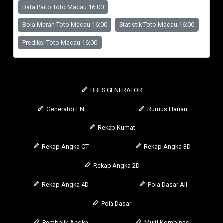
Data Paito Toto Macau 16:00
Bola Merah Toto Macau 16:00
Statistik Toto Macau 16:00
Prediksi Toto Macau 16:00
BBFS GENERATOR
Generator LN
Rumus Harian
Rekap Kumat
Rekap Angka CT
Rekap Angka 3D
Rekap Angka 2D
Rekap Angka 4D
Pola Dasar All
Pola Dasar
Pembalik Angka
Multi Kombinasi