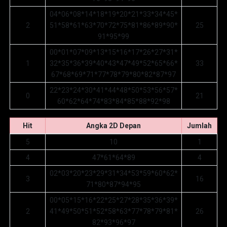
04*06*08*14*18*19*20*21*33*34*45*
2
51*58*61*63*70*72*75*81*86*89*90*
25
91*95*99
00*01*07*09*13*15*16*17*26*27*31*
1
32*35*36*39*40*43*47*49*52*65*66*
33
67*68*69*71*77*78*79*80*82*87*97
22*23*24*30*41*44*48*50*53*56*57*
0
21
60*62*64*74*83*84*85*88*92*98
Hit
Angka 2D Depan
Jumlah
5
10
1
4
47*61*64*89
4
02*03*20*23*29*31*34*53*59*60*62*
3
16
71*80*87*94*95
00*05*15*16*22*25*27*28*35*36*39*
2
41*49*50*51*52*58*63*77*78*79*81*
26
82*93*96*97