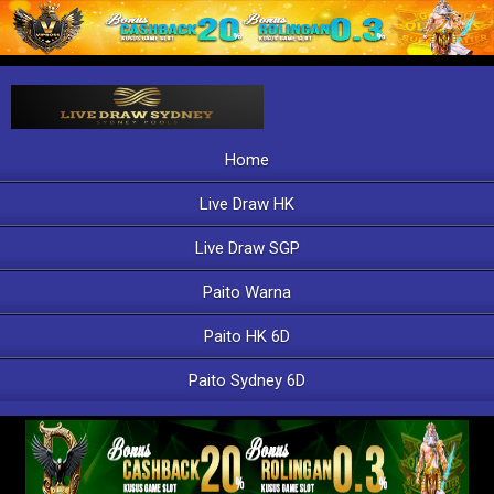
Home
Live Draw HK
Live Draw SGP
Paito Warna
Paito HK 6D
Paito Sydney 6D