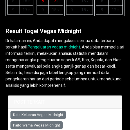
8
15
8
9
8
15
8
13
x
x
x
x
9
17
9
18
9
18
9
12
x
x
x
x
Result Togel Vegas Midnight
Di halaman ini, Anda dapat mengakses semua data terbaru
terkait hasil
Pengeluaran vegas midnight
. Anda bisa mempelajari
informasi terkini, melakukan analisis statistik mendalam
mengenai angka pengeluaran seperti AS, Kop, Kepala, dan Ekor,
serta mengevaluasi pola angka ganjil-genap dan besar-kecil.
Selain itu, tersedia juga tabel lengkap yang memuat data
pengeluaran harian dari periode sebelumnya untuk mendukung
analisis yang lebih komprehensif.
POST TERKAIT
Data Keluaran Vegas Midnight
Paito Warna Vegas Midnight