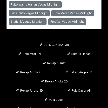
Paito Warna Harian Vegas Midnight
Data Paito Vegas Midnight
Bola Merah Vegas Midnight
Statistik Vegas Midnight
Prediksi Vegas Midnight
BBFS GENERATOR
Generator LN
Rumus Harian
Rekap Kumat
Rekap Angka CT
Rekap Angka 3D
Rekap Angka 2D
Rekap Angka 4D
Pola Dasar All
Pola Dasar