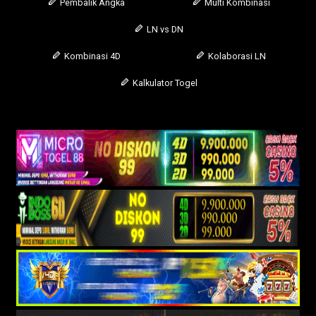
Pembalik Angka
Multi Kombinasi
LN vs DN
Kombinasi 4D
Kolaborasi LN
Kalkulator Togel