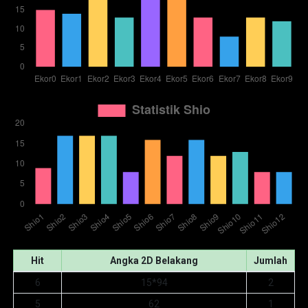
Hit
Angka 2D Belakang
Jumlah
6
15*94
2
5
62
1