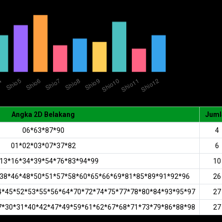
Angka 2D Belakang
Juml
06*63*87*90
4
01*02*03*07*37*82
6
13*16*34*39*54*76*83*94*99
10
38*46*48*50*51*57*58*60*65*66*69*81*85*89*91*92*96
26
4*45*52*53*55*56*64*70*72*74*75*77*78*80*84*93*95*97
27
7*30*31*40*42*47*49*59*61*62*67*68*71*73*79*86*88*98
27