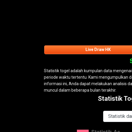
Live Draw HK
Statistik togel adalah kumpulan data mengena
periode waktu tertentu. Kami mengumpulkan data 
informasi ini, Anda dapat melakukan analisi
muncul dalam beberapa bulan terakhir.
Statistik T