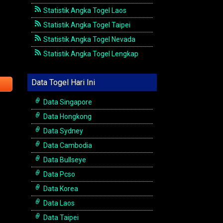
Statistik Angka Togel Laos
Statistik Angka Togel Taipei
Statistik Angka Togel Nevada
Statistik Angka Togel Lengkap
Data Togel Hari Ini
Data Singapore
Data Hongkong
Data Sydney
Data Cambodia
Data Bullseye
Data Pcso
Data Korea
Data Laos
Data Taipei