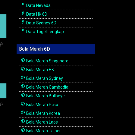
Data Nevada
Data HK 6D
Data Sydney 6D
Data Togel Lengkap
Bola Merah 6D
Bola Merah Singapore
Bola Merah HK
Bola Merah Sydney
Bola Merah Cambodia
Bola Merah Bullseye
Bola Merah Pcso
Bola Merah Korea
Bola Merah Laos
Bola Merah Taipei