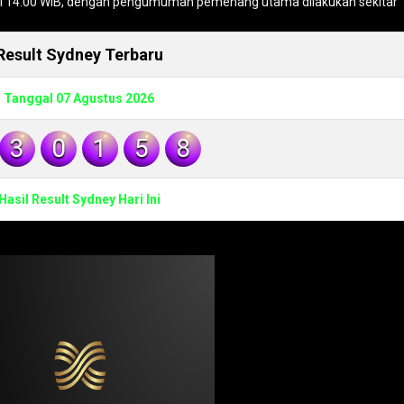
kul 14.00 WIB, dengan pengumuman pemenang utama dilakukan sekitar
Result Sydney Terbaru
Tanggal 07 Agustus 2026
3
0
1
5
8
Hasil Result Sydney Hari Ini