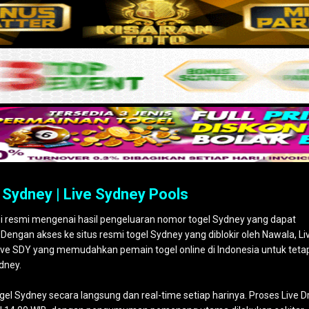
 Sydney | Live Sydney Pools
resmi mengenai hasil pengeluaran nomor togel Sydney yang dapat
. Dengan akses ke situs resmi togel Sydney yang diblokir oleh Nawala, Li
Live SDY yang memudahkan pemain togel online di Indonesia untuk teta
dney.
gel Sydney secara langsung dan real-time setiap harinya. Proses Live 