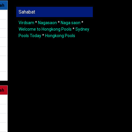
ah
Sahabat
Virdsam
*
Nagasaon
*
Naga saon
*
Welcome to Hongkong Pools
*
Sydney
Pools Today
*
Hongkong Pools
ah