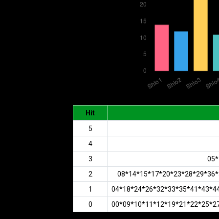
Hit
5
4
3
05*
2
08*14*15*17*20*23*28*29*36*
1
04*18*24*26*32*33*35*41*43*4
0
00*09*10*11*12*19*21*22*25*2