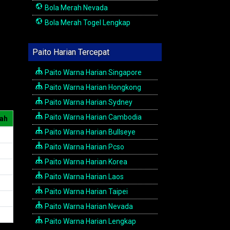
Bola Merah Nevada
Bola Merah Togel Lengkap
Paito Harian Tercepat
Paito Warna Harian Singapore
Paito Warna Harian Hongkong
Paito Warna Harian Sydney
Paito Warna Harian Cambodia
ah
Paito Warna Harian Bullseye
Paito Warna Harian Pcso
Paito Warna Harian Korea
Paito Warna Harian Laos
Paito Warna Harian Taipei
Paito Warna Harian Nevada
Paito Warna Harian Lengkap