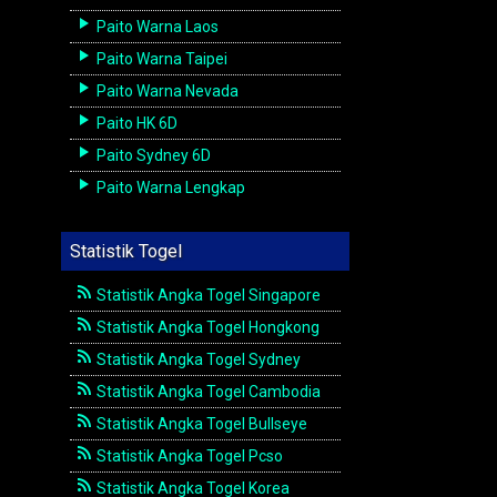
Paito Warna Laos
Paito Warna Taipei
Paito Warna Nevada
Paito HK 6D
Paito Sydney 6D
Paito Warna Lengkap
Statistik Togel
Statistik Angka Togel Singapore
Statistik Angka Togel Hongkong
Statistik Angka Togel Sydney
Statistik Angka Togel Cambodia
Statistik Angka Togel Bullseye
Statistik Angka Togel Pcso
Statistik Angka Togel Korea