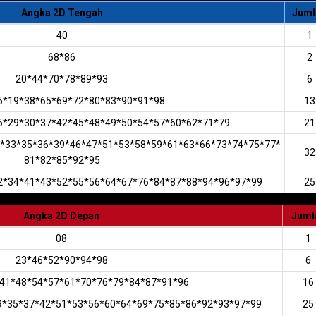
Angka 2D Tengah
Juml
40
1
68*86
2
20*44*70*78*89*93
6
6*19*38*65*69*72*80*83*90*91*98
13
6*29*30*37*42*45*48*49*50*54*57*60*62*71*79
21
*33*35*36*39*46*47*51*53*58*59*61*63*66*73*74*75*77*
32
81*82*85*92*95
2*34*41*43*52*55*56*64*67*76*84*87*88*94*96*97*99
25
Angka 2D Depan
Juml
08
1
23*46*52*90*94*98
6
41*48*54*57*61*70*76*79*84*87*91*96
16
9*35*37*42*51*53*56*60*64*69*75*85*86*92*93*97*99
25