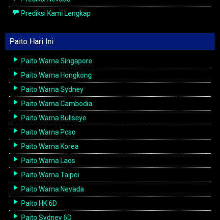
Prediksi Kami Lengkap
Paito Hari Ini
Paito Warna Singapore
Paito Warna Hongkong
Paito Warna Sydney
Paito Warna Cambodia
Paito Warna Bullseye
Paito Warna Pcso
Paito Warna Korea
Paito Warna Laos
Paito Warna Taipei
Paito Warna Nevada
Paito HK 6D
Paito Sydney 6D