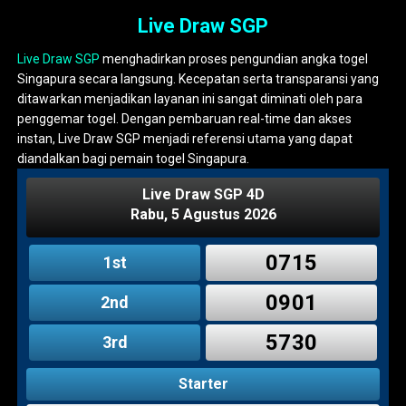
Live Draw SGP
Live Draw SGP
menghadirkan proses pengundian angka togel
Singapura secara langsung. Kecepatan serta transparansi yang
ditawarkan menjadikan layanan ini sangat diminati oleh para
penggemar togel. Dengan pembaruan real-time dan akses
instan, Live Draw SGP menjadi referensi utama yang dapat
diandalkan bagi pemain togel Singapura.