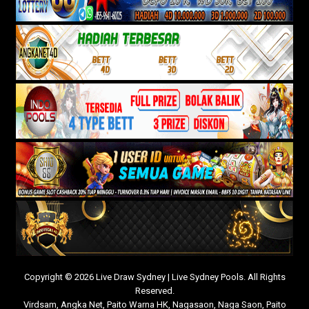
Copyright © 2026 Live Draw Sydney | Live Sydney Pools. All Rights
Reserved.
Virdsam
,
Angka Net
,
Paito Warna HK
,
Nagasaon
,
Naga Saon
,
Paito