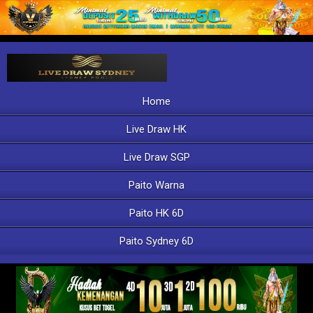
Home
Live Draw HK
Live Draw SGP
Paito Warna
Paito HK 6D
Paito Sydney 6D