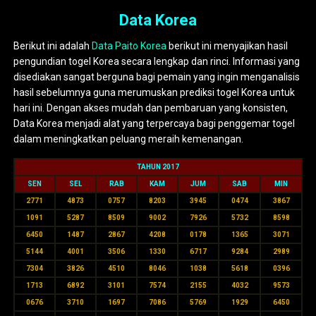
Data Korea
Berikut ini adalah
Data Paito Korea
berikut ini menyajikan hasil
pengundian togel Korea secara lengkap dan rinci. Informasi yang
disediakan sangat berguna bagi pemain yang ingin menganalisis
hasil sebelumnya guna merumuskan prediksi togel Korea untuk
hari ini. Dengan akses mudah dan pembaruan yang konsisten,
Data Korea menjadi alat yang terpercaya bagi penggemar togel
dalam meningkatkan peluang meraih kemenangan.
TAHUN 2017
SEN
SEL
RAB
KAM
JUM
SAB
MIN
2771
4873
0757
8203
3945
0474
3867
1091
5287
8509
9002
7926
5732
8598
6450
1487
2867
4208
0178
1365
3071
5144
4001
3506
1330
6717
9284
2989
7304
3826
4510
8046
1038
5618
0396
1713
6892
3101
7574
2155
4032
9573
0676
3710
1697
7086
5769
1929
6450