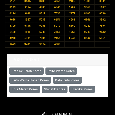
7951
3686
8235
4068
2105
1539
0349
8593
9324
4783
6540
5702
3368
1207
0194
9680
8519
7032
2879
8403
0336
9658
1367
5735
0651
4291
6966
3502
8720
0136
9083
5217
6592
6247
7394
2468
2805
6749
3856
1566
0745
9632
4238
6391
7981
2156
0543
8642
5069
1623
3485
9024
4308
POST TERKAIT
Data Keluaran Korea
Paito Warna Korea
Paito Warna Harian Korea
Data Paito Korea
Bola Merah Korea
Statistik Korea
Prediksi Korea
BBFS GENERATOR