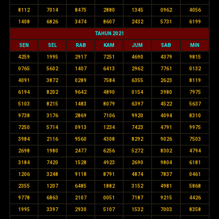
8112
7014
8475
2880
1345
0962
4056
1408
6826
3474
8607
2432
5731
6199
TAHUN 2021
SEN
SEL
RAB
KAM
JUM
SAB
MIN
4259
1995
2917
7251
4690
4379
9815
0765
5602
1407
6413
2962
7761
0132
4091
3872
0289
7584
6355
2623
8119
6194
8202
9642
4890
0154
3980
7975
5103
8215
1483
8079
6397
4522
5637
9738
3176
2869
7106
9920
4094
8310
7250
5714
0913
1234
7423
4791
9975
3984
2116
9560
4308
8292
9026
7503
2698
1980
2477
6256
5272
8302
4794
3184
7420
1528
4923
2690
9804
6181
1206
3248
9118
8791
4874
7837
0461
2355
1207
6485
1882
3152
4981
5868
9778
6863
2107
0051
7187
9215
4426
1995
3397
2930
5107
1532
7003
8358