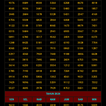
9376
0689
8500
3264
6268
8670
4018
8565
9536
3681
7109
5483
0895
1857
2445
2684
1078
5328
5431
2347
4169
0756
5508
6823
2064
6468
5693
0237
9122
5148
3709
8065
1673
8879
7431
0315
5684
1720
2941
6905
3567
7129
5891
6780
4317
9542
2459
5069
0273
1248
8425
5181
4937
6193
3028
7704
8365
2494
1539
7915
0863
5100
1287
0297
4360
7969
7440
9188
4806
6628
5109
3815
7495
0884
2659
6753
1396
3614
6230
0235
3554
1212
6340
5081
3785
7190
6918
6148
7269
8742
2593
0914
4783
5806
1302
4561
9021
3255
7429
9096
6005
3259
9112
1953
7332
5527
4695
2978
7929
8752
0651
2463
TAHUN 2024
SEN
SEL
RAB
KAM
JUM
SAB
MIN
9613
1065
4539
2418
0591
8575
5009