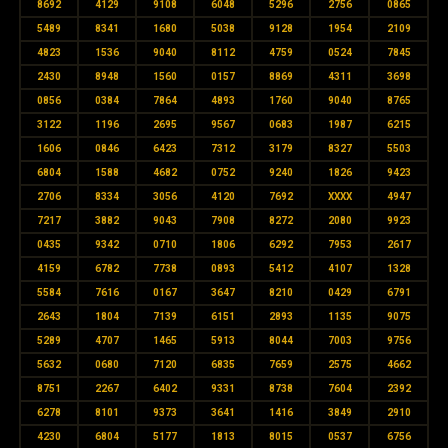
8692
4129
9108
6048
5296
2756
0865
5489
8341
1680
5038
9128
1954
2109
4823
1536
9040
8112
4759
0524
7845
2430
8948
1560
0157
8869
4311
3698
0856
0384
7864
4893
1760
9040
8765
3122
1196
2695
9567
0683
1987
6215
1606
0846
6423
7312
3179
8327
5503
6804
1588
4682
0752
9240
1826
9423
2706
8334
3056
4120
7692
XXXX
4947
7217
3882
9043
7908
8272
2080
9923
0435
9342
0710
1806
6292
7953
2617
4159
6782
7738
0893
5412
4107
1328
5584
7616
0167
3647
8210
0429
6791
2643
1804
7139
6151
2893
1135
9075
5289
4707
1465
5913
8044
7003
9756
5632
0680
7120
6835
7659
2575
4662
8751
2267
6402
9331
8738
7604
2392
6278
8101
9373
3641
1416
3849
2910
4230
6804
5177
1813
8015
0537
6756