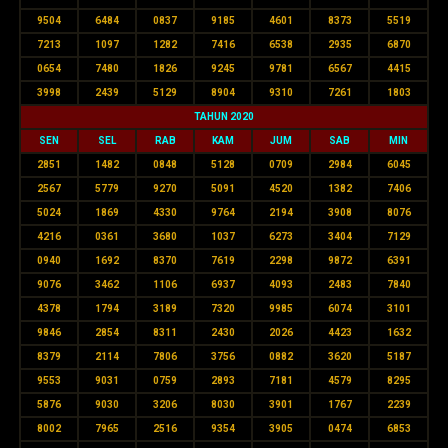
9504
6484
0837
9185
4601
8373
5519
7213
1097
1282
7416
6538
2935
6870
0654
7480
1826
9245
9781
6567
4415
3998
2439
5129
8904
9310
7261
1803
TAHUN 2020
SEN
SEL
RAB
KAM
JUM
SAB
MIN
2851
1482
0848
5128
0709
2984
6045
2567
5779
9270
5091
4520
1382
7406
5024
1869
4330
9764
2194
3908
8076
4216
0361
3680
1037
6273
3404
7129
0940
1692
8370
7619
2298
9872
6391
9076
3462
1106
6937
4093
2483
7840
4378
1794
3189
7320
9985
6074
3101
9846
2854
8311
2430
2026
4423
1632
8379
2114
7806
3756
0882
3620
5187
9553
9031
0759
2893
7181
4579
8295
5876
9030
3206
8030
3901
1767
2239
8002
7965
2516
9354
3905
0474
6853