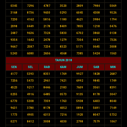
0345
7296
4787
3520
2809
7984
5069
3168
8736
9650
0293
6045
4308
9526
7230
4162
5816
1180
4621
3984
1794
2098
0449
2178
8409
7855
1218
0476
2487
9636
7324
5830
6702
3860
0138
9354
1642
2478
1279
7304
9947
7326
9667
2587
7234
8323
5171
0645
3008
5243
6080
2656
4568
7385
5424
1563
TAHUN 2018
SEN
SEL
RAB
KAM
JUM
SAB
MIN
4177
5393
8351
1769
9927
1828
2687
7256
5473
2961
7421
6992
9845
1749
4523
9217
8446
2183
7609
3561
8391
0255
4916
6485
0573
9135
8178
3047
6770
5308
7359
1763
5938
6403
8040
9631
3780
8178
4052
0894
5691
7149
1773
4905
6313
7216
1920
8047
5732
0271
8412
3008
4030
2798
7579
1067