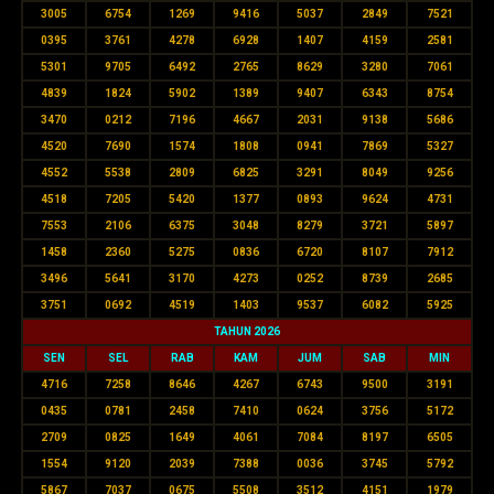
3005
6754
1269
9416
5037
2849
7521
0395
3761
4278
6928
1407
4159
2581
5301
9705
6492
2765
8629
3280
7061
4839
1824
5902
1389
9407
6343
8754
3470
0212
7196
4667
2031
9138
5686
4520
7690
1574
1808
0941
7869
5327
4552
5538
2809
6825
3291
8049
9256
4518
7205
5420
1377
0893
9624
4731
7553
2106
6375
3048
8279
3721
5897
1458
2360
5275
0836
6720
8107
7912
3496
5641
3170
4273
0252
8739
2685
3751
0692
4519
1403
9537
6082
5925
TAHUN 2026
SEN
SEL
RAB
KAM
JUM
SAB
MIN
4716
7258
8646
4267
6743
9500
3191
0435
0781
2458
7410
0624
3756
5172
2709
0825
1649
4061
7084
8197
6505
1554
9120
2039
7388
0036
3745
5792
5867
7037
0675
5508
3512
4151
1979