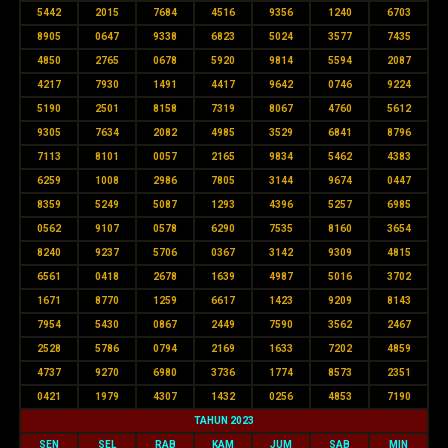
5442
2015
7684
4516
9356
1240
6703
8905
0647
9338
6823
5024
3577
7435
4850
2765
0678
5920
9814
5594
2087
4217
7930
1491
4417
9642
0746
9224
5190
2501
8158
7319
8067
4760
5612
9305
7634
2082
4985
3529
6841
8796
7113
8101
0057
2165
9834
5462
4383
6259
1008
2986
7805
3144
9674
0447
8359
5249
5087
1293
4396
5257
6985
0562
9107
0578
6290
7535
8160
3654
8240
9237
5706
0367
3142
9309
4815
6561
0418
2678
1639
4987
5016
3702
1671
8770
1259
6617
1423
9209
8143
7954
5430
0867
2449
7590
3562
2467
2528
5786
0794
2169
1633
7202
4859
4737
9270
6980
3736
1774
8573
2351
0421
1979
4307
1432
0256
4853
7190
TAHUN 2023
SEN
SEL
RAB
KAM
JUM
SAB
MIN