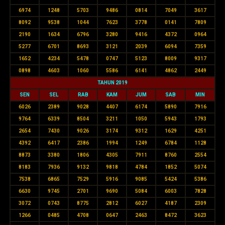
6974
1248
5703
9486
0814
7049
3617
8092
9538
1044
7623
3778
0141
7809
2190
1634
6796
3280
9416
4372
0964
5277
6701
8693
3121
2039
6094
7359
1652
4234
5478
0747
5123
8009
9317
0898
4603
1060
5586
6141
4862
2449
TAHUN 2019
SEN
SEL
RAB
KAM
JUM
SAB
MIN
6026
2389
9028
4407
6174
5890
7916
9764
6339
8504
3211
1050
5943
1793
2654
7430
9026
3174
9312
1629
4251
4392
6417
2386
1994
1249
6784
1128
8873
3380
1806
4305
7911
8760
2554
8183
7936
9132
9818
4784
1852
5074
7538
6865
7529
5916
9085
5424
5386
6630
9745
2701
9690
5084
6003
7828
3072
0743
8775
2812
6027
4187
2309
1266
0485
4708
0647
2463
8472
3623