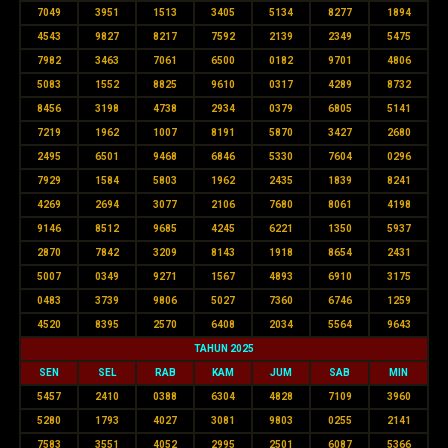
7049
3951
1513
3405
5134
8277
1894
4543
9827
8217
7592
2139
2349
5475
7982
3463
7061
6500
0182
9701
4806
5083
1552
8825
9610
0317
4289
8732
8456
3198
4738
2934
0379
6805
5141
7219
1962
1007
8191
5870
3427
2680
2495
6501
9468
6846
5330
7604
0296
7929
1584
5803
1962
2435
1839
8241
4269
2694
3077
2106
7680
8061
4198
9146
8512
9685
4245
6221
1350
5937
2870
7842
3209
8143
1918
8654
2431
5007
0349
9271
1567
4893
6910
3175
0483
3739
9806
5027
7360
6746
1259
4520
8395
2570
6408
2034
5564
9643
TAHUN 2025
SEN
SEL
RAB
KAM
JUM
SAB
MIN
5457
2410
0388
6304
4828
7109
3960
5280
1793
4027
3081
9803
0255
2141
7583
3551
4052
2995
2501
6087
5366