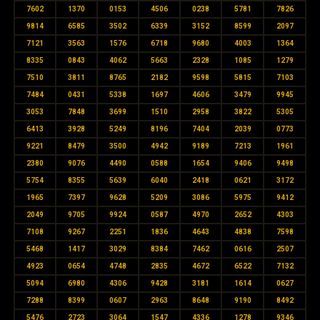
7602
1370
0153
4506
0238
5781
7826
9814
6585
3502
6339
3152
8599
2097
7121
3563
1576
6718
9680
4003
1364
8335
0843
4062
5663
2328
1085
1279
7510
3811
8765
2182
9598
5815
7103
7484
0431
5338
1697
4606
3479
9945
3053
7848
3699
1510
2958
3822
5305
6413
3928
5249
8196
7404
2039
0773
9221
8479
3500
4942
9189
7213
1961
2380
9076
4490
0588
1654
9406
9498
5754
8355
5639
6040
2418
0621
3172
1965
7397
9628
5209
3086
5975
9412
2049
9705
9924
0587
4970
2652
4303
7108
9267
2251
1836
4643
4838
7598
5468
1417
3029
8384
7462
0616
2507
4923
0654
4748
2835
4672
6522
7132
5094
6980
4306
9428
3181
1614
0627
7288
8399
0607
2963
8648
9190
8492
5476
2723
3064
1547
4336
1278
9346