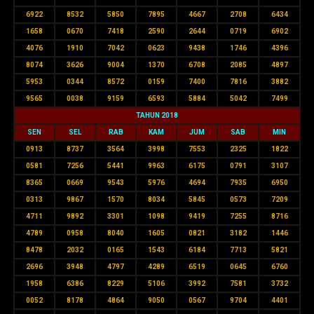
6922
8532
5850
7895
4667
2708
6434
1658
0670
7418
2590
2644
0719
6902
4076
1910
7042
0623
9438
1746
4396
8074
3626
9004
1370
6708
2085
4897
5953
0344
8572
0159
7400
7816
3882
9565
0038
9159
6593
5884
5042
7499
TAHUN 2018
SEN
SEL
RAB
KAM
JUM
SAB
MIN
0913
8737
3564
3998
7553
2325
1822
0581
7256
5441
9963
6175
0791
3107
8365
0669
9543
5976
4694
7935
6950
0313
9867
1570
8034
5845
0573
7209
4711
9892
3301
1098
9419
7255
8716
4789
0958
8040
1605
0821
3182
1446
8478
2032
0165
1543
6184
7713
5821
2696
3948
4797
4289
6519
0645
6760
1958
6386
8229
5106
3992
7581
3732
0052
8178
4864
9050
0567
9704
4401