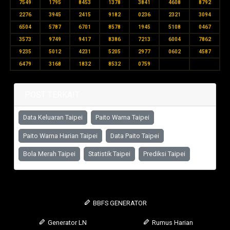
7549
1795
8453
1378
3841
4608
8792
2276
3945
2415
9182
0236
2321
3094
6504
5787
6701
8578
1945
5108
0467
3573
9749
9417
8386
7213
6004
7862
9235
5012
4231
5205
2977
0602
4587
6479
3168
1832
8532
0759
POST TERKAIT
Data Keluaran Taipei
Paito Warna Taipei
Paito Warna Harian Taipei
Data Paito Taipei
Bola Merah Taipei
Statistik Taipei
Prediksi Taipei
BBFS GENERATOR
Generator LN
Rumus Harian