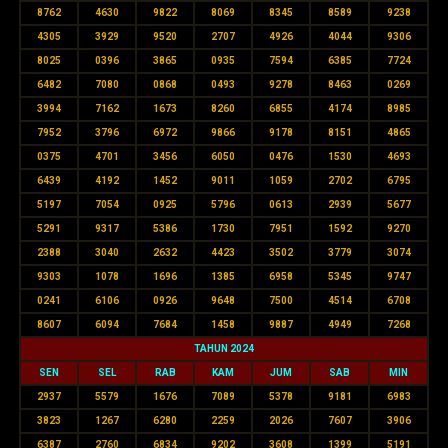
8762
4630
9822
8069
8345
8589
9238
4305
3929
9520
2707
4926
4044
9306
8025
0396
3865
0935
7594
6385
7724
6482
7080
0868
0493
9278
8463
0269
3994
7162
1673
8260
6855
4174
8985
7952
3796
6972
9866
9178
8151
4865
0375
4701
3456
6050
0476
1530
4693
6439
4192
1452
9011
1059
2702
6795
5197
7054
0925
5796
0613
2939
5677
5291
9317
5386
1730
7951
1592
9270
2388
3040
2632
4423
3502
3779
3074
9303
1078
1696
1385
6958
5345
9747
0241
6106
0926
9648
7500
4514
6708
8607
6094
7684
1458
9887
4949
7268
TAHUN 2024
SEN
SEL
RAB
KAM
JUM
SAB
MIN
2937
5579
1676
7089
5378
9181
6983
3823
1267
6280
2259
2026
7607
3906
6387
2760
6834
9202
3608
1399
5191