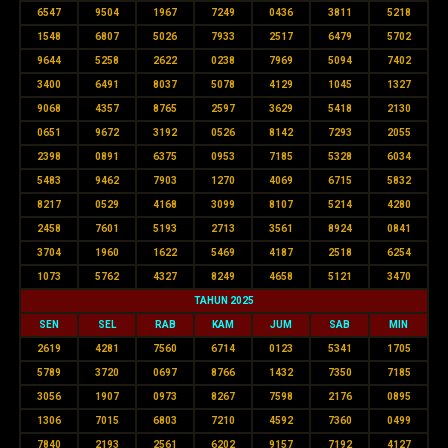
6547
9504
1967
7249
0436
3811
5218
1548
6807
5026
7933
2517
6479
5702
9644
5258
2622
0238
7969
5094
7402
3400
6491
8037
5078
4129
1045
1327
9068
4357
8765
2597
3629
5418
2130
0651
9672
3192
0526
8142
7293
2055
2398
0891
6375
0953
7185
5328
6034
5483
9462
7903
1270
4069
6715
5832
8217
0529
4168
3099
8107
5214
4280
2458
7601
5193
2713
3561
8924
0841
3704
1960
1622
5469
4187
2518
6254
1073
5762
4327
8249
4658
5121
3470
TAHUN 2025
SEN
SEL
RAB
KAM
JUM
SAB
MIN
2619
4281
7560
6714
0123
5341
1705
5789
3720
0697
8766
1432
7350
7185
3056
1907
0973
8267
7598
2176
0895
1306
7015
6803
7210
4592
7360
0499
7840
2193
2561
6202
9157
7192
4127