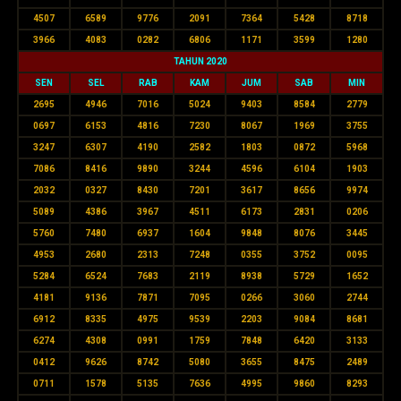
4507
6589
9776
2091
7364
5428
8718
3966
4083
0282
6806
1171
3599
1280
TAHUN 2020
SEN
SEL
RAB
KAM
JUM
SAB
MIN
2695
4946
7016
5024
9403
8584
2779
0697
6153
4816
7230
8067
1969
3755
3247
6307
4190
2582
1803
0872
5968
7086
8416
9890
3244
4596
6104
1903
2032
0327
8430
7201
3617
8656
9974
5089
4386
3967
4511
6173
2831
0206
5760
7480
6937
1604
9848
8076
3445
4953
2680
2313
7248
0355
3752
0095
5284
6524
7683
2119
8938
5729
1652
4181
9136
7871
7095
0266
3060
2744
6912
8335
4975
9539
2203
9084
8681
6274
4308
0991
1759
7848
6420
3133
0412
9626
8742
5080
3655
8475
2489
0711
1578
5135
7636
4995
9860
8293