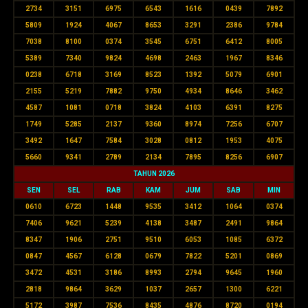
2734
3151
6975
6543
1616
0439
7892
5809
1924
4067
8653
3291
2386
9784
7038
8100
0374
3545
6751
6412
8005
5389
7340
9824
4698
2463
1967
8346
0238
6718
3169
8523
1392
5079
6901
2155
5219
7882
9750
4934
8646
3462
4587
1081
0718
3824
4103
6391
8275
1749
5285
2137
9360
8974
7256
6707
3492
1647
7584
3028
0812
1953
4075
5660
9341
2789
2134
7895
8256
6907
TAHUN 2026
SEN
SEL
RAB
KAM
JUM
SAB
MIN
0610
6723
1448
9535
3412
1064
0374
7406
9621
5239
4138
3487
2491
9864
8347
1906
2751
9510
6053
1085
6372
0847
4567
6128
0679
7822
5201
0869
3472
4531
3186
8993
2794
9645
1960
2818
9864
3629
1037
2657
1300
6221
5172
3987
7536
8435
4876
8720
0194