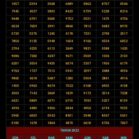
1057
5394
3068
6489
5862
8707
0546
7945
4027
3803
8423
0739
5228
8216
9648
6701
3665
9752
3531
1675
4736
6524
7659
2991
4860
7812
0682
8970
5729
5375
1245
4178
7331
2798
2517
7856
3125
5948
1654
9166
0534
6052
2704
4235
6113
2649
9821
0388
1420
9086
7260
4247
9671
3569
1506
2133
6201
3054
9435
6074
3307
1956
6179
9762
1727
7513
3941
2597
2488
4596
9865
4618
5687
1280
5004
2861
4916
1450
0963
8674
7022
0168
6953
4138
4303
7142
2669
1829
9172
2514
7228
6421
0889
6971
6715
7593
5257
8139
4396
4480
9406
6844
4056
6194
9535
3965
6003
0542
8451
3048
8367
5631
0185
1678
1864
4870
6618
0736
7607
TAHUN 2022
SEN
SEL
RAB
KAM
JUM
SAB
MIN