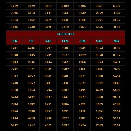
5929
7899
5827
0182
1406
9551
6430
7605
6413
7141
5760
3032
2579
4773
1613
1352
9329
8945
6628
3091
2557
3806
0730
5395
7412
9964
6156
4010
TAHUN 2019
SEN
SEL
RAB
KAM
JUM
SAB
MIN
1781
4206
7297
3508
0045
8324
3059
0648
9185
9709
3577
4322
8378
0192
5983
2546
8434
6765
4066
5023
2491
7742
3671
9649
8702
2160
0486
7619
3697
4857
8035
6700
0971
1008
5464
3740
9657
3481
7138
5673
0092
2846
9620
0364
5284
8307
6495
4239
5010
6744
6492
3097
0443
8977
5708
9871
7534
1032
2291
2806
4925
3669
6188
0854
7380
8057
6091
8470
1736
2564
9144
4863
8280
3327
2001
0485
5311
6342
8767
4625
6037
0274
2009
7961