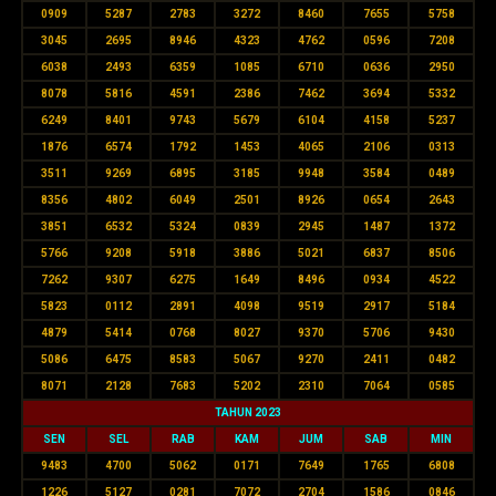
0909
5287
2783
3272
8460
7655
5758
3045
2695
8946
4323
4762
0596
7208
6038
2493
6359
1085
6710
0636
2950
8078
5816
4591
2386
7462
3694
5332
6249
8401
9743
5679
6104
4158
5237
1876
6574
1792
1453
4065
2106
0313
3511
9269
6895
3185
9948
3584
0489
8356
4802
6049
2501
8926
0654
2643
3851
6532
5324
0839
2945
1487
1372
5766
9208
5918
3886
5021
6837
8506
7262
9307
6275
1649
8496
0934
4522
5823
0112
2891
4098
9519
2917
5184
4879
5414
0768
8027
9370
5706
9430
5086
6475
8583
5067
9270
2411
0482
8071
2128
7683
5202
2310
7064
0585
TAHUN 2023
SEN
SEL
RAB
KAM
JUM
SAB
MIN
9483
4700
5062
0171
7649
1765
6808
1226
5127
0281
7072
2704
1586
0846