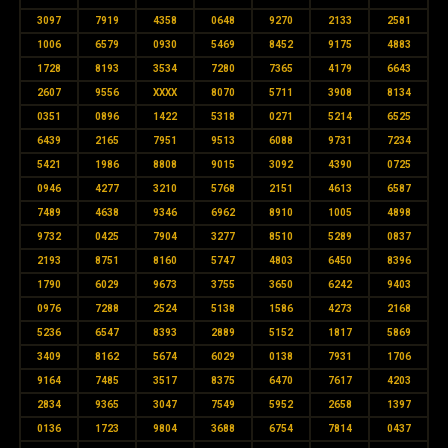
3097
7919
4358
0648
9270
2133
2581
1006
6579
0930
5469
8452
9175
4883
1728
8193
3534
7280
7365
4179
6643
2607
9556
XXXX
8070
5711
3908
8134
0351
0896
1422
5318
0271
5214
6525
6439
2165
7951
9513
6088
9731
7234
5421
1986
8808
9015
3092
4390
0725
0946
4277
3210
5768
2151
4613
6587
7489
4638
9346
6962
8910
1005
4898
9732
0425
7904
3277
8510
5289
0837
2193
8751
8160
5747
4803
6450
8396
1790
6029
9673
3755
3650
6242
9403
0976
7288
2524
5138
1586
4273
2168
5236
6547
8393
2889
5152
1817
5869
3409
8162
5674
6029
0138
7931
1706
9164
7485
3517
8375
6470
7617
4203
2834
9365
3047
7549
5952
2658
1397
0136
1723
9804
3688
6754
7814
0437