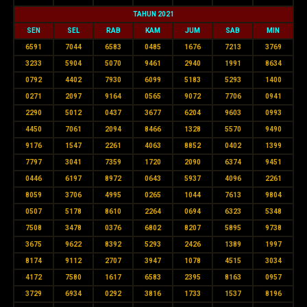
TAHUN 2021
SEN
SEL
RAB
KAM
JUM
SAB
MIN
6591
7044
6583
0485
1676
7213
3769
3233
5904
5070
9461
2940
1991
8634
0792
4402
7930
6099
5183
5293
1400
0271
2097
9164
0565
9072
7706
0941
2290
5012
0437
3677
6204
9603
0993
4450
7061
2094
8466
1328
5570
9490
9176
1547
2261
4063
8852
0402
1399
7797
3041
7359
1720
2090
6374
9451
0446
6197
8972
0643
5937
4096
2261
8059
3706
4995
0265
1044
7613
9804
0507
5178
8610
2264
0694
6323
5348
7508
3478
0376
6802
8207
5895
9738
3675
9622
8392
5293
2426
1389
1997
8174
9112
2707
3947
1078
4515
3034
4172
7580
1617
6583
2395
8163
0957
3729
6934
0292
3816
1733
1537
8196