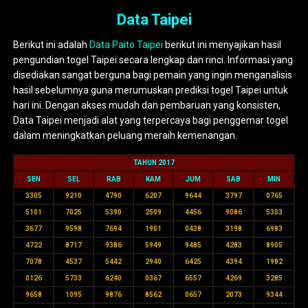
Data Taipei
Berikut ini adalah
Data Paito Taipei
berikut ini menyajikan hasil
pengundian togel Taipei secara lengkap dan rinci. Informasi yang
disediakan sangat berguna bagi pemain yang ingin menganalisis
hasil sebelumnya guna merumuskan prediksi togel Taipei untuk
hari ini. Dengan akses mudah dan pembaruan yang konsisten,
Data Taipei menjadi alat yang terpercaya bagi penggemar togel
dalam meningkatkan peluang meraih kemenangan.
TAHUN 2017
SEN
SEL
RAB
KAM
JUM
SAB
MIN
3305
9210
4790
6207
9644
3797
0765
5101
7025
5390
2509
4456
9086
5303
3677
9598
7694
1901
0438
3198
6983
4722
8717
9386
5949
9485
4283
8905
7078
4537
5442
2940
6425
4394
1982
0126
5733
6240
0367
6557
4269
3285
9658
1095
9876
8562
0657
2073
9344