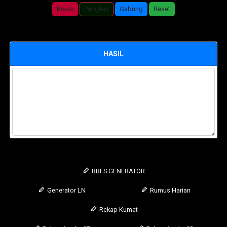
HASIL
BBFS GENERATOR
Generator LN
Rumus Harian
Rekap Kumat