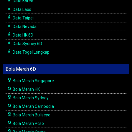
Data Korea
Data Laos
Data Taipei
Data Nevada
Data HK 6D
Data Sydney 6D
Data Togel Lengkap
Bola Merah 6D
Bola Merah Singapore
Bola Merah HK
Bola Merah Sydney
Bola Merah Cambodia
Bola Merah Bullseye
Bola Merah Pcso
Bola Merah Korea