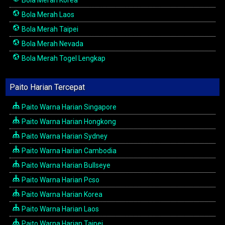
Bola Merah Laos
Bola Merah Taipei
Bola Merah Nevada
Bola Merah Togel Lengkap
Paito Harian Tercepat
Paito Warna Harian Singapore
Paito Warna Harian Hongkong
Paito Warna Harian Sydney
Paito Warna Harian Cambodia
Paito Warna Harian Bullseye
Paito Warna Harian Pcso
Paito Warna Harian Korea
Paito Warna Harian Laos
Paito Warna Harian Taipei