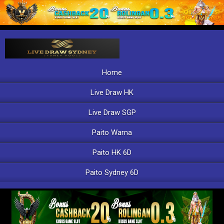
Home
Live Draw HK
Live Draw SGP
Paito Warna
Paito HK 6D
Paito Sydney 6D