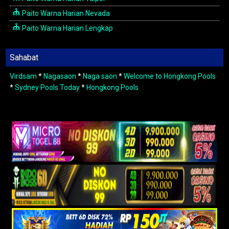
Paito Warna Harian Nevada
Paito Warna Harian Lengkap
Sahabat
Virdsam
*
Nagasaon
*
Naga saon
*
Welcome to Hongkong Pools
*
Sydney Pools Today
*
Hongkong Pools