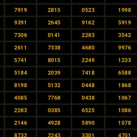
7919
2815
0523
1998
9391
2645
9162
5919
7306
0141
2283
3542
2611
7338
4680
9976
5741
8015
2249
1233
5184
2039
7418
6588
8198
5132
0448
1868
4085
7768
0438
1067
2283
0385
6525
1086
2146
4928
5890
1078
8732
2243
3301
4701