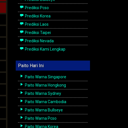
Prediksi Pcso
Prediksi Korea
Prediksi Laos
Prediksi Taipei
Prediksi Nevada
Prediksi Kami Lengkap
Paito Hari Ini
Paito Warna Singapore
Paito Warna Hongkong
Paito Warna Sydney
Paito Warna Cambodia
Paito Warna Bullseye
Paito Warna Pcso
Paito Warna Korea