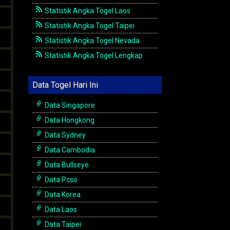
Statistik Angka Togel Laos
Statistik Angka Togel Taipei
Statistik Angka Togel Nevada
Statistik Angka Togel Lengkap
Data Togel Hari Ini
Data Singapore
Data Hongkong
Data Sydney
Data Cambodia
Data Bullseye
Data Pcso
Data Korea
Data Laos
Data Taipei