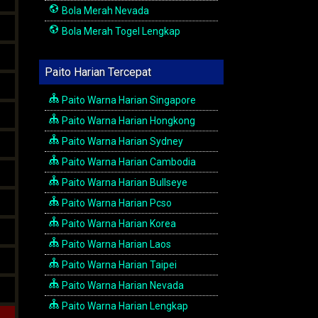
Bola Merah Nevada
Bola Merah Togel Lengkap
Paito Harian Tercepat
Paito Warna Harian Singapore
Paito Warna Harian Hongkong
Paito Warna Harian Sydney
Paito Warna Harian Cambodia
Paito Warna Harian Bullseye
Paito Warna Harian Pcso
Paito Warna Harian Korea
Paito Warna Harian Laos
Paito Warna Harian Taipei
Paito Warna Harian Nevada
Paito Warna Harian Lengkap