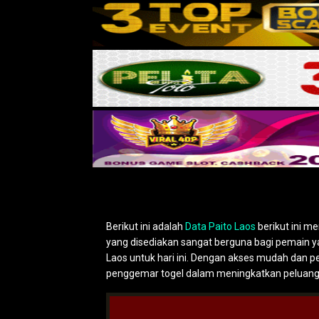
Berikut ini adalah
Data Paito Laos
berikut ini me
yang disediakan sangat berguna bagi pemain y
Laos untuk hari ini. Dengan akses mudah dan p
penggemar togel dalam meningkatkan peluan