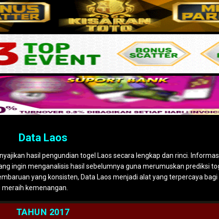
Data Laos
nyajikan hasil pengundian togel Laos secara lengkap dan rinci. Informas
ang ingin menganalisis hasil sebelumnya guna merumuskan prediksi to
embaruan yang konsisten, Data Laos menjadi alat yang terpercaya bagi
g meraih kemenangan.
TAHUN 2017