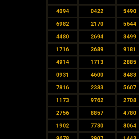
4094
0422
5490
6982
2170
5644
4480
2694
3499
1716
2689
9181
4914
1713
2885
0931
4600
8483
7816
2383
5607
1173
9762
2708
2756
8857
4780
1902
7730
8064
9678
2907
1443