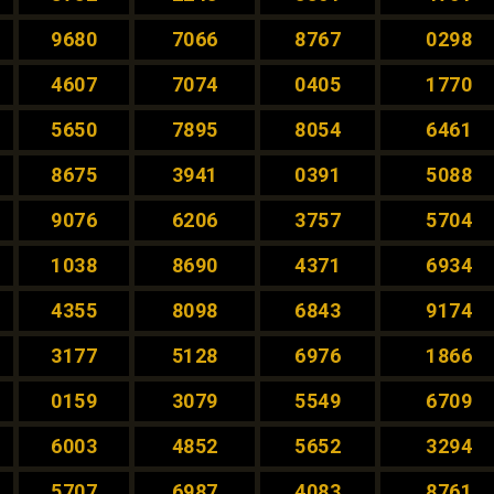
9680
7066
8767
0298
4607
7074
0405
1770
5650
7895
8054
6461
8675
3941
0391
5088
9076
6206
3757
5704
1038
8690
4371
6934
4355
8098
6843
9174
3177
5128
6976
1866
0159
3079
5549
6709
6003
4852
5652
3294
5707
6987
4083
8761