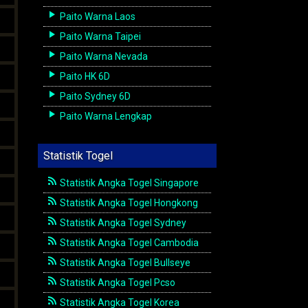
Paito Warna Laos
Paito Warna Taipei
Paito Warna Nevada
Paito HK 6D
Paito Sydney 6D
Paito Warna Lengkap
Statistik Togel
Statistik Angka Togel Singapore
Statistik Angka Togel Hongkong
Statistik Angka Togel Sydney
Statistik Angka Togel Cambodia
Statistik Angka Togel Bullseye
Statistik Angka Togel Pcso
Statistik Angka Togel Korea