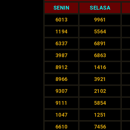
SENIN
SELASA
6013
9961
1194
5564
6337
6891
3987
6863
8912
1416
8966
3921
9307
2102
9111
5854
1047
1251
6610
7456