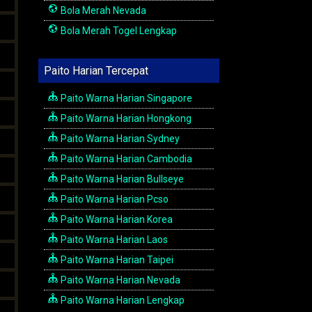
Bola Merah Nevada
Bola Merah Togel Lengkap
Paito Harian Tercepat
Paito Warna Harian Singapore
Paito Warna Harian Hongkong
Paito Warna Harian Sydney
Paito Warna Harian Cambodia
Paito Warna Harian Bullseye
Paito Warna Harian Pcso
Paito Warna Harian Korea
Paito Warna Harian Laos
Paito Warna Harian Taipei
Paito Warna Harian Nevada
Paito Warna Harian Lengkap