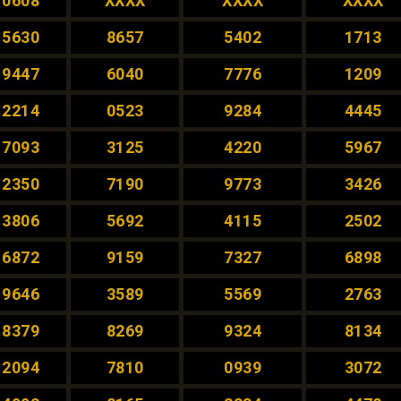
0608
XXXX
XXXX
XXXX
5630
8657
5402
1713
9447
6040
7776
1209
2214
0523
9284
4445
7093
3125
4220
5967
2350
7190
9773
3426
3806
5692
4115
2502
6872
9159
7327
6898
9646
3589
5569
2763
8379
8269
9324
8134
2094
7810
0939
3072