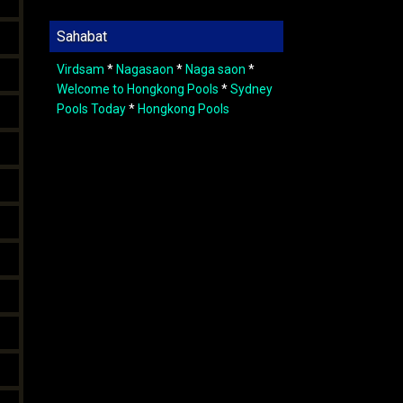
Sahabat
Virdsam
*
Nagasaon
*
Naga saon
*
Welcome to Hongkong Pools
*
Sydney
Pools Today
*
Hongkong Pools