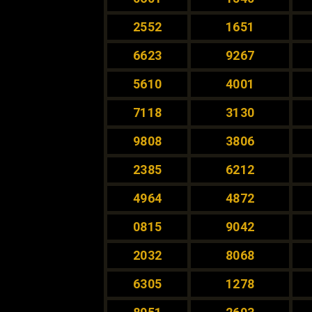
2552
1651
6623
9267
5610
4001
7118
3130
9808
3806
2385
6212
4964
4872
0815
9042
2032
8068
6305
1278