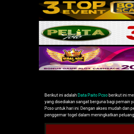
Berikut ini adalah
Data Paito Pcso
berikut ini m
yang disediakan sangat berguna bagi pemain y
Pcso untuk hari ini. Dengan akses mudah dan p
penggemar togel dalam meningkatkan peluan