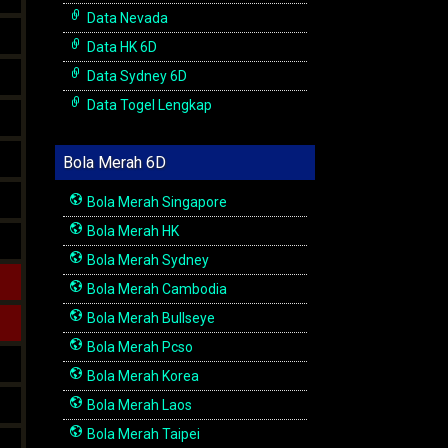
Data Nevada
Data HK 6D
Data Sydney 6D
Data Togel Lengkap
Bola Merah 6D
Bola Merah Singapore
Bola Merah HK
Bola Merah Sydney
Bola Merah Cambodia
Bola Merah Bullseye
Bola Merah Pcso
Bola Merah Korea
Bola Merah Laos
Bola Merah Taipei