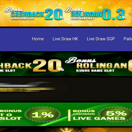
Home
Live Draw HK
Live Draw SGP
Pai