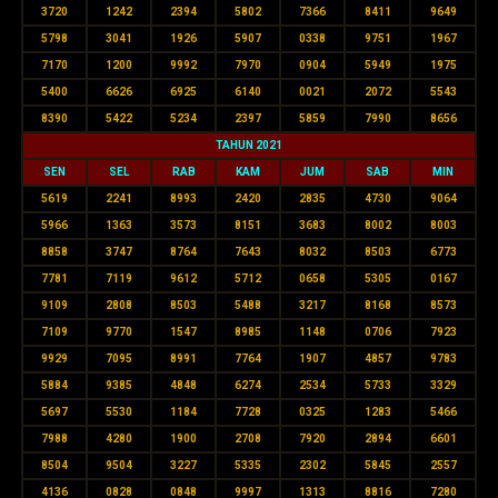
3720
1242
2394
5802
7366
8411
9649
5798
3041
1926
5907
0338
9751
1967
7170
1200
9992
7970
0904
5949
1975
5400
6626
6925
6140
0021
2072
5543
8390
5422
5234
2397
5859
7990
8656
TAHUN 2021
SEN
SEL
RAB
KAM
JUM
SAB
MIN
5619
2241
8993
2420
2835
4730
9064
5966
1363
3573
8151
3683
8002
8003
8858
3747
8764
7643
8032
8503
6773
7781
7119
9612
5712
0658
5305
0167
9109
2808
8503
5488
3217
8168
8573
7109
9770
1547
8985
1148
0706
7923
9929
7095
8991
7764
1907
4857
9783
5884
9385
4848
6274
2534
5733
3329
5697
5530
1184
7728
0325
1283
5466
7988
4280
1900
2708
7920
2894
6601
8504
9504
3227
5335
2302
5845
2557
4136
0828
0848
9997
1313
8816
7280