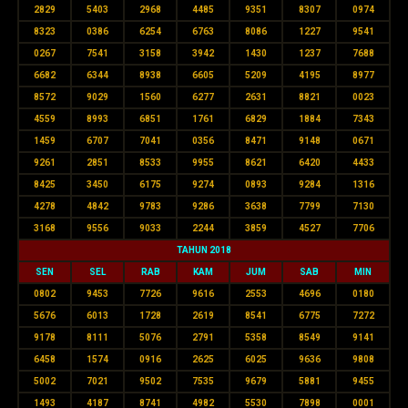
2829
5403
2968
4485
9351
8307
0974
8323
0386
6254
6763
8086
1227
9541
0267
7541
3158
3942
1430
1237
7688
6682
6344
8938
6605
5209
4195
8977
8572
9029
1560
6277
2631
8821
0023
4559
8993
6851
1761
6829
1884
7343
1459
6707
7041
0356
8471
9148
0671
9261
2851
8533
9955
8621
6420
4433
8425
3450
6175
9274
0893
9284
1316
4278
4842
9783
9286
3638
7799
7130
3168
9556
9033
2244
3859
4527
7706
TAHUN 2018
SEN
SEL
RAB
KAM
JUM
SAB
MIN
0802
9453
7726
9616
2553
4696
0180
5676
6013
1728
2619
8541
6775
7272
9178
8111
5076
2791
5358
8549
9141
6458
1574
0916
2625
6025
9636
9808
5002
7021
9502
7535
9679
5881
9455
1493
4187
8741
4982
5530
7898
0001