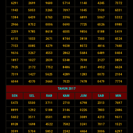
6291
2699
9600
5714
1140
4245
7372
1943
5053
3265
7097
1045
7130
6331
1384
6439
0763
3396
6899
5067
5332
2966
8752
0006
0690
7725
6526
0980
2259
9785
8618
6505
9856
0188
5419
6115
1033
2671
8744
3818
7303
6524
7153
0085
4279
9038
8072
4816
7440
9616
3267
4553
2862
5684
6489
0404
1897
1027
2039
5348
7598
2127
3859
7925
2172
7752
8486
2041
4952
6624
7319
1427
5625
4289
1283
0073
2104
6044
4370
3660
7023
7478
0479
7774
TAHUN 2017
SEN
SEL
RAB
KAM
JUM
SAB
MIN
5473
5500
3711
2710
6798
2313
7697
8899
1292
5188
3146
0226
7803
2486
5602
3511
0501
4019
3089
4213
9611
8928
1698
4522
7582
3241
7017
1521
3599
5704
5852
2242
4464
3006
6297