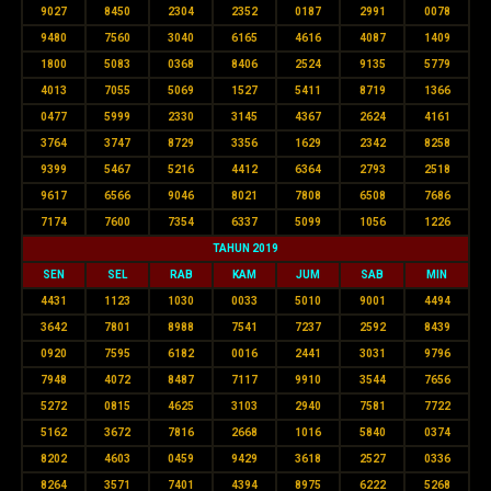
9027
8450
2304
2352
0187
2991
0078
9480
7560
3040
6165
4616
4087
1409
1800
5083
0368
8406
2524
9135
5779
4013
7055
5069
1527
5411
8719
1366
0477
5999
2330
3145
4367
2624
4161
3764
3747
8729
3356
1629
2342
8258
9399
5467
5216
4412
6364
2793
2518
9617
6566
9046
8021
7808
6508
7686
7174
7600
7354
6337
5099
1056
1226
TAHUN 2019
SEN
SEL
RAB
KAM
JUM
SAB
MIN
4431
1123
1030
0033
5010
9001
4494
3642
7801
8988
7541
7237
2592
8439
0920
7595
6182
0016
2441
3031
9796
7948
4072
8487
7117
9910
3544
7656
5272
0815
4625
3103
2940
7581
7722
5162
3672
7816
2668
1016
5840
0374
8202
4603
0459
9429
3618
2527
0336
8264
3571
7401
4394
8975
6222
5268