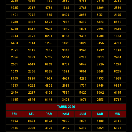
2738
4955
1192
2882
6758
0916
2752
9935
2017
4739
1369
3768
1309
2580
1421
7092
1385
8409
3055
3251
2195
3230
4157
5874
7016
0310
4323
8842
6740
0617
9608
1032
2871
2895
2610
3943
3121
8251
8133
9458
4208
1133
6463
7914
1256
1826
2829
5456
4701
2521
9012
7802
9310
3948
1732
1940
2556
3859
5705
5964
6298
3313
2434
2661
6619
0963
8739
5847
5226
1290
1043
2566
8025
1591
9861
3049
8265
9105
5980
1669
4639
4283
4933
1635
1533
9262
4802
2083
1704
6949
9957
2479
2237
4106
7534
5420
9002
6195
1165
6346
8149
3408
1076
2553
5717
TAHUN 2026
SEN
SEL
RAB
KAM
JUM
SAB
MIN
9193
0604
8323
9002
2876
3180
3112
7346
3750
4170
4957
5359
3359
6997