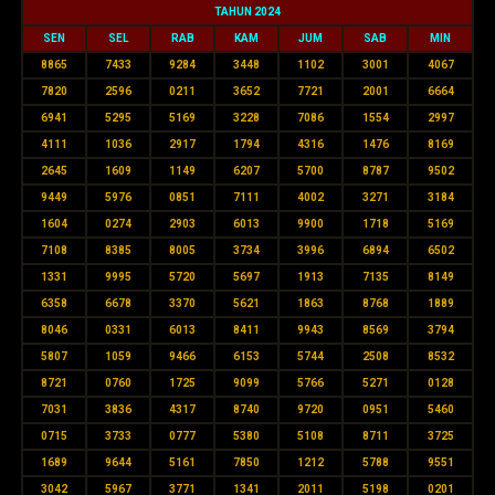
TAHUN 2024
SEN
SEL
RAB
KAM
JUM
SAB
MIN
8865
7433
9284
3448
1102
3001
4067
7820
2596
0211
3652
7721
2001
6664
6941
5295
5169
3228
7086
1554
2997
4111
1036
2917
1794
4316
1476
8169
2645
1609
1149
6207
5700
8787
9502
9449
5976
0851
7111
4002
3271
3184
1604
0274
2903
6013
9900
1718
5169
7108
8385
8005
3734
3996
6894
6502
1331
9995
5720
5697
1913
7135
8149
6358
6678
3370
5621
1863
8768
1889
8046
0331
6013
8411
9943
8569
3794
5807
1059
9466
6153
5744
2508
8532
8721
0760
1725
9099
5766
5271
0128
7031
3836
4317
8740
9720
0951
5460
0715
3733
0777
5380
5108
8711
3725
1689
9644
5161
7850
1212
5788
9551
3042
5967
3771
1341
2011
5198
0201