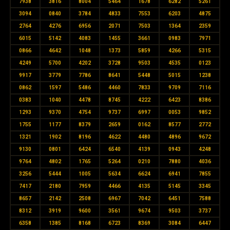
7938
3816
8004
5464
1678
6282
5261
3094
0840
3784
4833
7553
6203
4875
2764
4276
6956
2071
7503
1364
2359
6015
5142
4083
1455
3661
0983
7971
0866
4642
1048
1373
5859
4266
5315
4249
5700
4202
3728
9503
4535
0123
9917
3779
7786
8641
5448
5015
1238
0862
1597
5486
4460
7833
9709
7116
0383
1040
4478
8745
4222
6423
8386
1293
9370
4754
9737
6997
0053
9852
1755
1177
8379
2659
0162
8577
2772
1321
1902
8196
4622
4480
4896
9672
9130
0801
6424
6540
4139
0943
4248
9764
4802
1765
5264
0210
7880
4036
3256
5444
1005
5634
6624
6941
7855
7417
2180
7959
4466
4135
5145
3345
8657
2142
2508
6967
7042
6451
7588
8312
3919
9600
3561
9674
9503
3737
6358
1385
8168
6723
8369
3084
6447