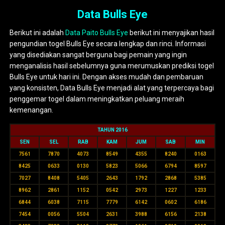
Data Bulls Eye
Berikut ini adalah
Data Paito Bulls Eye
berikut ini menyajikan hasil
pengundian togel Bulls Eye secara lengkap dan rinci. Informasi
yang disediakan sangat berguna bagi pemain yang ingin
menganalisis hasil sebelumnya guna merumuskan prediksi togel
Bulls Eye untuk hari ini. Dengan akses mudah dan pembaruan
yang konsisten, Data Bulls Eye menjadi alat yang terpercaya bagi
penggemar togel dalam meningkatkan peluang meraih
kemenangan.
TAHUN 2016
SEN
SEL
RAB
KAM
JUM
SAB
MIN
7561
7870
4073
8549
4355
8240
0163
8425
0633
0130
5823
5066
6794
8597
7027
8408
5405
2643
1792
2868
5385
8962
2861
1152
0542
2973
1227
1233
6844
6038
7115
7779
6142
0602
6186
7454
0056
5504
2631
3988
6156
2138