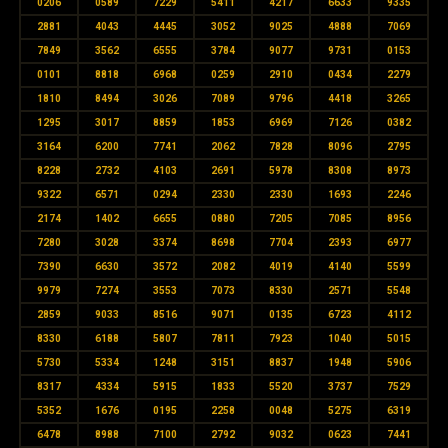
0206
0589
7229
5411
4217
6633
9335
2881
4043
4445
3052
9025
4888
7069
7849
3562
6555
3784
9077
9731
0153
0101
8818
6968
0259
2910
0434
2279
1810
8494
3026
7089
9796
4418
3265
1295
3017
8859
1853
6969
7126
0382
3164
6200
7741
2062
7828
8096
2795
8228
2732
4103
2691
5978
8308
8973
9322
6571
0294
2330
2330
1693
2246
2174
1402
6655
0880
7205
7085
8956
7280
3028
3374
8698
7704
2393
6977
7390
6630
3572
2082
4019
4140
5599
9979
7274
3553
7073
8330
2571
5548
2859
9033
8516
9071
0135
6723
4112
8330
6188
5807
7811
7923
1040
5015
5730
5334
1248
3151
8837
1948
5906
8317
4334
5915
1833
5520
3737
7529
5352
1676
0195
2258
0048
5275
6319
6478
8988
7100
2792
9032
0623
7441