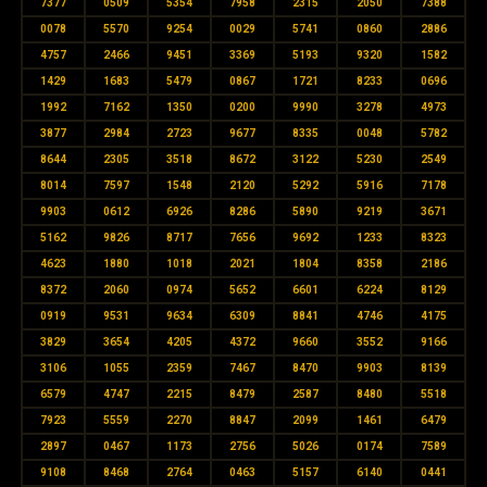
7377
0509
5354
7958
2315
2050
7388
0078
5570
9254
0029
5741
0860
2886
4757
2466
9451
3369
5193
9320
1582
1429
1683
5479
0867
1721
8233
0696
1992
7162
1350
0200
9990
3278
4973
3877
2984
2723
9677
8335
0048
5782
8644
2305
3518
8672
3122
5230
2549
8014
7597
1548
2120
5292
5916
7178
9903
0612
6926
8286
5890
9219
3671
5162
9826
8717
7656
9692
1233
8323
4623
1880
1018
2021
1804
8358
2186
8372
2060
0974
5652
6601
6224
8129
0919
9531
9634
6309
8841
4746
4175
3829
3654
4205
4372
9660
3552
9166
3106
1055
2359
7467
8470
9903
8139
6579
4747
2215
8479
2587
8480
5518
7923
5559
2270
8847
2099
1461
6479
2897
0467
1173
2756
5026
0174
7589
9108
8468
2764
0463
5157
6140
0441