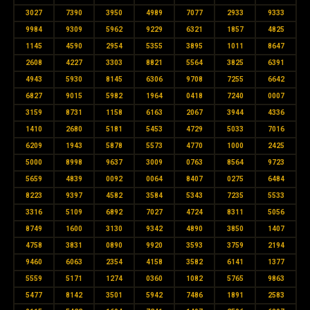
3027
7390
3950
4989
7077
2933
9333
9984
9309
5962
9229
6321
1857
4825
1145
4590
2954
5355
3895
1011
8647
2608
4227
3303
8821
5564
3825
6391
4943
5930
8145
6306
9708
7255
6642
6827
9015
5982
1964
0418
7240
0007
3159
8731
1158
6163
2067
3944
4336
1410
2680
5181
5453
4729
5033
7016
6209
1943
5878
5573
4770
1000
2425
5000
8998
9637
3009
0763
8564
9723
5659
4839
0092
0064
8407
0275
6484
8223
9397
4582
3584
5343
7235
5533
3316
5109
6892
7027
4724
8311
5056
8749
1600
3130
9342
4890
3850
1407
4758
3831
0890
9920
3593
3759
2194
9460
6063
2354
4158
3582
6141
1377
5559
5171
1274
0360
1082
5765
9863
5477
8142
3501
5942
7486
1891
2583