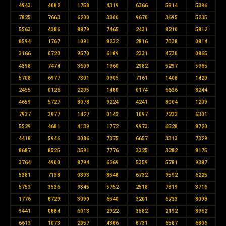
4943
4082
1758
4319
6366
5914
5396
7825
7663
6200
3300
9670
3695
5235
5563
4386
8879
7465
2431
8210
5812
8594
1767
1091
8232
2816
7038
0814
3166
0720
9570
6189
2331
4730
0865
4398
7474
3609
1960
2982
5297
5965
5708
6977
7301
0905
7161
1408
1420
2455
0126
2205
1480
0174
6636
8244
4659
5727
8078
9224
4241
8004
1209
7937
3977
1427
0143
1097
7233
6301
5529
4681
4139
1772
9973
6528
8720
4418
5946
3086
7375
6657
3313
7329
8687
8525
3591
7776
3325
3282
8175
3764
4900
8794
6269
5359
5781
9387
5381
7138
0393
8548
6732
9592
6225
5753
3536
9345
5752
2518
7819
3716
1776
8729
3090
6540
3201
6733
8098
9441
0884
6013
2922
3582
2192
8962
6613
1073
2057
4386
8731
6587
6806