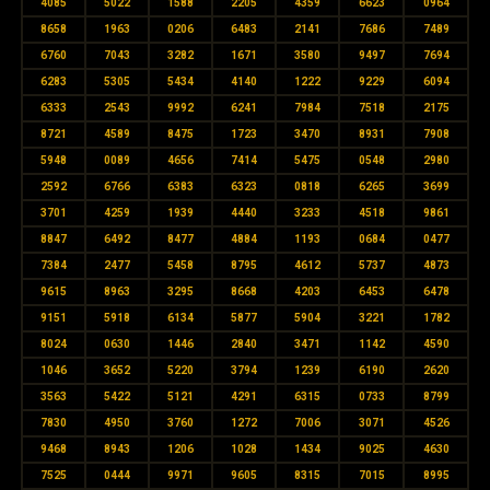
4085
5022
1588
2205
4359
6623
0964
8658
1963
0206
6483
2141
7686
7489
6760
7043
3282
1671
3580
9497
7694
6283
5305
5434
4140
1222
9229
6094
6333
2543
9992
6241
7984
7518
2175
8721
4589
8475
1723
3470
8931
7908
5948
0089
4656
7414
5475
0548
2980
2592
6766
6383
6323
0818
6265
3699
3701
4259
1939
4440
3233
4518
9861
8847
6492
8477
4884
1193
0684
0477
7384
2477
5458
8795
4612
5737
4873
9615
8963
3295
8668
4203
6453
6478
9151
5918
6134
5877
5904
3221
1782
8024
0630
1446
2840
3471
1142
4590
1046
3652
5220
3794
1239
6190
2620
3563
5422
5121
4291
6315
0733
8799
7830
4950
3760
1272
7006
3071
4526
9468
8943
1206
1028
1434
9025
4630
7525
0444
9971
9605
8315
7015
8995