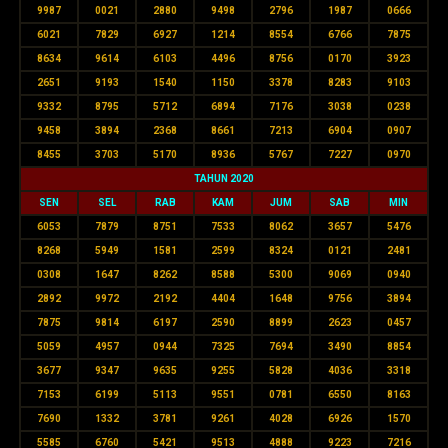
9987
0021
2880
9498
2796
1987
0666
6021
7829
6927
1214
8554
6766
7875
8634
9614
6103
4496
8756
0170
3923
2651
9193
1540
1150
3378
8283
9103
9332
8795
5712
6894
7176
3038
0238
9458
3894
2368
8661
7213
6904
0907
8455
3703
5170
8936
5767
7227
0970
TAHUN 2020
SEN
SEL
RAB
KAM
JUM
SAB
MIN
6053
7879
8751
7533
8062
3657
5476
8268
5949
1581
2599
8324
0121
2481
0308
1647
8262
8588
5300
9069
0940
2892
9972
2192
4404
1648
9756
3894
7875
9814
6197
2590
8899
2623
0457
5059
4957
0944
7325
7694
3490
8854
3677
9347
9635
9255
5828
4036
3318
7153
6199
5113
9551
0781
6550
8163
7690
1332
3781
9261
4028
6926
1570
5585
6760
5421
9513
4888
9223
7216