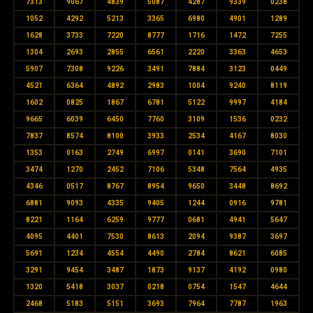
7313
9067
4839
5087
4287
9339
0238
1052
4292
5213
3365
6980
4901
1289
1628
3733
7220
8777
1716
1472
7255
1304
2693
2855
6561
2220
3363
4653
5907
7308
9226
3491
7884
3123
0449
4521
6364
4892
2983
1004
9240
8119
1602
0825
1867
6781
5122
9997
4184
9665
6039
6450
7760
3109
1536
0232
7837
8574
8100
3933
2534
4167
8030
1353
0163
2749
6997
0141
3690
7101
3474
1270
2452
7106
5348
7564
4935
4346
0517
8767
8954
9650
3448
8692
6881
9093
4335
9405
1244
0916
9781
8221
1164
6259
9777
0681
4941
5647
4095
4401
7530
8613
2094
9387
3697
5691
1234
4554
4490
2784
8621
6085
3291
9454
3487
1873
9137
4192
0980
1320
5418
3037
0218
0754
1547
4644
2468
5183
5151
3693
7964
7787
1963