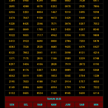
3284
0960
8244
0880
6663
7028
6411
2695
4388
6570
0202
0870
2925
7806
6356
3253
8804
1467
9310
3495
9398
3474
7047
9158
9872
3429
9449
6318
9220
8425
2346
7571
3876
0207
7552
0891
0849
1703
9457
5430
0207
8540
9322
9055
7117
4962
5356
5195
9808
0413
3922
6690
0800
2786
7233
5878
6582
7320
2523
4683
9635
6479
0427
8323
7802
3841
0191
3098
8131
4214
1371
7175
2815
1166
3989
5339
0748
8297
3436
4106
2820
7919
2872
0190
5239
8176
3207
5282
0889
4253
5068
6562
5019
0385
1832
5065
3704
1228
2195
7033
4188
7167
3914
5757
4050
0149
0986
6690
6994
5799
6744
7332
5132
0655
8534
1169
8945
5630
6114
TAHUN 2025
SEN
SEL
RAB
KAM
JUM
SAB
MIN