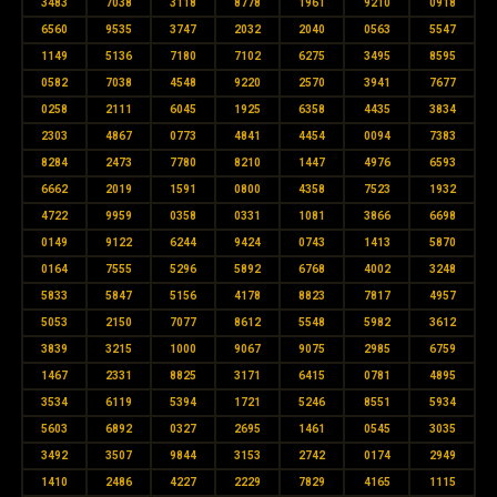
3483
7038
3118
8778
1961
9210
0918
6560
9535
3747
2032
2040
0563
5547
1149
5136
7180
7102
6275
3495
8595
0582
7038
4548
9220
2570
3941
7677
0258
2111
6045
1925
6358
4435
3834
2303
4867
0773
4841
4454
0094
7383
8284
2473
7780
8210
1447
4976
6593
6662
2019
1591
0800
4358
7523
1932
4722
9959
0358
0331
1081
3866
6698
0149
9122
6244
9424
0743
1413
5870
0164
7555
5296
5892
6768
4002
3248
5833
5847
5156
4178
8823
7817
4957
5053
2150
7077
8612
5548
5982
3612
3839
3215
1000
9067
9075
2985
6759
1467
2331
8825
3171
6415
0781
4895
3534
6119
5394
1721
5246
8551
5934
5603
6892
0327
2695
1461
0545
3035
3492
3507
9844
3153
2742
0174
2949
1410
2486
4227
2229
7829
4165
1115