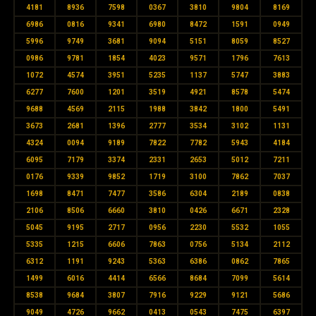
4181
8936
7598
0367
3810
9804
8169
6986
0816
9341
6980
8472
1591
0949
5996
9749
3681
9094
5151
8059
8527
0986
9781
1854
4023
9571
1796
7613
1072
4574
3951
5235
1137
5747
3883
6277
7600
1201
3519
4921
8578
5474
9688
4569
2115
1988
3842
1800
5491
3673
2681
1396
2777
3534
3102
1131
4324
0094
9189
7822
7782
5943
4184
6095
7179
3374
2331
2653
5012
7211
0176
9339
9852
1719
3100
7862
7037
1698
8471
7477
3586
6304
2189
0838
2106
8506
6660
3810
0426
6671
2328
5045
9195
2717
0956
2230
5532
1055
5335
1215
6606
7863
0756
5134
2112
6312
1191
9243
5363
6386
0862
7865
1499
6016
4414
6566
8684
7099
5614
8538
9684
3807
7916
9229
9121
5686
9049
4726
9662
0413
0543
7475
6397