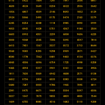
0115
5422
1604
7241
1497
2506
6807
4630
4524
3649
0234
6522
2556
3642
1056
6807
4509
2146
8693
1832
6129
3924
5066
3495
0175
0474
2163
5379
6245
8254
6348
1118
0985
0890
0999
9053
6943
4428
5751
4367
9184
2504
6603
0992
4351
2239
6058
9636
6225
3000
9368
2345
7386
5095
4597
7814
6413
7451
1567
3537
0572
3713
8644
9560
9583
8295
9298
0909
2871
0427
8580
1778
7362
0481
9403
4134
0376
6065
4306
6096
6754
1725
4998
0258
9465
4394
5337
3901
6161
4064
4956
1811
7630
0069
6942
4608
2571
0138
6652
0736
2450
6533
0383
5558
6724
5680
7287
0003
9786
1965
7095
4811
2381
0475
6671
9469
5504
5097
6506
3037
1047
7879
9855
4859
4805
7544
1609
6755
8085
4516
1682
5110
9208