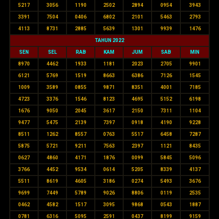
5217
3056
1190
2502
2894
0954
3943
3391
7504
0406
6802
2101
5463
2793
4113
8731
2885
5639
1301
9939
1476
TAHUN 2022
SEN
SEL
RAB
KAM
JUM
SAB
MIN
8970
4462
1933
1181
2023
2705
9901
6121
5769
1519
8663
6386
7126
1545
1009
3589
0855
9871
8351
4001
7185
4723
3376
1546
8123
4695
5152
6198
1676
9050
2045
3617
2150
7311
1104
9477
5475
2139
7397
0918
4190
9228
8511
1262
8557
0763
5517
6458
7287
5875
5721
9211
7563
2397
1121
8435
0627
4860
4171
1876
0099
5845
5096
3766
4452
9534
0614
5205
8339
4137
5511
8619
4605
3186
0274
5493
3676
9699
7449
5789
9026
8806
0119
2535
0462
4582
1517
3095
9868
0543
1887
0781
6316
5095
2591
0437
8199
9159