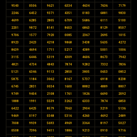
9540
0506
9621
6334
4634
7636
7179
2246
6452
9371
4351
0183
6881
9830
4699
6285
2805
6709
5686
6111
5100
2201
9872
8141
8653
6863
8129
8507
9706
1577
7920
0085
2367
2695
1015
8923
2423
4218
9868
3438
5635
4272
8639
4694
1711
5217
4389
5001
1006
3115
6446
5319
4309
4606
8673
7942
4821
4734
4843
7874
9282
7332
7836
5121
6346
9113
2850
3805
0653
0852
5875
1184
3062
8167
5737
6918
8238
6745
2831
0034
1600
8882
4889
8807
9749
9404
2108
1761
1826
6690
2092
1888
1991
5539
3262
6333
7874
6850
6422
6425
8579
7063
2904
3219
5136
9469
0197
0348
5316
4260
4692
2489
7008
9939
5693
4969
3364
8197
5027
0508
7396
9411
1886
9213
0910
9716