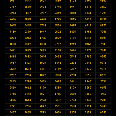
6611
7443
6003
4580
8104
0560
8860
2737
5560
7974
9746
8941
6013
3857
5244
6037
5207
2319
0848
0141
1799
7496
9823
7470
4745
0815
6139
8892
2665
4465
6764
6578
3685
6417
8873
9180
2390
3947
2522
3475
3986
7766
9204
5213
1755
9029
0132
6648
8801
4083
3342
4358
5787
1219
2360
7885
3441
5043
0029
8168
3696
5078
2748
1414
7983
0646
2032
0544
0702
9563
7987
6403
8028
6444
2294
7545
0913
5632
1664
8481
9119
6387
1937
9614
3287
0264
1822
5390
2288
7695
0629
0943
0294
0439
0682
6441
8840
2031
2469
9062
3170
1388
1109
9282
0655
7786
9442
6821
1715
7618
1302
4450
5895
1614
9973
6352
2794
9840
2209
8721
5236
2847
9501
3558
9031
5707
0427
5825
4583
7628
8205
5159
0543