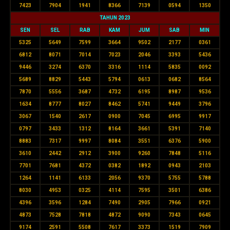
7423
7904
1941
8366
7139
0594
1350
TAHUN 2023
SEN
SEL
RAB
KAM
JUM
SAB
MIN
5325
5649
7599
3664
9502
2177
0361
6812
8071
7014
7023
2046
3393
5436
9446
3274
6370
3316
1114
5835
0092
5689
8829
5443
5794
0613
0682
8564
7870
5556
3687
4732
6195
8987
9536
1634
8777
8027
8462
5741
9449
3796
3067
1540
2617
0900
7045
6995
9917
0797
3433
1312
8164
3661
5391
7140
8883
7317
9997
8084
3551
6376
5900
3610
2442
2912
3900
9260
7848
5116
7701
7681
4372
0382
1892
0943
2103
1264
1141
6133
2056
9370
5755
5788
8030
4953
0325
4114
7595
3501
6386
4396
3596
1284
7490
2905
7966
0921
4873
7528
7818
4872
9090
7343
0645
9174
2591
5508
7617
3373
1519
7909