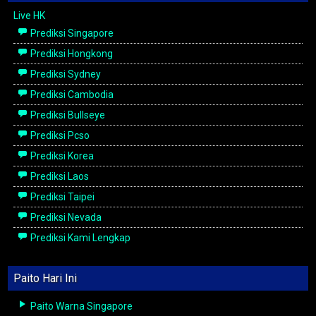
Live HK
Prediksi Singapore
Prediksi Hongkong
Prediksi Sydney
Prediksi Cambodia
Prediksi Bullseye
Prediksi Pcso
Prediksi Korea
Prediksi Laos
Prediksi Taipei
Prediksi Nevada
Prediksi Kami Lengkap
Paito Hari Ini
Paito Warna Singapore