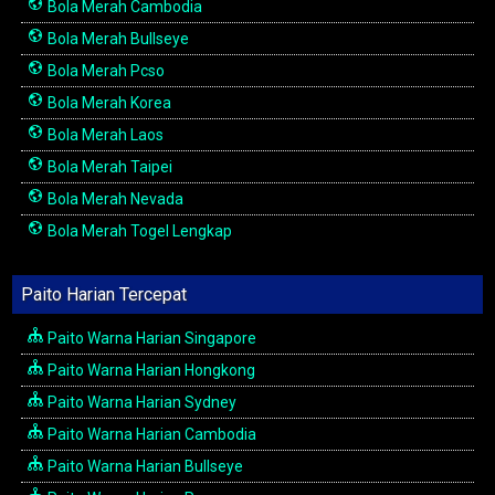
Bola Merah Cambodia
Bola Merah Bullseye
Bola Merah Pcso
Bola Merah Korea
Bola Merah Laos
Bola Merah Taipei
Bola Merah Nevada
Bola Merah Togel Lengkap
Paito Harian Tercepat
Paito Warna Harian Singapore
Paito Warna Harian Hongkong
Paito Warna Harian Sydney
Paito Warna Harian Cambodia
Paito Warna Harian Bullseye