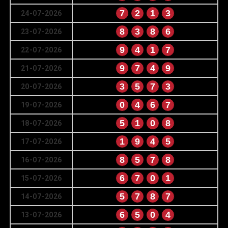
7
2
1
3
24-07-2026
8
3
8
6
23-07-2026
9
4
1
7
22-07-2026
9
7
4
9
21-07-2026
3
5
7
3
20-07-2026
0
4
6
7
19-07-2026
5
1
0
8
18-07-2026
1
9
4
5
17-07-2026
8
5
7
8
16-07-2026
6
7
0
1
15-07-2026
5
7
8
7
14-07-2026
6
5
0
4
13-07-2026