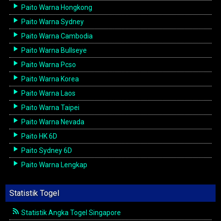
Paito Warna Hongkong
Paito Warna Sydney
Paito Warna Cambodia
Paito Warna Bullseye
Paito Warna Pcso
Paito Warna Korea
Paito Warna Laos
Paito Warna Taipei
Paito Warna Nevada
Paito HK 6D
Paito Sydney 6D
Paito Warna Lengkap
Statistik Togel
Statistik Angka Togel Singapore