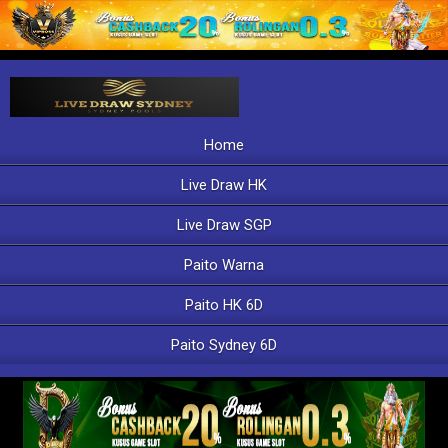
Home
Live Draw HK
Live Draw SGP
Paito Warna
Paito HK 6D
Paito Sydney 6D