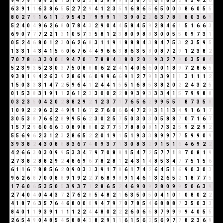
9
4
7
9
7
8
9
2
8
1
3
1
0
5
5
8
3
9
9
9
1
5
8
7
6
6
1
8
3
2
9
5
4
2
6
6
3
9
1
1
6
3
8
6
5
5
2
7
2
9
4
1
2
3
5
1
6
8
6
5
6
5
0
0
0
8
6
0
5
5
8
0
2
7
9
1
6
1
1
2
9
5
4
3
7
9
9
9
1
1
3
9
0
2
2
6
3
7
8
6
8
0
3
6
9
5
2
4
0
4
9
6
2
6
8
0
7
8
4
3
2
9
0
4
4
5
8
4
5
9
2
8
4
6
1
5
1
6
6
3
6
9
0
7
7
7
2
2
1
3
1
0
5
7
3
5
8
1
2
3
8
0
9
8
8
3
0
0
5
5
0
9
7
3
1
0
5
2
4
6
8
0
1
2
3
0
6
2
6
8
3
1
1
9
1
8
8
8
4
3
8
4
7
5
3
2
3
5
9
5
1
3
3
1
4
3
4
1
5
6
0
6
7
6
4
4
9
6
6
3
8
6
3
5
8
0
8
7
2
9
1
2
3
8
2
7
0
7
8
6
3
3
0
0
0
9
4
7
0
7
7
8
8
4
3
8
0
2
0
2
9
3
2
7
9
0
3
5
8
4
5
2
3
9
3
5
2
3
0
3
7
5
0
8
8
0
6
2
2
4
1
4
0
6
6
0
0
1
8
9
7
2
8
6
5
9
3
8
1
9
4
2
6
3
9
2
8
6
9
6
0
9
9
6
6
9
1
2
7
9
1
3
9
1
1
3
1
1
1
2
1
5
0
3
3
3
1
4
7
2
5
9
6
4
1
2
4
4
1
5
5
1
6
8
5
3
8
2
0
2
2
4
3
2
5
0
1
5
3
8
3
1
9
1
1
2
6
1
2
3
3
0
0
2
2
8
9
3
9
3
3
3
4
1
5
7
9
9
8
8
0
3
2
3
5
0
4
2
0
2
8
8
2
9
2
1
2
3
7
1
7
6
5
6
2
9
9
5
5
1
8
7
3
5
8
1
0
9
2
2
9
6
2
2
4
9
9
1
6
7
2
7
6
0
6
6
4
7
2
9
3
1
1
3
4
9
1
6
1
7
3
0
5
3
8
7
6
6
2
8
9
9
5
6
2
3
0
2
5
7
5
0
3
0
3
0
5
8
8
7
0
7
1
6
7
1
5
7
2
9
6
0
6
6
3
0
8
9
8
8
0
2
7
7
5
7
8
8
0
8
1
7
3
2
5
9
2
2
9
2
5
5
6
9
6
2
3
1
2
3
2
8
6
5
2
2
0
1
9
1
5
1
9
3
3
8
9
9
7
7
5
9
9
0
9
3
9
3
8
2
4
3
0
8
8
8
3
6
7
4
0
9
3
7
1
3
0
8
3
2
9
1
5
1
6
4
6
9
2
2
4
2
6
6
3
0
3
0
9
9
5
3
3
4
7
9
7
0
8
8
1
5
4
7
2
5
7
7
1
8
7
0
8
1
9
2
7
3
8
2
8
8
2
9
2
4
8
6
9
6
7
8
2
8
1
2
4
3
1
4
8
5
3
4
7
7
5
1
5
6
6
1
1
6
7
8
8
5
6
2
0
9
0
3
3
3
9
1
7
8
6
1
7
4
2
6
4
5
1
6
9
0
3
0
3
9
6
2
6
8
7
0
0
8
8
9
1
9
2
2
7
6
8
9
8
9
1
4
6
1
3
2
6
5
2
1
8
7
7
5
1
7
6
0
6
5
3
5
0
5
3
9
3
7
1
2
8
6
5
2
4
6
9
0
9
2
8
0
9
9
5
0
6
3
9
2
7
4
0
4
0
4
4
3
7
2
7
6
2
8
5
4
8
2
1
6
3
5
0
5
0
4
1
0
1
0
8
0
2
2
4
1
8
7
6
3
5
7
6
4
6
8
0
0
0
9
4
7
9
7
0
7
8
5
4
6
8
8
8
7
3
5
0
3
3
8
4
0
1
1
9
3
9
1
1
1
1
2
2
4
4
8
0
2
2
2
6
0
6
6
8
7
9
9
9
9
4
0
5
5
2
6
5
4
9
0
4
8
5
4
5
8
8
4
3
8
2
9
1
1
6
1
5
6
2
5
6
9
7
7
8
2
3
6
9