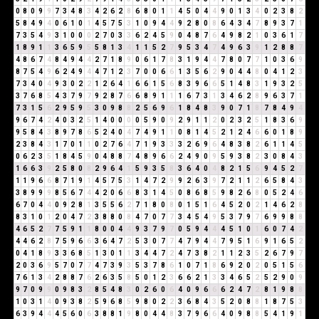
0
8
0
9
9
7
3
4
8
3
4
2
6
2
8
6
8
0
1
1
4
5
0
4
4
9
0
1
3
4
0
2
3
8
2
5
8
4
9
4
0
6
1
0
1
4
5
7
5
3
1
0
9
4
4
9
2
8
0
8
6
4
3
4
7
8
9
3
7
1
7
3
5
4
9
3
1
0
0
0
2
7
0
3
3
6
2
4
5
9
0
4
8
7
6
4
9
8
2
1
0
3
6
1
7
1
8
9
1
1
3
6
5
9
5
5
8
1
3
4
1
1
5
2
7
9
5
3
4
7
4
9
6
3
9
1
2
8
8
7
4
8
6
7
4
8
4
9
4
4
2
7
1
8
9
0
6
1
7
8
3
1
9
4
4
7
8
0
7
7
1
0
3
6
9
8
7
5
4
9
6
2
4
9
4
4
7
1
2
3
7
0
0
6
6
1
3
5
6
2
9
0
4
4
8
0
4
1
2
3
7
3
4
0
4
9
3
0
2
2
1
2
6
4
1
6
6
1
5
6
8
3
9
6
6
5
1
4
8
3
1
9
3
2
5
3
7
6
8
5
4
3
7
9
7
9
2
8
7
6
6
8
9
1
1
1
6
7
3
1
3
4
6
2
8
9
6
3
7
1
7
3
1
5
6
2
9
5
9
5
3
0
9
8
8
2
5
6
9
6
1
8
4
8
3
9
0
7
1
8
7
8
4
9
4
9
6
7
4
2
4
0
3
2
5
1
4
0
0
0
0
5
9
0
9
2
9
1
1
2
0
2
3
2
5
1
8
3
6
9
9
5
8
4
3
8
9
7
8
6
5
2
4
0
4
7
4
9
1
1
0
8
1
4
5
2
1
2
4
6
6
0
1
8
9
2
3
8
4
3
1
7
0
1
1
0
2
7
6
4
7
1
9
3
3
3
2
6
9
6
4
8
3
8
2
6
1
1
4
5
0
6
2
3
5
1
8
4
5
9
0
4
8
8
7
4
8
9
6
6
2
4
9
0
9
5
9
3
8
2
3
0
8
4
3
1
6
6
3
9
2
5
8
0
8
2
9
6
4
1
5
9
3
5
8
3
6
4
0
4
8
2
1
5
6
9
4
5
2
7
1
1
9
6
6
8
7
1
9
1
4
5
7
5
3
1
4
7
2
9
9
2
6
3
9
7
2
1
1
2
6
5
8
4
3
3
8
9
9
9
8
5
6
7
4
4
2
0
6
6
8
3
1
4
5
0
8
6
8
5
9
8
2
6
8
0
5
2
4
6
6
7
0
4
4
0
9
2
8
1
3
5
5
6
2
7
1
8
0
8
0
1
5
1
6
4
5
2
0
2
1
4
6
2
8
8
3
1
0
1
2
0
4
7
2
3
8
8
0
8
4
7
0
7
7
3
4
5
4
9
5
3
7
9
7
6
9
9
8
8
4
6
5
2
7
7
5
9
1
1
8
0
0
4
4
9
3
7
9
7
0
5
9
4
4
4
5
1
0
1
6
0
7
4
2
4
4
6
2
8
7
5
9
6
6
3
6
4
7
2
5
3
0
7
7
4
7
9
4
4
7
9
5
1
6
9
1
6
5
2
0
4
1
8
9
3
3
6
8
5
1
3
0
1
1
3
4
4
7
2
4
7
3
8
2
1
1
2
3
5
2
6
7
9
7
2
0
3
6
9
5
7
0
7
7
4
7
3
9
3
5
3
7
8
6
1
0
7
1
8
6
9
2
0
2
0
5
1
5
6
7
6
1
3
4
2
8
8
7
6
2
6
3
5
8
5
0
1
2
3
6
6
2
1
3
3
4
6
5
2
5
2
9
0
9
9
7
0
9
9
0
9
8
3
2
8
5
4
8
3
0
2
6
0
6
4
0
9
6
6
6
2
4
7
2
8
1
9
8
8
1
0
3
1
4
0
9
3
8
2
5
9
6
8
5
9
8
0
2
2
3
6
8
4
3
5
2
0
8
8
1
8
7
5
3
6
3
9
4
4
4
5
6
0
6
3
8
8
1
9
8
0
4
4
8
3
7
9
6
6
4
0
9
8
8
5
4
1
9
1