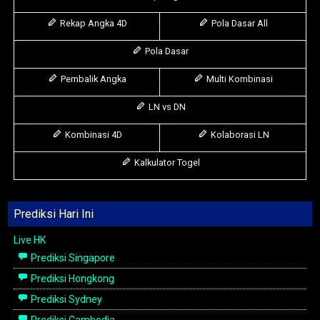
Rekap Angka 4D
Pola Dasar All
Pola Dasar
Pembalik Angka
Multi Kombinasi
LN vs DN
Kombinasi 4D
Kolaborasi LN
Kalkulator Togel
Prediksi Hari Ini
Live HK
Prediksi Singapore
Prediksi Hongkong
Prediksi Sydney