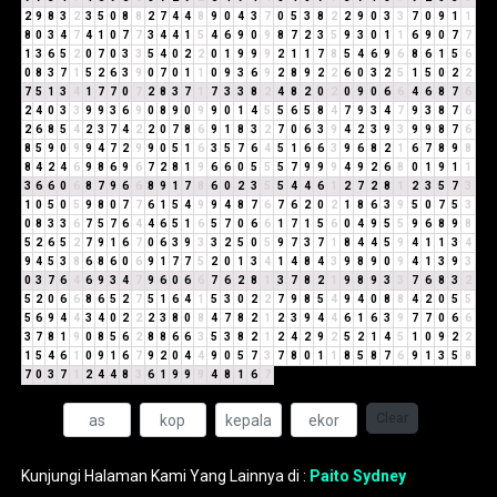
2
9
8
3
2
3
5
0
8
8
2
7
4
4
8
9
0
4
3
7
0
5
3
8
2
2
9
0
3
3
7
0
9
1
1
8
0
3
4
7
4
1
0
7
7
3
4
4
1
5
4
6
9
0
9
8
7
2
3
5
9
3
0
1
1
6
9
0
7
7
1
3
6
5
2
0
7
0
3
3
5
4
0
2
2
0
1
9
9
9
2
1
1
7
8
5
4
6
9
6
8
6
1
5
6
0
8
3
7
1
5
2
6
3
9
0
7
0
1
1
0
9
3
6
9
2
8
9
2
2
6
0
3
2
5
1
5
0
2
2
7
5
1
3
4
1
7
7
0
7
2
8
3
7
1
7
3
3
8
2
4
8
2
0
2
0
9
0
6
6
4
6
8
7
6
2
4
0
3
3
9
9
3
6
9
0
8
9
0
9
9
0
1
4
5
5
6
5
8
4
7
9
3
4
7
9
3
8
7
6
2
6
8
5
4
2
3
7
4
2
2
0
7
8
6
9
1
8
3
2
7
0
6
3
9
4
2
3
9
3
9
9
8
7
6
8
5
9
0
9
9
4
7
2
9
9
0
5
1
6
3
5
7
6
4
5
1
6
6
3
9
6
8
2
1
6
7
8
9
8
8
4
2
4
6
9
8
6
9
6
7
2
8
1
9
6
6
0
5
5
5
7
9
9
9
4
9
2
6
8
0
1
9
1
1
3
6
6
0
6
8
7
9
6
6
8
9
1
7
8
6
0
2
3
5
5
4
4
6
1
2
7
2
8
1
2
3
5
7
3
1
0
5
0
5
9
8
0
7
7
6
1
5
4
9
9
4
8
7
6
7
6
2
0
2
1
8
6
3
9
5
0
7
5
3
0
8
3
3
6
7
5
7
6
4
4
6
5
1
6
5
7
0
6
6
1
7
1
5
6
0
4
9
5
5
9
6
8
9
8
5
2
6
5
2
7
9
1
6
7
0
6
3
9
3
3
2
5
0
5
9
7
3
7
1
8
4
4
5
9
4
1
1
3
4
9
4
5
3
8
6
8
6
0
6
9
1
7
7
5
2
0
1
3
4
1
4
8
4
3
9
8
9
0
9
4
1
3
9
3
0
3
7
6
4
6
9
3
4
7
9
6
0
6
6
7
6
2
8
1
3
7
8
2
1
9
8
9
3
3
7
6
8
3
2
5
2
0
6
6
8
6
5
2
7
5
1
6
4
1
5
3
0
2
2
7
9
8
5
4
9
4
0
8
8
4
2
0
5
5
5
6
9
4
4
3
4
0
2
2
2
3
8
0
8
4
7
8
2
1
2
3
9
4
4
6
1
6
3
9
7
7
0
6
6
3
7
8
1
9
0
8
5
6
2
8
8
6
6
3
5
3
8
2
1
2
4
2
9
2
5
2
1
4
5
1
0
9
2
2
1
5
4
6
1
0
9
1
6
7
9
2
0
4
4
9
0
5
7
3
7
8
0
1
1
8
5
8
7
6
9
1
3
5
8
7
0
3
7
1
2
4
4
8
3
6
1
9
9
9
4
8
1
6
7
Clear
Kunjungi Halaman Kami Yang Lainnya di :
Paito Sydney