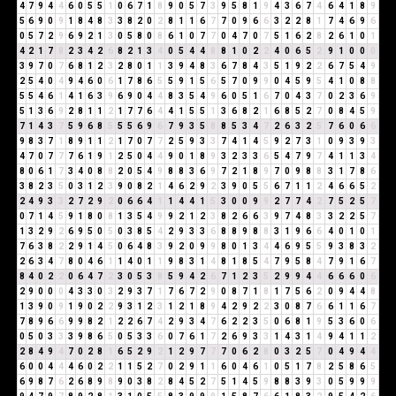
4
7
9
4
4
6
0
5
5
1
0
6
7
1
8
9
0
5
7
3
9
5
8
1
9
4
3
6
7
4
6
4
1
8
9
5
6
9
0
9
1
8
4
8
3
3
8
2
0
2
8
1
1
6
7
7
0
9
6
6
3
2
2
8
1
7
4
6
9
6
0
5
7
2
9
6
9
2
1
3
0
5
8
0
8
6
1
0
7
7
0
4
7
0
7
5
1
6
2
8
2
6
1
0
1
4
2
1
7
8
2
3
4
2
6
8
2
1
3
4
0
5
4
4
8
8
1
0
2
2
4
0
6
5
2
9
1
0
0
0
3
9
7
0
7
6
8
1
2
3
2
8
0
1
1
3
9
4
8
3
6
7
8
4
3
5
1
9
2
2
6
7
5
4
9
2
5
4
0
4
9
4
6
0
6
1
7
8
6
5
5
9
1
5
6
5
7
0
9
9
0
4
5
9
5
4
1
0
8
8
5
5
4
6
1
4
1
6
3
9
6
9
0
4
4
8
3
5
4
9
6
0
5
1
6
7
0
4
3
7
0
2
3
6
9
5
1
3
6
9
2
8
1
1
2
1
7
7
6
4
4
1
5
5
1
3
6
8
2
1
6
8
5
2
7
0
8
4
5
9
7
1
4
3
7
5
9
6
8
5
5
5
6
9
6
7
9
3
5
8
8
5
3
4
7
2
6
3
2
5
7
6
0
6
6
9
8
3
7
1
8
9
1
1
2
1
7
0
7
7
2
5
9
3
3
7
4
1
4
5
9
2
7
3
1
0
9
3
9
3
4
7
0
7
7
7
6
1
9
1
2
5
0
4
4
9
0
1
8
9
3
2
3
3
6
5
4
7
9
7
4
1
1
3
4
8
0
6
1
7
3
4
0
8
8
2
0
5
4
9
8
8
3
6
9
7
2
1
8
9
7
0
9
8
8
3
1
7
8
6
3
8
2
3
5
0
3
1
2
3
9
0
8
2
1
4
6
2
9
2
3
9
0
5
5
6
7
1
1
2
4
6
6
5
2
2
4
9
3
3
2
7
2
9
2
0
6
6
4
1
1
4
4
1
5
3
0
0
9
9
2
7
7
4
2
7
5
2
5
7
0
7
1
4
5
9
1
8
0
8
1
3
5
4
9
9
2
1
2
3
8
2
6
6
3
9
7
4
8
3
3
2
2
5
7
1
3
2
9
2
6
9
5
0
5
0
3
8
5
4
2
9
3
3
6
8
8
9
8
8
3
1
9
6
6
4
0
1
0
1
7
6
3
8
2
2
9
1
4
5
0
6
4
8
3
9
2
0
9
9
8
0
1
3
4
4
6
9
5
5
9
3
8
3
2
2
6
3
4
7
8
0
4
6
1
1
4
0
1
1
9
8
3
1
4
8
1
8
5
4
7
9
5
8
4
7
9
1
6
7
8
4
0
2
2
0
6
4
7
2
3
0
5
3
8
5
9
4
2
6
7
1
2
3
5
2
9
9
4
4
6
6
6
0
6
2
9
0
0
0
4
3
3
0
3
2
9
3
7
1
7
6
7
2
9
0
8
7
1
8
1
7
5
6
2
0
9
4
4
8
1
3
9
0
9
1
9
0
2
2
9
3
1
2
3
1
2
1
8
9
4
2
9
2
2
3
0
8
7
6
6
1
1
6
7
7
8
9
6
6
9
9
8
2
1
2
2
6
7
4
2
9
3
4
7
6
2
2
3
5
0
6
8
1
9
5
3
6
0
6
0
5
0
3
3
3
9
8
6
5
0
5
3
3
6
0
7
6
1
7
2
6
9
3
3
1
4
3
1
4
9
4
1
1
2
2
8
4
9
4
7
0
2
8
1
6
5
2
9
2
1
2
9
7
7
7
0
6
2
8
0
3
2
5
7
0
4
9
4
4
6
0
0
4
4
4
6
0
2
2
1
1
5
2
7
0
2
9
1
1
6
0
4
6
1
0
5
1
7
8
2
5
8
6
5
6
9
8
7
6
2
6
8
9
8
9
0
3
8
2
8
4
5
2
7
5
1
4
5
9
8
8
3
9
3
0
5
9
9
9