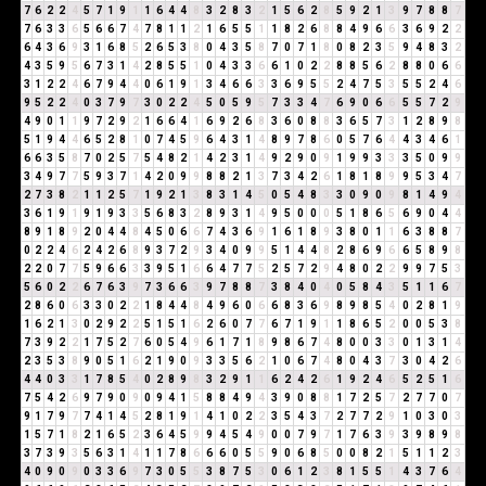
7
6
2
2
4
5
7
1
9
1
1
6
4
4
8
3
2
8
3
2
1
5
6
2
8
5
9
2
1
3
9
7
8
8
7
7
6
3
3
6
5
6
6
7
4
7
8
1
1
2
1
6
5
5
1
1
8
2
6
8
8
4
9
6
6
3
6
9
2
2
6
4
3
6
9
3
1
6
8
5
2
6
5
3
8
0
4
3
5
8
7
0
7
1
8
0
8
2
3
5
9
4
8
3
2
4
3
5
9
5
6
7
3
1
4
2
8
5
5
1
0
4
3
3
6
6
1
0
2
2
8
8
5
6
2
8
8
0
6
6
3
1
2
2
4
6
7
9
4
4
0
6
1
9
1
3
4
6
6
3
3
6
9
5
5
2
4
7
5
3
5
5
2
4
6
9
5
2
2
4
0
3
7
9
7
3
0
2
2
4
5
0
5
9
5
7
3
3
4
7
6
9
0
6
6
5
5
7
2
9
4
9
0
1
1
9
7
2
9
2
1
6
6
4
1
6
9
2
6
8
3
6
0
8
8
3
6
5
7
3
1
2
8
9
8
5
1
9
4
4
6
5
2
8
1
0
7
4
5
9
6
4
3
1
4
8
9
7
8
6
0
5
7
6
4
4
3
4
6
1
6
6
3
5
8
7
0
2
5
7
5
4
8
2
1
4
2
3
1
4
9
2
9
0
9
1
9
9
3
3
3
5
0
9
9
3
4
9
7
7
5
9
3
7
1
4
2
0
9
9
8
8
2
1
3
7
3
4
2
6
1
8
1
8
9
9
5
3
4
7
2
7
3
8
2
1
1
2
5
7
1
9
2
1
3
8
3
1
4
5
0
5
4
8
3
3
0
9
0
9
8
1
4
9
4
3
6
1
9
1
9
1
9
3
3
5
6
8
3
2
8
9
3
1
4
9
5
0
0
0
5
1
8
6
5
6
9
0
4
4
8
9
1
8
9
2
0
4
4
8
4
5
0
6
6
7
4
3
6
9
1
6
1
8
9
3
8
0
1
1
6
3
8
8
7
0
2
2
4
6
2
4
2
6
8
9
3
7
2
9
3
4
0
9
9
5
1
4
4
8
2
8
6
9
6
6
5
8
9
8
2
2
0
7
7
5
9
6
6
3
3
9
5
1
6
6
4
7
7
5
2
5
7
2
9
4
8
0
2
2
9
9
7
5
3
5
6
0
2
2
6
7
6
3
9
7
3
6
6
3
9
7
8
8
7
3
8
4
0
4
0
5
8
4
3
5
1
1
6
7
2
8
6
0
6
3
3
0
2
2
1
8
4
4
8
4
9
6
0
6
6
8
3
6
9
8
9
8
5
4
0
2
8
1
9
1
6
2
1
3
0
2
9
2
2
5
1
5
1
6
2
6
0
7
7
6
7
1
9
1
1
8
6
5
2
0
0
5
3
8
7
3
9
2
2
1
7
5
2
7
6
0
5
4
9
6
1
7
1
8
9
8
6
7
4
8
0
0
3
3
0
1
3
1
4
2
3
5
3
8
9
0
5
1
6
2
1
9
0
9
3
3
5
6
2
1
0
6
7
4
8
0
4
3
7
3
0
4
2
6
4
4
0
3
3
1
7
8
5
4
0
2
8
9
8
3
2
9
1
1
6
2
4
2
6
1
9
2
4
6
5
2
5
1
6
7
5
4
2
6
9
7
9
0
9
0
9
4
1
5
8
8
4
9
4
3
9
0
8
8
1
7
2
5
7
2
7
7
0
7
9
1
7
9
7
7
4
1
4
5
2
8
1
9
1
4
1
0
2
2
3
5
4
3
7
2
7
7
2
9
1
0
3
0
3
1
5
7
1
8
2
1
6
5
2
3
6
4
5
9
9
4
5
4
9
0
0
7
9
7
1
7
6
3
9
3
9
8
9
8
3
7
3
9
3
5
6
3
1
4
1
1
7
8
6
6
6
0
5
5
9
0
6
8
5
0
0
8
2
1
5
1
1
2
3
4
0
9
0
9
0
3
3
6
9
7
3
0
5
5
3
8
7
5
3
0
6
1
2
3
8
1
5
5
1
4
3
7
6
4