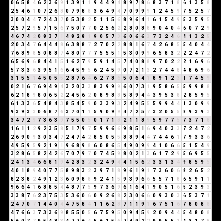
0
6
5
8
4
6
2
3
6
9
1
3
9
1
1
9
4
4
9
4
8
9
7
8
6
8
3
7
1
8
6
1
3
5
8
2
5
4
6
1
0
7
2
6
8
0
7
9
8
8
3
6
4
9
4
7
0
9
9
9
1
2
4
5
9
7
5
2
5
7
3
0
0
4
4
7
2
4
3
7
0
5
3
8
2
5
1
1
5
6
8
9
6
4
1
6
1
5
4
9
5
3
5
9
5
2
5
7
2
9
5
7
1
5
6
7
5
0
7
7
0
2
5
6
2
2
8
0
8
8
9
0
4
0
4
6
0
7
2
9
4
6
7
4
2
0
8
3
7
1
4
8
2
8
1
9
0
5
7
3
6
0
6
6
3
7
3
2
4
6
4
1
3
2
5
2
0
3
4
7
6
4
4
4
8
6
3
8
8
7
2
7
0
2
2
8
8
1
6
7
4
2
6
8
5
5
4
0
4
4
7
6
8
9
8
5
0
8
8
7
4
8
0
7
7
7
5
5
5
1
5
3
0
9
9
6
5
8
3
2
2
2
4
7
2
6
5
6
9
6
8
4
4
1
5
1
6
2
7
9
5
9
1
4
5
7
4
0
8
8
9
7
0
2
2
2
1
6
9
6
5
7
3
3
6
3
9
5
1
6
6
4
5
9
5
6
2
4
5
9
0
7
2
1
3
2
7
4
4
8
4
8
6
9
6
3
1
5
5
1
4
5
0
5
5
2
8
7
6
4
6
2
7
8
6
5
0
6
4
1
8
9
1
2
3
1
7
4
5
9
0
2
1
6
7
6
9
4
9
4
3
2
0
3
3
8
3
9
9
9
6
0
7
3
1
9
5
8
6
5
5
9
9
8
8
6
2
1
8
9
8
0
6
5
2
2
4
5
6
2
0
8
9
8
8
5
8
9
4
4
3
9
5
3
8
2
8
5
9
5
6
1
3
3
6
5
4
8
4
3
8
5
4
5
9
0
3
3
9
3
2
4
9
5
5
5
9
9
4
4
1
3
0
9
9
9
3
9
3
3
0
6
8
7
6
3
7
0
1
1
5
9
0
9
9
4
7
2
5
7
3
2
0
5
5
8
9
3
9
3
3
4
7
2
9
7
3
6
3
9
7
5
5
0
5
0
1
7
1
8
2
1
1
8
9
5
9
7
7
5
7
3
7
1
8
1
6
1
1
2
9
2
3
5
8
5
1
7
9
7
5
9
9
6
6
9
8
5
1
6
9
4
0
3
3
7
2
4
7
2
2
6
9
0
9
3
0
3
4
7
2
4
7
4
2
8
5
0
5
5
8
8
9
4
4
7
4
4
6
1
7
9
3
3
6
4
9
5
9
5
9
2
1
9
1
9
6
8
9
8
6
0
8
6
5
4
9
0
9
9
4
1
0
6
6
5
1
5
4
9
3
2
8
6
5
8
2
4
2
6
7
0
7
9
7
0
7
4
5
9
8
0
2
1
3
6
1
7
2
9
5
6
9
5
5
2
4
1
3
4
6
6
8
1
9
4
2
8
3
2
3
2
4
9
4
4
1
5
6
2
3
3
1
3
4
9
8
5
9
5
4
0
1
8
9
4
0
7
7
5
8
9
8
3
2
3
9
7
1
8
9
6
1
9
1
7
3
6
0
6
8
2
6
5
2
8
2
3
8
2
4
9
1
2
3
6
0
9
8
8
9
2
4
1
5
9
3
9
6
6
5
5
7
1
8
6
5
9
1
1
9
6
6
4
1
6
8
8
5
4
4
8
7
7
5
9
7
3
6
9
6
1
6
4
1
9
0
5
1
6
5
2
3
9
3
3
3
8
7
6
2
3
7
5
3
5
3
6
0
6
0
9
2
6
8
2
3
0
6
6
0
9
3
0
3
6
5
3
7
1
2
4
7
0
7
1
4
4
0
4
4
7
5
8
4
1
1
6
2
8
7
1
1
9
1
6
7
5
1
6
7
8
0
8
8
4
7
6
6
3
7
3
3
6
9
8
5
5
0
5
6
7
5
9
5
0
9
4
5
9
2
0
9
4
4
5
4
8
0
8
5
6
0
7
7
9
5
4
8
3
4
7
7
6
4
5
6
1
5
6
7
4
9
2
2
9
9
5
5
1
4
3
1
7
8