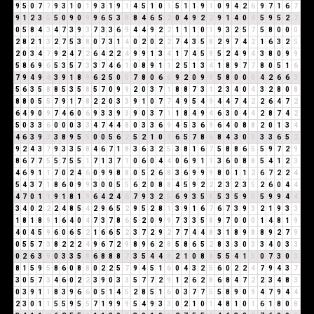
9
5
0
7
7
9
3
1
0
1
9
3
1
9
1
4
5
1
0
1
5
1
1
9
1
0
9
4
2
6
9
7
1
6
7
9
1
2
3
5
5
0
9
0
9
9
6
5
3
8
8
4
6
5
2
0
4
9
2
2
9
1
4
0
4
5
9
5
2
7
0
5
8
4
3
4
7
3
9
3
7
3
3
6
9
4
4
9
2
2
1
1
1
0
1
9
3
2
5
7
5
8
0
0
0
2
8
2
1
3
2
7
5
3
8
0
7
3
1
4
0
2
0
2
2
7
4
3
5
8
2
9
7
4
2
1
6
3
2
5
2
0
3
4
7
9
2
4
7
2
6
4
2
2
4
9
9
1
3
4
1
7
4
5
9
5
2
4
9
4
3
8
0
9
9
5
8
6
9
6
5
3
5
7
3
3
7
4
6
1
0
8
9
1
1
2
5
1
3
4
1
8
9
7
7
8
0
5
1
6
7
9
4
9
4
3
9
1
8
9
6
2
5
0
5
7
8
0
6
6
9
2
0
9
9
5
8
0
0
0
4
2
6
6
3
5
6
3
5
8
8
5
3
5
8
5
7
0
9
9
2
0
3
7
1
8
8
7
3
1
2
3
4
0
4
3
2
8
0
8
8
8
0
5
5
7
9
1
7
8
2
2
0
3
3
9
1
0
7
7
4
9
5
4
9
4
4
7
4
2
2
6
4
7
2
6
4
9
0
9
7
4
6
0
6
9
3
3
9
3
9
0
3
7
1
1
8
4
9
4
6
3
0
4
4
2
8
7
4
2
5
0
3
3
6
0
0
0
3
3
4
7
4
4
8
0
3
3
6
9
4
5
3
6
9
6
4
0
8
8
2
0
1
3
4
4
6
3
9
3
3
8
9
5
5
0
0
5
6
2
5
2
1
0
1
6
5
7
8
6
8
4
3
0
3
3
3
6
5
2
9
2
4
3
7
9
3
3
5
8
4
6
7
1
8
3
6
3
2
5
3
8
1
6
7
5
8
8
6
5
5
9
7
2
9
8
6
7
7
5
5
7
5
5
1
7
1
3
7
1
0
6
0
4
4
0
6
9
1
1
3
6
0
8
8
5
4
1
2
3
4
6
9
1
1
7
0
2
4
6
0
9
9
8
8
0
5
2
6
8
3
6
9
9
9
8
0
1
1
2
6
7
2
2
4
5
4
3
7
1
8
6
0
9
9
3
0
0
5
5
6
2
0
8
8
4
5
9
2
2
2
3
2
3
5
2
6
0
4
4
4
7
0
1
1
9
1
8
1
9
6
4
2
4
6
7
9
3
2
5
6
9
3
5
8
5
3
5
9
5
5
9
9
4
4
3
4
0
2
2
2
4
8
5
4
2
9
6
5
2
9
5
2
8
1
3
9
1
6
7
6
7
3
9
3
2
1
9
3
3
1
8
1
8
9
1
6
4
0
4
7
3
7
8
6
5
2
0
9
9
7
3
3
5
8
9
7
0
0
0
1
4
8
1
9
4
0
4
5
9
6
0
6
5
2
1
6
6
5
2
3
7
2
9
2
7
7
4
4
8
3
1
8
9
8
8
9
2
7
9
0
5
5
7
3
8
2
2
2
4
9
6
7
2
9
8
9
6
2
8
5
8
6
5
2
8
3
3
0
3
3
4
0
3
3
0
2
6
3
9
0
3
3
5
8
6
8
8
8
7
3
5
4
4
8
2
1
0
8
8
5
5
4
1
5
0
7
3
0
3
8
1
5
9
5
8
6
0
8
8
0
2
2
5
7
9
4
5
1
6
0
4
3
2
5
6
0
2
2
4
7
9
4
3
7
3
0
5
7
3
4
6
0
2
2
3
9
0
3
3
5
7
7
2
9
1
2
6
2
8
6
8
4
7
2
2
3
4
8
3
0
3
9
1
1
8
3
9
6
6
0
5
1
4
5
2
8
5
1
6
0
3
7
7
5
5
8
9
0
9
4
7
9
4
4
2
3
0
1
1
5
5
9
5
5
7
1
9
9
9
5
4
9
3
3
0
2
1
0
1
4
8
1
0
1
6
1
8
0
8