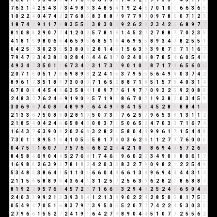
7
6
3
1
4
2
5
4
3
7
3
4
9
8
8
3
4
8
5
4
1
9
2
4
6
7
0
1
0
1
6
6
3
6
9
1
0
2
2
4
0
4
7
4
2
2
7
6
8
5
8
3
8
8
7
9
7
7
9
7
0
9
7
8
6
0
7
1
2
3
1
8
7
4
2
9
1
1
7
8
8
3
5
5
1
3
8
3
0
3
9
2
6
2
8
2
3
4
2
6
6
8
9
7
7
8
1
0
8
8
2
9
0
7
7
4
1
2
0
2
5
7
8
1
9
1
4
5
2
7
2
7
8
8
7
7
0
2
3
5
4
1
8
1
9
9
8
0
6
6
4
6
5
9
5
6
8
5
1
6
4
6
9
5
5
8
9
3
4
7
8
2
5
5
1
0
4
2
5
7
3
0
2
3
5
5
3
8
0
8
2
8
1
4
5
1
5
6
3
9
3
9
8
7
6
7
1
1
6
7
7
9
4
7
2
3
4
3
8
2
0
2
8
4
3
4
4
6
1
7
0
2
4
0
4
8
7
8
5
4
6
0
5
4
9
4
9
3
4
7
3
5
0
1
1
6
7
3
4
7
3
1
7
3
1
9
0
1
0
1
8
7
1
7
8
6
5
6
0
6
2
0
7
1
8
0
5
1
7
8
6
9
8
9
8
2
2
4
1
5
3
7
9
5
5
5
6
4
9
4
0
3
7
4
2
8
9
6
1
7
3
5
1
8
9
7
3
0
0
0
7
1
6
5
2
8
8
7
1
8
5
1
5
7
3
4
0
3
1
4
6
7
8
0
8
4
4
5
4
9
6
3
5
8
4
1
8
9
7
7
6
1
9
7
7
0
9
3
2
5
9
2
0
8
8
2
4
8
3
2
7
6
2
4
6
9
1
9
0
9
5
7
1
9
1
8
6
7
0
7
1
9
3
8
2
0
3
4
5
9
3
0
6
9
6
7
4
0
8
8
4
8
9
9
9
6
4
4
9
4
8
4
1
5
6
4
5
2
8
1
8
8
4
1
5
2
1
3
3
6
7
5
0
8
8
0
2
8
1
9
5
0
7
3
1
7
6
2
5
7
9
6
5
3
8
1
3
1
1
2
2
1
8
5
4
0
4
2
4
6
6
5
8
4
3
0
8
3
7
1
5
0
6
5
2
4
7
0
3
3
7
1
6
7
4
1
6
4
3
7
6
3
9
0
9
2
0
2
6
8
3
2
8
2
1
5
8
0
4
4
9
9
6
1
7
1
5
4
4
8
7
3
0
1
1
8
9
5
1
6
4
1
0
5
5
5
8
1
7
8
0
3
6
2
8
1
1
2
7
9
7
6
0
0
0
0
4
7
5
3
1
6
0
7
7
7
5
7
6
4
6
8
2
2
4
4
2
1
0
1
8
6
9
4
4
5
7
2
6
8
8
4
5
8
4
6
9
0
4
4
5
2
7
6
4
1
7
4
6
1
9
6
0
2
2
3
4
9
0
9
8
0
6
1
7
1
6
9
8
8
2
6
3
9
3
7
8
1
1
2
4
2
0
3
3
8
3
2
7
9
0
9
8
2
1
2
2
5
4
9
5
3
4
8
3
3
8
6
4
1
5
1
1
0
1
6
6
0
4
4
6
6
1
3
4
9
6
9
4
4
4
4
3
1
4
2
1
1
5
6
5
8
8
9
8
4
3
6
4
1
3
1
2
5
7
2
5
6
3
9
6
2
8
2
1
8
6
8
8
7
8
1
9
2
2
9
5
7
6
4
4
5
7
2
9
7
1
6
6
3
3
2
9
4
4
2
5
2
4
6
6
5
0
4
4
2
4
0
3
3
9
9
2
1
3
3
9
3
1
4
1
2
1
3
4
9
0
2
2
4
2
8
5
0
5
8
1
7
5
3
0
5
4
9
4
7
0
5
1
6
8
3
7
9
7
3
9
5
0
5
5
2
0
7
7
7
4
2
2
4
5
3
0
3
3
2
7
9
6
6
1
5
5
2
7
2
4
1
9
1
6
4
2
7
9
8
9
0
4
4
5
1
0
7
7
2
5
5
6
2