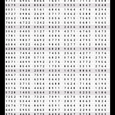
9
7
1
0
1
6
9
0
5
5
8
0
6
4
1
1
6
0
1
1
0
7
8
0
8
7
1
1
3
4
0
4
0
8
8
5
5
7
9
7
4
6
3
4
7
8
5
8
4
3
3
0
7
7
5
9
9
3
5
8
8
9
4
7
2
3
0
4
8
3
0
0
3
1
4
7
6
5
4
9
5
1
6
1
7
6
8
4
6
1
1
9
6
4
1
4
7
1
6
7
8
2
9
4
4
5
7
2
7
9
0
9
8
6
5
2
6
2
9
2
3
7
1
7
8
0
4
6
2
8
5
3
8
8
7
4
2
4
5
9
2
3
6
2
8
1
8
8
6
5
0
8
7
8
6
3
0
5
6
2
4
7
1
5
6
7
5
6
5
2
5
1
9
1
1
7
6
0
4
4
6
7
2
2
4
1
2
4
2
6
9
6
3
3
6
5
6
9
5
5
0
6
8
1
9
9
0
6
5
2
1
4
5
1
6
2
7
4
8
3
0
9
6
3
9
8
6
0
3
3
2
4
3
6
9
0
8
4
0
4
8
5
8
0
8
3
0
6
2
8
0
4
0
5
5
3
1
2
7
9
9
2
7
9
7
4
3
7
1
8
6
7
6
5
2
5
4
7
3
1
1
7
8
1
9
5
0
9
0
9
9
3
4
8
3
4
0
8
6
5
0
4
7
8
6
4
4
6
7
4
5
5
3
0
3
7
3
5
9
5
9
8
3
7
1
6
6
9
2
2
0
7
7
9
7
0
5
6
2
8
4
7
9
5
5
9
7
0
4
4
6
5
8
4
3
4
9
2
2
4
4
6
2
4
6
9
8
4
5
9
5
2
7
7
5
0
4
1
2
3
8
8
5
6
2
6
2
8
8
7
5
6
6
2
8
8
0
3
8
2
6
8
2
8
1
9
4
0
4
4
1
4
9
3
3
8
0
6
8
5
4
6
6
3
9
7
4
9
4
4
0
4
1
9
1
7
4
5
5
1
2
5
6
2
8
4
2
7
7
5
7
3
7
6
4
9
8
8
6
5
3
9
2
8
1
5
7
1
0
1
6
8
2
9
2
0
7
4
3
7
9
2
9
4
4
2
7
5
9
5
8
3
7
1
8
4
0
9
9
9
0
9
9
2
2
2
1
7
6
4
7
9
3
9
3
3
7
7
2
9
7
9
5
6
2
8
0
6
8
5
8
5
4
9
4
3
9
7
2
9
1
7
5
9
5
8
0
4
0
4
3
3
1
9
1
2
7
6
4
1
6
3
0
6
6
5
9
2
8
1
2
0
8
0
8
4
3
3
4
7
1
4
7
6
4
8
8
6
4
1
1
5
8
8
7
6
9
6
7
4
5
5
0
6
6
7
5
9
7
7
3
4
4
9
4
9
4
2
3
5
9
8
9
2
2
0
2
1
0
1
5
6
4
4
8
4
4
3
0
3
6
3
9
8
8
0
6
4
3
7
0
9
7
2
9
3
9
3
0
3
0
7
9
9
9
4
1
9
3
3
3
7
1
5
6
1
8
5
4
9
4
6
8
8
7
1
6
2
4
6
7
1
4
6
1
6
1
9
0
9
9
3
1
6
7
7
0
8
6
5
4
4
6
2
8
8
9
1
1
2
7
4
4
8
3
0
0
8
5
4
1
2
5
4
9
5
7
2
8
1
1
4
0
5
5
6
5
6
4
1
2
7
0
5
5
7
8
6
1
7
0
2
3
5
8
6
1
8
6
5
7
2
5
2
7
9
7
0
3
3
7
3
2
4
6
7
0
9
1
1
4
5
7
0
7
5
9
2
9
2
0
4
0
3
3
1
7
5
2
7
5
3
4
4
8
8
3
1
2
3
1
9
1
7
8
2
8
3
7
1
8
0
6
3
9
9
8
2
4
6
2
6
7
6
4
7
7
0
6
6
8
6
9
9
9
6
5
9
1
1
6
8
6
4
1
8
2
9
8
8
0
5
4
8
3
6
4
0
1
1
5
9
5
5
1
4
8
6
3
9
8
2
9
7
7
3
4
5
4
9
2
2
9
0
9
0
8
0
5
5
9
7
5
4
9
4
6
9
6
6
8
7
2
9
2
6
4
9
4
4
8
4
0
7
7
5
7
1
8
9
9
2
0
3
3