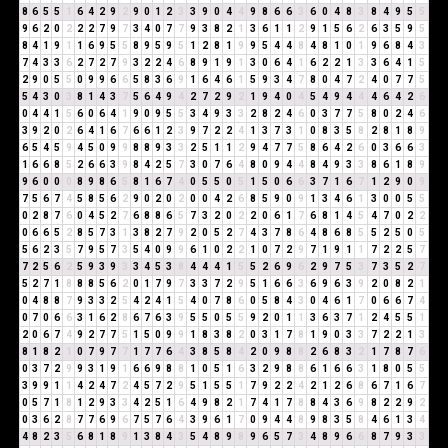
8
6
5
5
1
6
4
2
9
2
9
0
1
2
3
3
9
0
4
4
9
8
6
6
3
6
0
4
8
3
8
4
9
5
5
9
6
2
0
2
2
2
7
9
7
3
4
0
7
7
9
3
8
2
1
3
6
1
1
2
9
1
5
6
2
6
3
5
9
5
8
4
1
9
1
1
6
9
5
5
8
9
5
9
5
1
2
8
1
9
9
5
4
4
8
4
8
1
0
1
9
6
8
4
3
7
4
3
3
6
2
7
2
7
9
3
2
2
4
6
8
9
1
9
1
3
0
6
4
1
6
2
2
1
3
3
6
4
1
5
2
9
0
5
5
0
9
9
6
6
5
8
3
6
9
1
6
4
6
1
5
9
3
4
7
8
0
4
7
2
4
0
7
7
5
5
4
3
0
3
8
1
4
3
7
5
6
4
9
4
2
7
2
9
2
1
9
4
0
4
5
4
9
4
4
4
6
4
2
6
0
4
4
1
5
6
0
6
4
1
9
0
9
5
5
3
4
9
3
3
2
8
2
4
6
0
3
7
7
5
8
0
2
4
6
3
9
2
0
2
6
4
1
6
7
6
6
1
2
3
9
7
2
2
4
1
3
7
3
1
0
8
3
5
8
2
8
1
8
9
6
5
4
5
9
4
5
0
9
9
8
8
9
3
3
2
5
1
1
2
9
4
7
7
5
8
6
4
2
6
0
3
6
6
3
1
6
6
8
5
2
6
6
3
9
8
4
2
5
7
3
0
7
6
4
8
0
9
4
4
8
4
9
3
3
8
6
1
8
9
9
6
0
0
0
8
9
8
6
5
8
1
6
7
4
0
5
5
0
5
1
5
0
6
6
3
7
1
6
7
1
2
9
0
9
7
5
6
7
4
5
8
5
6
2
9
0
2
0
2
0
0
4
2
6
8
5
9
0
9
1
3
4
6
1
3
0
0
5
5
0
2
8
7
6
0
4
5
2
7
6
8
8
6
5
7
3
2
0
2
2
0
6
1
7
6
8
1
4
5
4
7
0
2
2
0
6
6
5
2
8
5
7
3
1
3
8
2
7
9
2
0
5
2
7
4
3
7
8
6
4
8
6
8
5
5
2
5
0
5
5
6
2
3
5
7
9
5
7
3
5
4
0
9
9
6
1
0
2
2
1
0
7
2
9
7
1
9
1
1
7
2
2
5
7
7
2
5
6
2
5
9
3
9
3
3
4
5
3
8
4
4
4
1
5
5
2
6
9
6
2
9
7
5
3
7
3
5
2
7
5
2
7
1
8
8
8
5
6
2
0
1
7
9
7
3
3
7
2
9
5
1
6
6
3
6
9
6
3
9
2
0
8
2
1
0
4
8
8
7
9
3
3
2
5
4
2
4
1
5
4
0
7
8
6
0
5
8
4
3
0
4
6
1
7
0
6
6
7
4
0
7
0
6
6
3
1
6
2
8
6
7
6
3
9
5
5
0
5
5
9
2
0
1
1
3
6
3
7
1
2
4
5
5
1
2
0
6
7
4
9
2
7
7
5
1
5
0
9
9
1
8
3
8
2
0
3
1
7
8
1
9
0
3
3
7
2
2
1
3
8
1
8
2
1
0
7
9
7
7
1
7
7
6
4
3
8
5
8
4
2
0
9
8
8
2
6
8
3
2
1
7
8
7
6
0
3
7
2
9
9
3
1
9
1
6
6
9
8
8
1
0
5
1
6
3
2
9
8
8
6
1
6
6
3
1
8
0
5
5
3
9
9
1
1
4
2
4
7
2
4
5
7
2
9
5
1
5
5
1
7
9
2
2
4
2
1
2
6
8
6
7
1
6
7
0
5
7
1
8
1
2
9
3
3
4
2
5
1
6
4
9
8
2
1
7
4
1
7
8
8
4
3
6
9
8
2
2
9
2
0
3
6
2
8
7
7
6
9
6
7
5
7
6
4
3
9
6
1
7
0
9
4
4
8
9
8
3
5
8
4
6
1
3
4
4
8
2
3
5
6
8
1
8
9
1
3
8
4
3
5
4
8
9
8
9
6
5
7
3
4
8
9
6
6
8
7
9
3
3