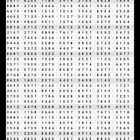
3
4
1
1
2
6
2
5
5
1
1
1
8
0
8
3
9
1
9
1
2
7
5
5
1
4
6
3
8
2
7
6
0
9
9
8
8
8
9
8
2
7
4
0
4
5
4
0
6
6
7
6
1
0
1
9
6
4
1
5
3
5
4
3
7
7
1
7
9
7
6
4
7
9
7
4
7
8
9
8
1
5
1
3
4
7
0
1
0
1
7
9
5
2
7
8
9
5
4
9
2
5
3
8
2
4
6
0
2
2
7
1
2
2
4
3
9
4
0
4
7
1
2
7
9
5
1
3
2
5
2
5
6
8
5
0
4
7
6
4
9
5
9
8
8
9
8
6
5
2
9
5
1
1
2
7
6
7
6
4
1
0
6
3
9
3
2
7
9
7
6
5
0
4
4
0
8
7
4
2
5
7
1
2
3
7
0
7
5
3
0
5
1
5
6
3
7
6
4
1
1
3
0
0
0
0
2
7
8
6
2
1
0
7
7
2
7
7
0
7
0
8
9
8
8
7
6
1
7
8
8
1
3
7
1
5
5
0
2
2
3
4
7
2
9
0
9
8
8
7
7
4
5
4
9
4
3
2
6
8
1
0
9
1
1
2
8
3
7
1
8
1
3
5
8
8
9
4
0
4
5
4
4
0
4
5
7
5
5
1
3
3
8
6
5
5
0
7
8
6
9
8
2
5
7
5
7
2
2
4
4
1
7
6
4
7
8
7
0
7
3
2
7
2
9
5
5
8
4
3
4
4
0
7
7
8
1
8
3
2
2
0
1
6
7
8
9
3
1
4
8
6
8
1
9
5
8
0
6
6
4
2
3
3
6
2
4
1
8
9
2
8
2
8
1
5
9
3
9
3
2
4
7
7
5
4
1
2
5
7
6
0
8
9
8
7
3
2
8
1
2
8
6
5
2
2
5
2
7
9
1
1
2
2
4
3
5
6
5
2
1
3
7
1
8
1
9
3
5
8
2
0
7
9
7
4
0
0
3
3
7
9
7
4
2
2
3
9
5
5
6
6
7
3
1
1
6
7
2
9
5
7
7
5
3
4
3
3
1
4
8
5
8
7
6
0
7
7
4
2
0
2
7
7
5
1
9
7
4
2
8
7
6
8
5
8
2
7
0
7
9
3
4
4
8
1
7
5
3
8
0
8
4
7
2
8
5
8
3
2
0
7
7
9
7
8
6
3
9
3
1
6
5
1
6
3
3
7
1
8
4
4
5
1
6
3
6
9
8
8
1
1
4
5
9
7
3
5
7
3
4
0
9
9
9
5
3
7
7
5
6
1
2
0
2
7
6
9
2
2
7
0
4
2
6
4
1
9
7
7
1
7
2
1
3
2
0
4
1
5
0
3
2
4
6
8
0
1
8
9
0
0
5
3
8
8
9
7
1
8
2
1
9
9
9
7
1
7
5
3
3
7
3
0
3
1
8
3
7
1
7
7
8
6
5
5
8
2
8
1
5
8
2
3
5
3
1
3
3
6
7
2
3
1
4
5
0
1
1
2
9
3
0
2
2
9
4
4
7
2
1
0
3
7
1
6
1
9
5
5
7
8
9
3
3
7
5
5
3
8
9
0
1
2
3
4
4
7
8
6
2
0
5
8
4
5
0
6
8
5
6
4
1
5
6
7
6
9
9
9
6
5
9
1
1
3
4
4
1
5
1
1
5
8
4
3
6
6
0
6
0
1
9
7
7
3
6
9
5
5
7
4
7
1
8
0
7
1
8
9
3
8
8
9
8
1
8
3
1
4
0
1
1
3
4
3
4
3
6
9
0
9
6
0
6
7
7
8
3
2
3
4
1
9
1
0
6
7
2
9
9
0
5
0
5
1
1
0
9
9
4
5
7
9
7
1
8
1
4
5
1
3
9
8
8
1
3
9
6
6
1
9
3
8
2
4
7
3
9
3
9
9
4
4
8
9
2
2
6
8
2
7
1
8
9
3
7
6
2
8
7
0
6
9
6
2
1
7
1
8
2
2
3
6
9
8
6
4
5
9
5
2
8
4
3
9
9
1
3
4
4
6
0
8
8
0
5
0
3
3
8
3
6
0
6
6
8
3
0
3
8
6
0
0
0
1
2
0
7
7
6
0
3
9
3
8
8
2
5
7
3
0
4
7
2