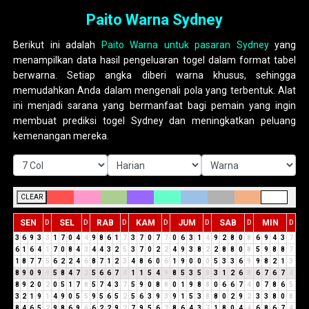
Paito Warna Sydney
Berikut ini adalah
Paito Warna untuk pasaran Sydney
yang
menampilkan data hasil pengeluaran togel dalam format tabel
berwarna. Setiap angka diberi warna khusus, sehingga
memudahkan Anda dalam mengenali pola yang terbentuk. Alat
ini menjadi sarana yang bermanfaat bagi pemain yang ingin
membuat prediksi togel Sydney dan meningkatkan peluang
kemenangan mereka.
CLEAR
SEN
SEL
RAB
KAM
JUM
SAB
MIN
D
D
D
D
D
D
D
3
6
9
3
3
1
7
0
4
4
9
8
6
1
7
3
7
0
7
7
0
6
3
1
4
9
2
8
0
8
6
9
4
3
7
6
1
6
4
1
7
0
8
4
3
4
4
3
2
5
3
7
0
2
2
4
9
3
8
2
2
8
8
0
8
5
9
8
8
7
1
8
7
7
5
6
2
2
4
6
8
7
1
2
3
4
8
6
0
6
1
9
0
0
0
5
3
3
6
9
9
8
2
1
3
8
9
0
9
9
5
8
4
7
2
5
6
6
7
4
1
1
5
4
9
8
5
3
5
8
3
1
2
6
8
6
7
6
7
4
8
9
2
0
2
0
5
1
7
8
5
7
4
3
7
5
9
0
8
8
0
1
9
8
8
0
6
6
7
4
0
7
8
6
5
3
2
1
9
1
4
9
0
5
5
9
5
6
5
2
5
6
3
9
3
9
1
5
3
8
8
0
2
9
2
3
3
8
0
8
8
4
6
5
2
9
8
6
9
6
6
2
2
9
2
7
9
5
6
2
8
6
4
3
7
1
8
0
4
4
6
8
6
7
4