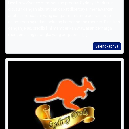
Live Draw Sydney memberikan prediksi Sydney Prediksi ini
disusun dengan akurat dan dapat dipercaya, menawarkan
analisis mendalam yang sangat membantu pemain togel
dalam meningkatkan peluang kemenangan mereka. Disajikan
dengan jelas, prediksi ini memberikan wawasan berharga
mengenai angka-angka yang berpotensi [...]
Selengkapnya