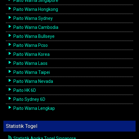
Paito Warna Singapore
Paito Warna Hongkong
Paito Warna Sydney
Paito Warna Cambodia
Paito Warna Bullseye
Paito Warna Pcso
Paito Warna Korea
Paito Warna Laos
Paito Warna Taipei
Paito Warna Nevada
Paito HK 6D
Paito Sydney 6D
Paito Warna Lengkap
Statistik Togel
Statistik Angka Togel Singapore