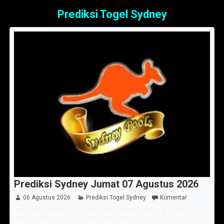
Prediksi Togel Sydney
Prediksi Sydney Jumat 07 Agustus 2026
06 Agustus 2026
Prediksi Togel Sydney
Komentar
Live Draw Sydney memberikan prediksi Sydney Prediksi ini