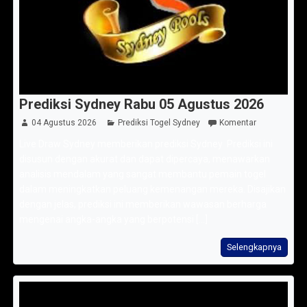
Prediksi Sydney Rabu 05 Agustus 2026
04 Agustus 2026
Prediksi Togel Sydney
Komentar
Live Draw Sydney memberikan prediksi Sydney Prediksi ini
disusun dengan akurat dan dapat dipercaya, menawarkan
analisis mendalam yang sangat membantu pemain togel
dalam meningkatkan peluang kemenangan mereka. Disajikan
dengan jelas, prediksi ini memberikan wawasan berharga
mengenai angka-angka yang berpotensi [...]
Selengkapnya