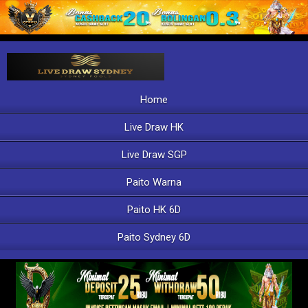
Home
Live Draw HK
Live Draw SGP
Paito Warna
Paito HK 6D
Paito Sydney 6D