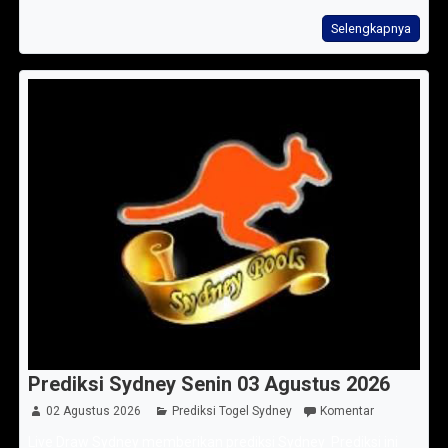
Selengkapnya
Prediksi Sydney Senin 03 Agustus 2026
02 Agustus 2026
Prediksi Togel Sydney
Komentar
Live Draw Sydney memberikan prediksi Sydney Prediksi ini