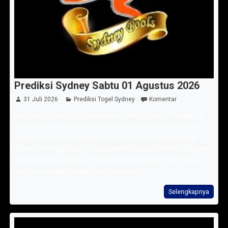
Prediksi Sydney Sabtu 01 Agustus 2026
31 Juli 2026
Prediksi Togel Sydney
Komentar
Live Draw Sydney memberikan prediksi Sydney Prediksi ini
disusun dengan akurat dan dapat dipercaya, menawarkan
analisis mendalam yang sangat membantu pemain togel
dalam meningkatkan peluang kemenangan mereka. Disajikan
dengan jelas, prediksi ini memberikan wawasan berharga
mengenai angka-angka yang berpotensi [...]
Selengkapnya