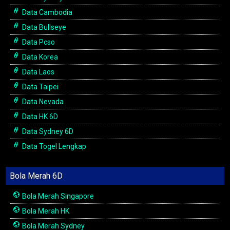
Data Cambodia
Data Bullseye
Data Pcso
Data Korea
Data Laos
Data Taipei
Data Nevada
Data HK 6D
Data Sydney 6D
Data Togel Lengkap
Bola Merah 6D
Bola Merah Singapore
Bola Merah HK
Bola Merah Sydney