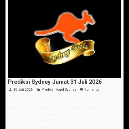
Prediksi Sydney Jumat 31 Juli 2026
30 Juli 2026
Prediksi Togel Sydney
Komentar
Live Draw Sydney memberikan prediksi Sydney Prediksi ini
disusun dengan akurat dan dapat dipercaya, menawarkan
analisis mendalam yang sangat membantu pemain togel
dalam meningkatkan peluang kemenangan mereka. Disajikan
dengan jelas, prediksi ini memberikan wawasan berharga