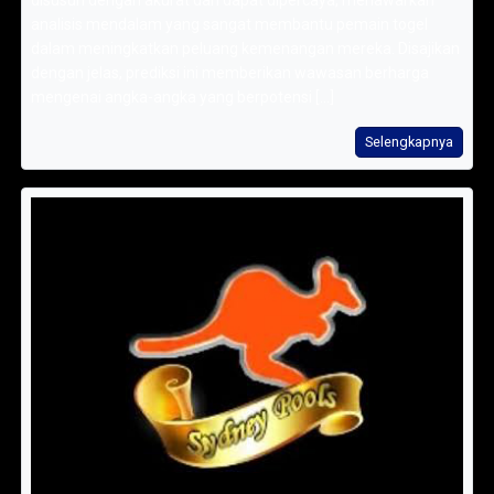
disusun dengan akurat dan dapat dipercaya, menawarkan
analisis mendalam yang sangat membantu pemain togel
dalam meningkatkan peluang kemenangan mereka. Disajikan
dengan jelas, prediksi ini memberikan wawasan berharga
mengenai angka-angka yang berpotensi [...]
Selengkapnya