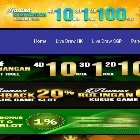
Home
Live Draw HK
Live Draw SGP
Pai