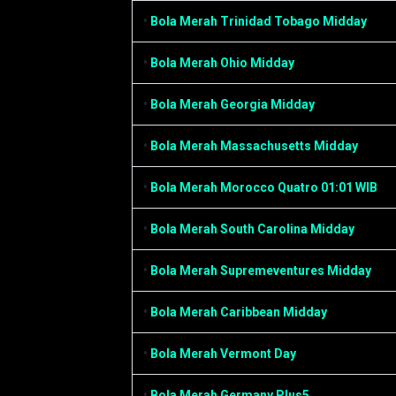
•
Bola Merah Trinidad Tobago Midday
•
Bola Merah Ohio Midday
•
Bola Merah Georgia Midday
•
Bola Merah Massachusetts Midday
•
Bola Merah Morocco Quatro 01:01 WIB
•
Bola Merah South Carolina Midday
•
Bola Merah Supremeventures Midday
•
Bola Merah Caribbean Midday
•
Bola Merah Vermont Day
•
Bola Merah Germany Plus5