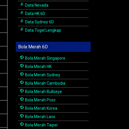
Data Nevada
Data HK 6D
Data Sydney 6D
Data Togel Lengkap
Bola Merah 6D
Bola Merah Singapore
Bola Merah HK
Bola Merah Sydney
Bola Merah Cambodia
Bola Merah Bullseye
Bola Merah Pcso
Bola Merah Korea
Bola Merah Laos
Bola Merah Taipei