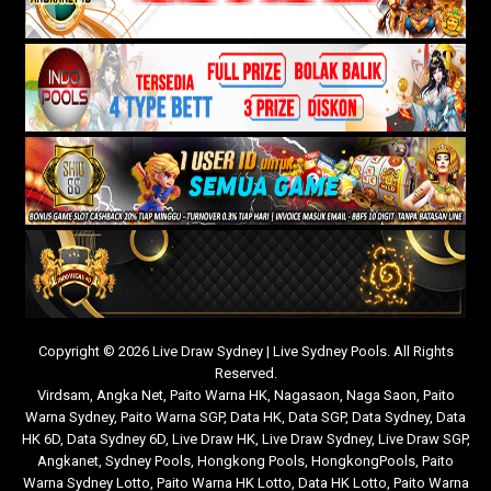
Copyright © 2026 Live Draw Sydney | Live Sydney Pools. All Rights
Reserved.
Virdsam
,
Angka Net
,
Paito Warna HK
,
Nagasaon
,
Naga Saon
,
Paito
Warna Sydney
,
Paito Warna SGP
,
Data HK
,
Data SGP
,
Data Sydney
,
Data
HK 6D
,
Data Sydney 6D
,
Live Draw HK
,
Live Draw Sydney
,
Live Draw SGP
,
Angkanet
,
Sydney Pools
,
Hongkong Pools
,
HongkongPools
,
Paito
Warna Sydney Lotto
,
Paito Warna HK Lotto
,
Data HK Lotto
,
Paito Warna