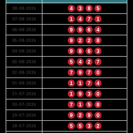
4
3
8
5
08-08-2026
1
4
7
1
07-08-2026
9
9
6
4
06-08-2026
9
2
2
8
05-08-2026
9
8
6
3
04-08-2026
5
4
2
7
03-08-2026
7
9
7
0
02-08-2026
1
1
7
4
01-08-2026
1
9
3
0
31-07-2026
7
1
5
8
30-07-2026
9
2
9
0
29-07-2026
5
5
3
2
28-07-2026