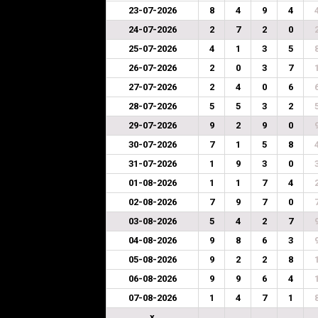
23-07-2026
8
4
9
4
24-07-2026
2
7
2
0
25-07-2026
4
1
3
5
26-07-2026
2
0
3
7
27-07-2026
2
4
0
6
28-07-2026
5
5
3
2
29-07-2026
9
2
9
0
30-07-2026
7
1
5
8
31-07-2026
1
9
3
0
01-08-2026
1
1
7
4
02-08-2026
7
9
7
0
03-08-2026
5
4
2
7
04-08-2026
9
8
6
3
05-08-2026
9
2
2
8
06-08-2026
9
9
6
4
07-08-2026
1
4
7
1
x