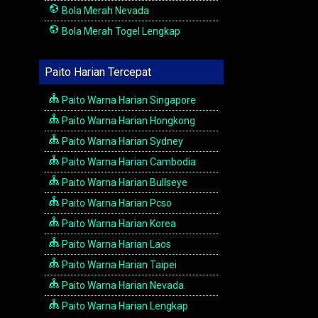
Bola Merah Nevada
Bola Merah Togel Lengkap
Paito Harian Tercepat
Paito Warna Harian Singapore
Paito Warna Harian Hongkong
Paito Warna Harian Sydney
Paito Warna Harian Cambodia
Paito Warna Harian Bullseye
Paito Warna Harian Pcso
Paito Warna Harian Korea
Paito Warna Harian Laos
Paito Warna Harian Taipei
Paito Warna Harian Nevada
Paito Warna Harian Lengkap