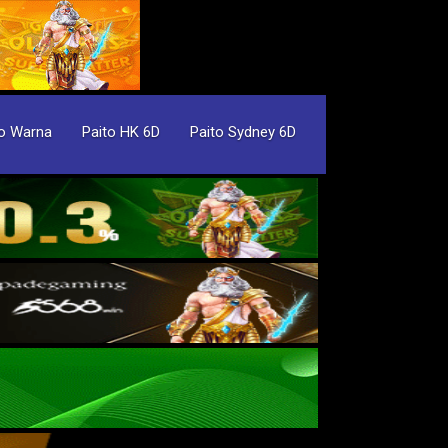
to Warna
Paito HK 6D
Paito Sydney 6D