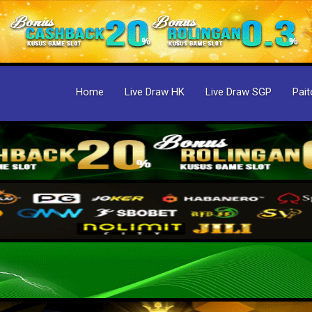
Home
Live Draw HK
Live Draw SGP
Pai