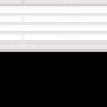
Pola Dasar All
Pola Dasar
Multi Kombinasi
LN vs DN
Kolaborasi LN
Kalkulator Togel