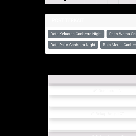
POST TERKAIT
Data Keluaran Canberra Night
Paito Warna Ca
Data Paito Canberra Night
Bola Merah Canber
Generator LN
Rekap Angka CT