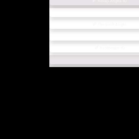
Rekap Angka 4D
Pembalik Angka
Kombinasi 4D