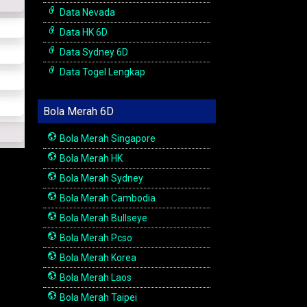
Data Nevada
Data HK 6D
Data Sydney 6D
Data Togel Lengkap
Bola Merah 6D
Bola Merah Singapore
Bola Merah HK
Bola Merah Sydney
Bola Merah Cambodia
Bola Merah Bullseye
Bola Merah Pcso
Bola Merah Korea
Bola Merah Laos
Bola Merah Taipei