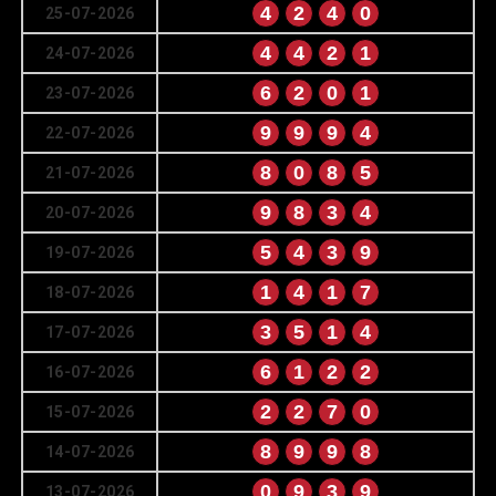
4
2
4
0
25-07-2026
4
4
2
1
24-07-2026
6
2
0
1
23-07-2026
9
9
9
4
22-07-2026
8
0
8
5
21-07-2026
9
8
3
4
20-07-2026
5
4
3
9
19-07-2026
1
4
1
7
18-07-2026
3
5
1
4
17-07-2026
6
1
2
2
16-07-2026
2
2
7
0
15-07-2026
8
9
9
8
14-07-2026
0
9
3
9
13-07-2026