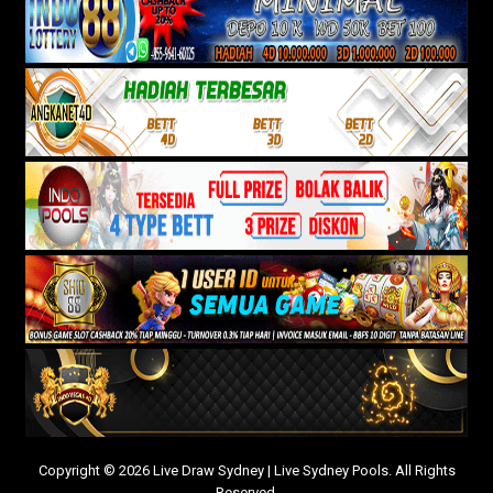
Copyright © 2026 Live Draw Sydney | Live Sydney Pools. All Rights
Reserved.