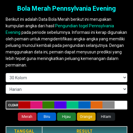
Bola Merah Pennsylvania Evening
Berikut ini adalah Data Bola Merah berikut ini merupakan
kumpulan angka dari hasil
Pengundian togel Pennsylvania
Evening
pada periode sebelumnya. Informasi ini kerap digunakan
oleh pemain untuk mengidentifikasi angka-angka yang memiliki
peluang muncul kembali pada pengundian selanjutnya. Dengan
menggunakan data ini, pemain dapat menyusun prediksi yang
lebih tepat guna meningkatkan peluang kemenangan dalam
permainan.
CLEAR
Merah
Biru
Hijau
Orange
Hitam
TANGGAL
RESULT