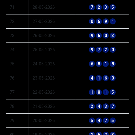
71
28-05-2026
7
2
3
5
72
27-05-2026
0
6
9
1
73
26-05-2026
9
6
0
3
74
25-05-2026
9
7
2
0
75
24-05-2026
6
8
1
8
76
23-05-2026
4
1
6
0
77
22-05-2026
1
8
1
5
78
21-05-2026
2
4
3
7
79
20-05-2026
5
4
7
5
80
19-05-2026
1
6
2
3