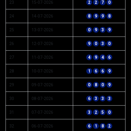
23
15-07-2026
2
2
7
0
24
14-07-2026
8
9
9
8
25
13-07-2026
0
9
3
9
26
12-07-2026
9
0
3
0
27
11-07-2026
4
9
4
6
28
10-07-2026
1
6
6
9
29
09-07-2026
0
8
0
9
30
08-07-2026
6
3
3
3
31
07-07-2026
3
2
5
0
32
06-07-2026
6
1
8
2