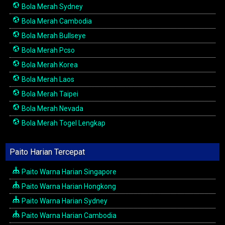
Bola Merah Sydney
Bola Merah Cambodia
Bola Merah Bullseye
Bola Merah Pcso
Bola Merah Korea
Bola Merah Laos
Bola Merah Taipei
Bola Merah Nevada
Bola Merah Togel Lengkap
Paito Harian Tercepat
Paito Warna Harian Singapore
Paito Warna Harian Hongkong
Paito Warna Harian Sydney
Paito Warna Harian Cambodia