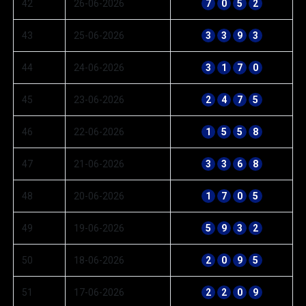
42
26-06-2026
7
0
5
2
43
25-06-2026
3
3
9
3
44
24-06-2026
3
1
7
0
45
23-06-2026
2
4
7
5
46
22-06-2026
1
5
5
8
47
21-06-2026
3
3
6
8
48
20-06-2026
1
7
0
5
49
19-06-2026
5
9
3
2
50
18-06-2026
2
0
9
5
51
17-06-2026
2
2
0
9