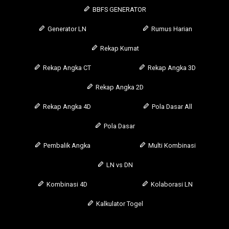
BBFS GENERATOR
Generator LN
Rumus Harian
Rekap Kumat
Rekap Angka CT
Rekap Angka 3D
Rekap Angka 2D
Rekap Angka 4D
Pola Dasar All
Pola Dasar
Pembalik Angka
Multi Kombinasi
LN vs DN
Kombinasi 4D
Kolaborasi LN
Kalkulator Togel