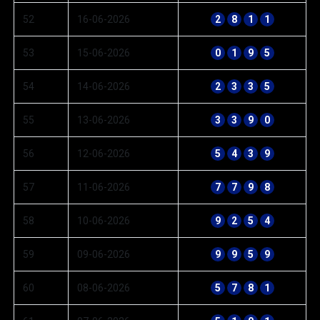
52
16-06-2026
2
8
1
1
53
15-06-2026
0
1
9
5
54
14-06-2026
2
3
3
5
55
13-06-2026
3
3
9
0
56
12-06-2026
5
4
3
9
57
11-06-2026
7
7
9
8
58
10-06-2026
9
2
5
4
59
09-06-2026
9
9
5
9
60
08-06-2026
5
7
8
1