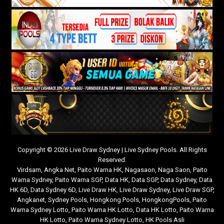
Copyright © 2026 Live Draw Sydney | Live Sydney Pools. All Rights
Reserved.
Virdsam
,
Angka Net
,
Paito Warna HK
,
Nagasaon
,
Naga Saon
,
Paito
Warna Sydney
,
Paito Warna SGP
,
Data HK
,
Data SGP
,
Data Sydney
,
Data
HK 6D
,
Data Sydney 6D
,
Live Draw HK
,
Live Draw Sydney
,
Live Draw SGP
,
Angkanet
,
Sydney Pools
,
Hongkong Pools
,
HongkongPools
,
Paito
Warna Sydney Lotto
,
Paito Warna HK Lotto
,
Data HK Lotto
,
Paito Warna
HK Lotto
,
Paito Warna Sydney Lotto
,
HK Pools Asli