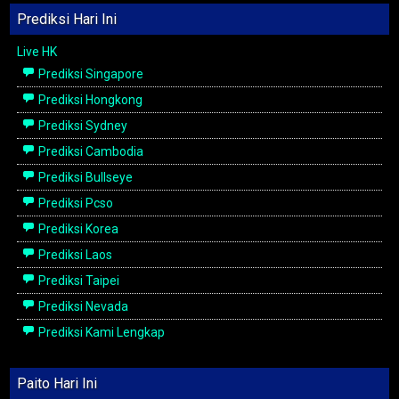
Prediksi Hari Ini
Live HK
Prediksi Singapore
Prediksi Hongkong
Prediksi Sydney
Prediksi Cambodia
Prediksi Bullseye
Prediksi Pcso
Prediksi Korea
Prediksi Laos
Prediksi Taipei
Prediksi Nevada
Prediksi Kami Lengkap
Paito Hari Ini