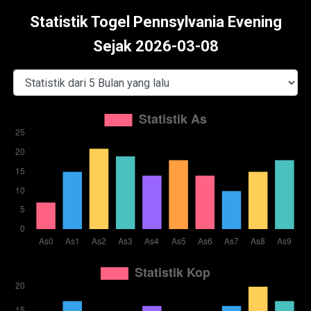
Statistik Togel Pennsylvania Evening
Sejak 2026-03-08