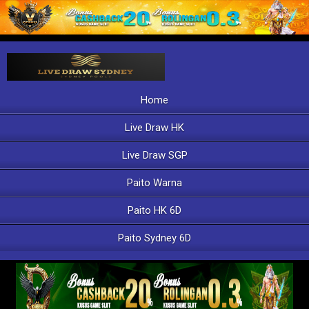
Home
Live Draw HK
Live Draw SGP
Paito Warna
Paito HK 6D
Paito Sydney 6D