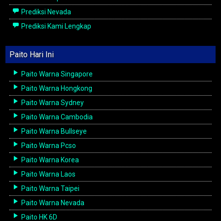
Prediksi Nevada
Prediksi Kami Lengkap
Paito Hari Ini
Paito Warna Singapore
Paito Warna Hongkong
Paito Warna Sydney
Paito Warna Cambodia
Paito Warna Bullseye
Paito Warna Pcso
Paito Warna Korea
Paito Warna Laos
Paito Warna Taipei
Paito Warna Nevada
Paito HK 6D