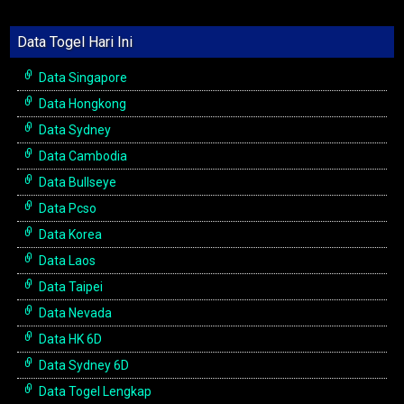
Data Togel Hari Ini
Data Singapore
Data Hongkong
Data Sydney
Data Cambodia
Data Bullseye
Data Pcso
Data Korea
Data Laos
Data Taipei
Data Nevada
Data HK 6D
Data Sydney 6D
Data Togel Lengkap