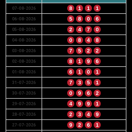
8
1
1
1
07-08-2026
5
8
0
6
06-08-2026
2
4
7
0
05-08-2026
0
8
4
8
04-08-2026
7
5
2
2
03-08-2026
8
1
9
6
02-08-2026
6
1
0
1
01-08-2026
7
3
5
1
31-07-2026
0
9
6
2
30-07-2026
4
9
9
1
29-07-2026
2
3
4
9
28-07-2026
9
2
6
1
27-07-2026