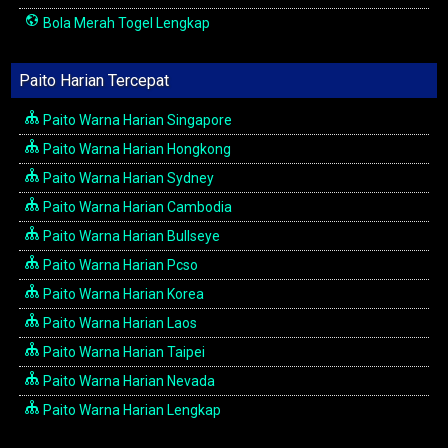
Bola Merah Togel Lengkap
Paito Harian Tercepat
Paito Warna Harian Singapore
Paito Warna Harian Hongkong
Paito Warna Harian Sydney
Paito Warna Harian Cambodia
Paito Warna Harian Bullseye
Paito Warna Harian Pcso
Paito Warna Harian Korea
Paito Warna Harian Laos
Paito Warna Harian Taipei
Paito Warna Harian Nevada
Paito Warna Harian Lengkap