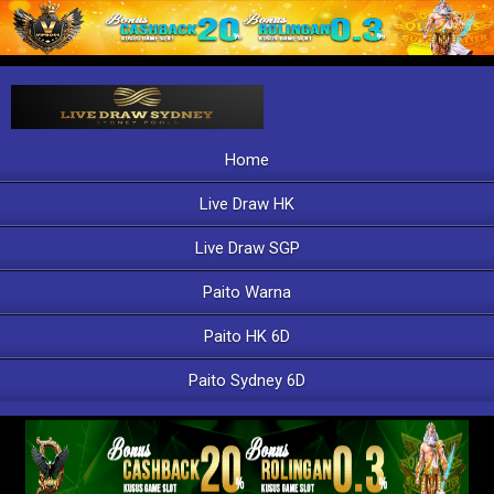
Home
Live Draw HK
Live Draw SGP
Paito Warna
Paito HK 6D
Paito Sydney 6D