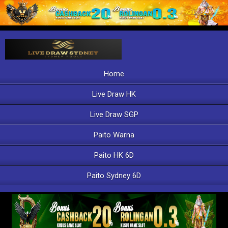
Home
Live Draw HK
Live Draw SGP
Paito Warna
Paito HK 6D
Paito Sydney 6D