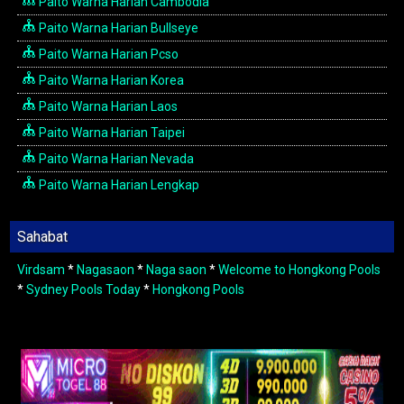
Paito Warna Harian Cambodia
Paito Warna Harian Bullseye
Paito Warna Harian Pcso
Paito Warna Harian Korea
Paito Warna Harian Laos
Paito Warna Harian Taipei
Paito Warna Harian Nevada
Paito Warna Harian Lengkap
Sahabat
Virdsam
*
Nagasaon
*
Naga saon
*
Welcome to Hongkong Pools
*
Sydney Pools Today
*
Hongkong Pools