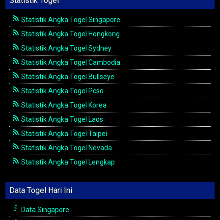
Statistik Togel
Statistik Angka Togel Singapore
Statistik Angka Togel Hongkong
Statistik Angka Togel Sydney
Statistik Angka Togel Cambodia
Statistik Angka Togel Bullseye
Statistik Angka Togel Pcso
Statistik Angka Togel Korea
Statistik Angka Togel Laos
Statistik Angka Togel Taipei
Statistik Angka Togel Nevada
Statistik Angka Togel Lengkap
Data Togel Hari Ini
Data Singapore