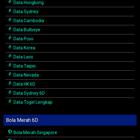
Data Hongkong
Data Sydney
Data Cambodia
Data Bullseye
Data Pcso
Data Korea
Data Laos
Data Taipei
Data Nevada
Data HK 6D
Data Sydney 6D
Data Togel Lengkap
Bola Merah 6D
Bola Merah Singapore