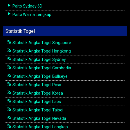
Paito Sydney 6D
Paito Warna Lengkap
Statistik Togel
Statistik Angka Togel Singapore
Statistik Angka Togel Hongkong
Statistik Angka Togel Sydney
Statistik Angka Togel Cambodia
Statistik Angka Togel Bullseye
Statistik Angka Togel Pcso
Statistik Angka Togel Korea
Statistik Angka Togel Laos
Statistik Angka Togel Taipei
Statistik Angka Togel Nevada
Statistik Angka Togel Lengkap