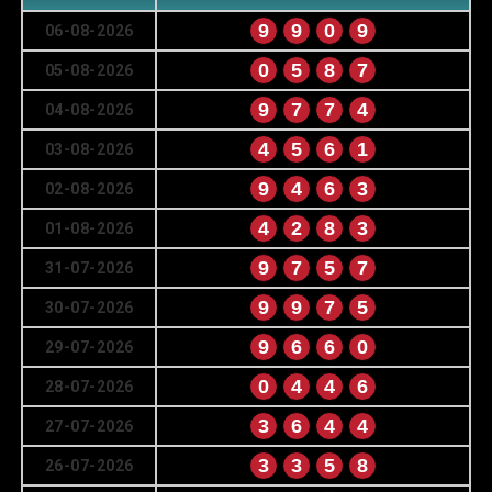
9
9
0
9
06-08-2026
0
5
8
7
05-08-2026
9
7
7
4
04-08-2026
4
5
6
1
03-08-2026
9
4
6
3
02-08-2026
4
2
8
3
01-08-2026
9
7
5
7
31-07-2026
9
9
7
5
30-07-2026
9
6
6
0
29-07-2026
0
4
4
6
28-07-2026
3
6
4
4
27-07-2026
3
3
5
8
26-07-2026