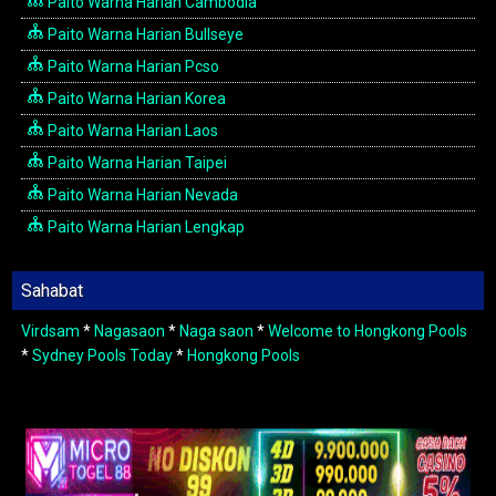
Paito Warna Harian Cambodia
Paito Warna Harian Bullseye
Paito Warna Harian Pcso
Paito Warna Harian Korea
Paito Warna Harian Laos
Paito Warna Harian Taipei
Paito Warna Harian Nevada
Paito Warna Harian Lengkap
Sahabat
Virdsam
*
Nagasaon
*
Naga saon
*
Welcome to Hongkong Pools
*
Sydney Pools Today
*
Hongkong Pools