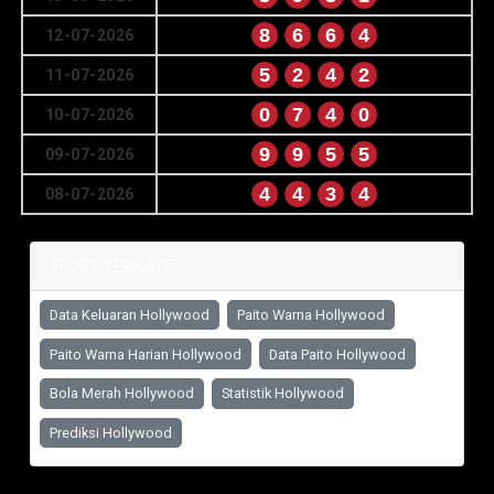
8
6
6
4
12-07-2026
5
2
4
2
11-07-2026
0
7
4
0
10-07-2026
9
9
5
5
09-07-2026
4
4
3
4
08-07-2026
POST TERKAIT
Data Keluaran Hollywood
Paito Warna Hollywood
Paito Warna Harian Hollywood
Data Paito Hollywood
Bola Merah Hollywood
Statistik Hollywood
Prediksi Hollywood